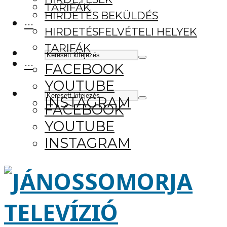
TARIFÁK
HIRDETÉS BEKÜLDÉS
···
HIRDETÉSFELVÉTELI HELYEK
TARIFÁK
···
FACEBOOK
YOUTUBE
INSTAGRAM
FACEBOOK
YOUTUBE
INSTAGRAM