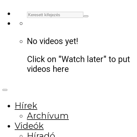
No videos yet!
Click on "Watch later" to put
videos here
Hírek
Archívum
Videók
Híradó