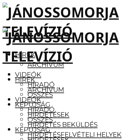
HÍREK
ARCHÍVUM
VIDEÓK
HÍREK
HÍRADÓ
ARCHÍVUM
ÖSSZES
VIDEÓK
KÉPÚJSÁG
HÍRADÓ
HIRDETÉSEK
ÖSSZES
HIRDETÉS BEKÜLDÉS
KÉPÚJSÁG
HIRDETÉSFELVÉTELI HELYEK
HIRDETÉSEK