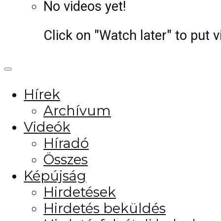
No videos yet!
Click on "Watch later" to put 
Hírek
Archívum
Videók
Híradó
Összes
Képújság
Hirdetések
Hirdetés beküldés