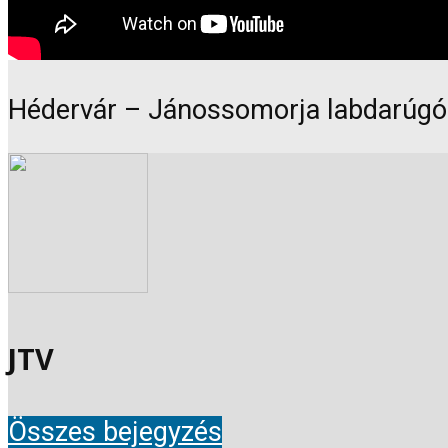
Hédervár – Jánossomorja labdarúgó 
JTV
Összes bejegyzés