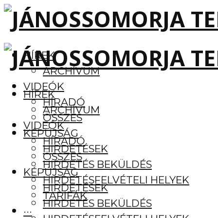
HÍREK
ARCHÍVUM
VIDEÓK
HÍREK
HÍRADÓ
ARCHÍVUM
ÖSSZES
VIDEÓK
KÉPÚJSÁG
HÍRADÓ
HIRDETÉSEK
ÖSSZES
HIRDETÉS BEKÜLDÉS
KÉPÚJSÁG
HIRDETÉSFELVÉTELI HELYEK
HIRDETÉSEK
TARIFÁK
HIRDETÉS BEKÜLDÉS
···