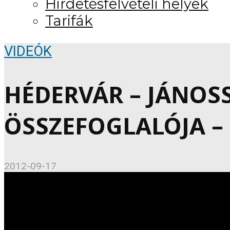
Hirdetésfelvételi helyek
Tarifák
VIDEÓK
HÉDERVÁR – JÁNO
ÖSSZEFOGLALÓJA – 2
2012-09-17