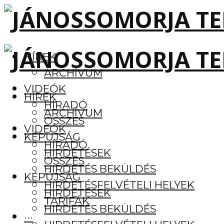
HÍREK
ARCHÍVUM
VIDEÓK
HÍREK
HÍRADÓ
ARCHÍVUM
ÖSSZES
VIDEÓK
KÉPÚJSÁG
HÍRADÓ
HIRDETÉSEK
ÖSSZES
HIRDETÉS BEKÜLDÉS
KÉPÚJSÁG
HIRDETÉSFELVÉTELI HELYEK
HIRDETÉSEK
TARIFÁK
HIRDETÉS BEKÜLDÉS
···