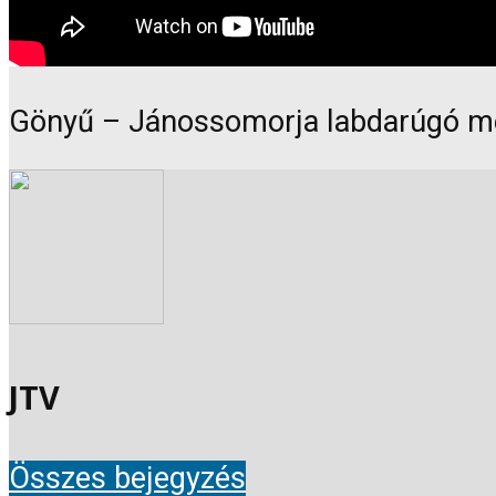
Gönyű – Jánossomorja labdarúgó mé
JTV
Összes bejegyzés