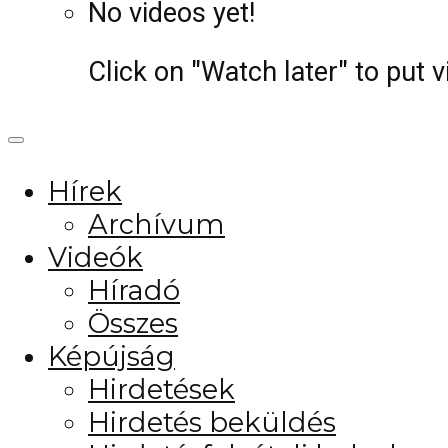
No videos yet!
Click on "Watch later" to put 
Hírek
Archívum
Videók
Híradó
Összes
Képújság
Hirdetések
Hirdetés beküldés