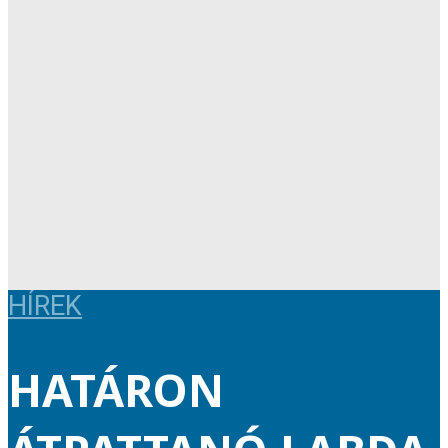
HÍREK
HATÁRON