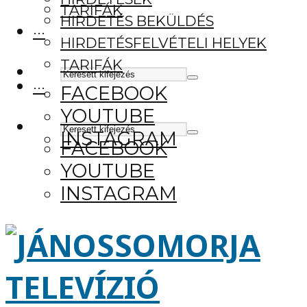
TARIFÁK
HIRDETÉS BEKÜLDÉS
···
HIRDETÉSFELVÉTELI HELYEK
TARIFÁK
···
FACEBOOK
YOUTUBE
INSTAGRAM
FACEBOOK
YOUTUBE
INSTAGRAM