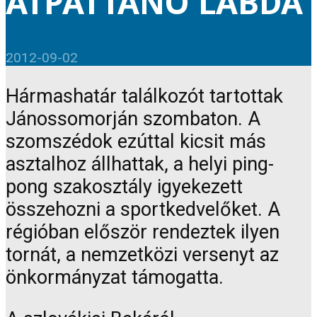
ÁTPATTANÓ LABDA
2012-09-02
Hármashatár találkozót tartottak
Jánossomorján szombaton. A
szomszédok ezúttal kicsit más
asztalhoz állhattak, a helyi ping-
pong szakosztály igyekezett
összehozni a sportkedvelőket. A
régióban először rendeztek ilyen
tornát, a nemzetközi versenyt az
önkormányzat támogatta.