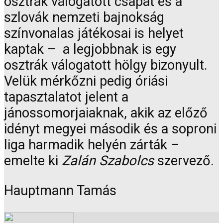
osztrák válogatott csapat és a
szlovák nemzeti bajnokság
színvonalas játékosai is helyet
kaptak – a legjobbnak is egy
osztrák válogatott hölgy bizonyult.
Velük mérkőzni pedig óriási
tapasztalatot jelent a
jánossomorjaiaknak, akik az előző
idényt megyei második és a soproni
liga harmadik helyén zárták –
emelte ki
Zalán Szabolcs
szervező.
Hauptmann Tamás