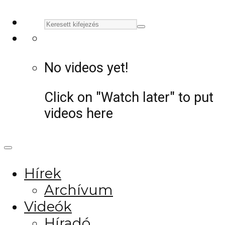
No videos yet!
Click on "Watch later" to put
videos here
Hírek
Archívum
Videók
Híradó