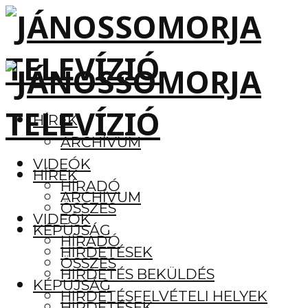
HÍREK
ARCHÍVUM
VIDEÓK
HÍREK
HÍRADÓ
ARCHÍVUM
ÖSSZES
VIDEÓK
KÉPÚJSÁG
HÍRADÓ
HIRDETÉSEK
ÖSSZES
HIRDETÉS BEKÜLDÉS
KÉPÚJSÁG
HIRDETÉSFELVÉTELI HELYEK
HIRDETÉSEK