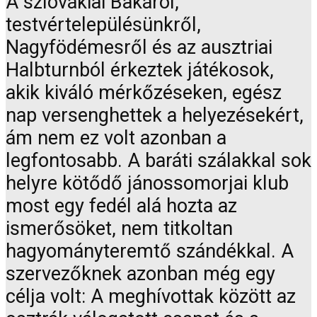
A szlovákiai Bakáról,
testvértelepülésünkről,
Nagyfödémesről és az ausztriai
Halbturnból érkeztek játékosok,
akik kiváló mérkőzéseken, egész
nap versenghettek a helyezésekért,
ám nem ez volt azonban a
legfontosabb. A baráti szálakkal sok
helyre kötődő jánossomorjai klub
most egy fedél alá hozta az
ismerősöket, nem titkoltan
hagyományteremtő szándékkal. A
szervezőknek azonban még egy
célja volt: A meghívottak között az