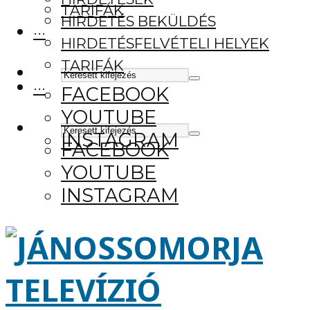
TARIFÁK
HIRDETÉS BEKÜLDÉS
···
HIRDETÉSFELVÉTELI HELYEK
TARIFÁK
···
FACEBOOK
YOUTUBE
INSTAGRAM
FACEBOOK
YOUTUBE
INSTAGRAM