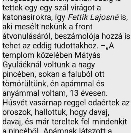
tettek egy-egy szál virágot a
katonasírokra, így
Fettik Lajosné
is,
aki mesélt nekünk a front
átvonulásáról, beszámolója hozzá is
tehet az eddig tudottakhoz. –„A
templom közelében Mátyás
Gyuláéknál voltunk a nagy
pincében, sokan a faluból ott
tömörültünk, én apámmal és
anyámmal voltam, 13 évesen.
Húsvét vasárnap reggel odaértek az
oroszok, hallottuk, hogy davaj,
davaj, és már tereltek fel mindenkit
a pincéből. Apámnak látszott a