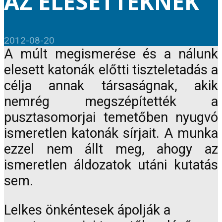
AZ ELESETTEKNEK
2012-08-20
A múlt megismerése és a nálunk
elesett katonák előtti tiszteletadás a
célja annak társaságnak, akik
nemrég megszépítették a
pusztasomorjai temetőben nyugvó
ismeretlen katonák sírjait. A munka
ezzel nem állt meg, ahogy az
ismeretlen áldozatok utáni kutatás
sem.
Lelkes önkéntesek ápolják a