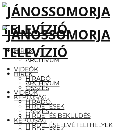
HÍREK
ARCHÍVUM
VIDEÓK
HÍREK
HÍRADÓ
ARCHÍVUM
ÖSSZES
VIDEÓK
KÉPÚJSÁG
HÍRADÓ
HIRDETÉSEK
ÖSSZES
HIRDETÉS BEKÜLDÉS
KÉPÚJSÁG
HIRDETÉSFELVÉTELI HELYEK
HIRDETÉSEK