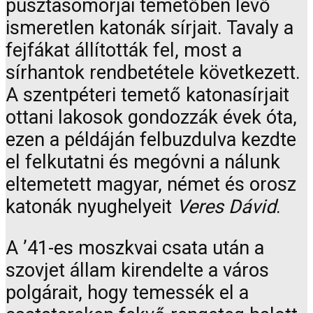
pusztasomorjai temetőben lévő
ismeretlen katonák sírjait. Tavaly a
fejfákat állították fel, most a
sírhantok rendbetétele következett.
A szentpéteri temető katonasírjait
ottani lakosok gondozzák évek óta,
ezen a példáján felbuzdulva kezdte
el felkutatni és megóvni a nálunk
eltemetett magyar, német és orosz
katonák nyughelyeit
Veres Dávid
.
A ’41-es moszkvai csata után a
szovjet állam kirendelte a város
polgárait, hogy temessék el a