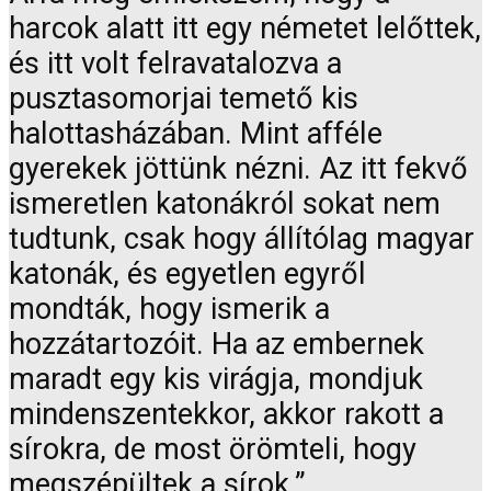
harcok alatt itt egy németet lelőttek,
és itt volt felravatalozva a
pusztasomorjai temető kis
halottasházában. Mint afféle
gyerekek jöttünk nézni. Az itt fekvő
ismeretlen katonákról sokat nem
tudtunk, csak hogy állítólag magyar
katonák, és egyetlen egyről
mondták, hogy ismerik a
hozzátartozóit. Ha az embernek
maradt egy kis virágja, mondjuk
mindenszentekkor, akkor rakott a
sírokra, de most örömteli, hogy
megszépültek a sírok.”