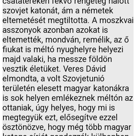
csatatereken fekvő rengeteg halott
szovjet katonát, ám a németek
eltemetését megtiltotta. A moszkvai
asszonyok azonban azokat is
eltemették, mondván, remélik, az ő
fiukat is méltó nyughelyre helyezi
majd valaki, ha messze földön
vesztik életüket. Veres Dávid
elmondta, a volt Szovjetunió
területén elesett magyar katonákra
is sok helyen emlékeznek méltón az
ottaniak, úgy helyes, hogy mi is
megtegyük ezt, elősegítve ezzel
ösztönözve, hogy még több magyar