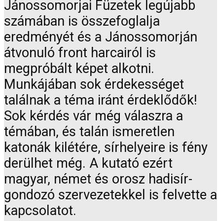
Jánossomorjai Füzetek legújabb
számában is összefoglalja
eredményét és a Jánossomorján
átvonuló front harcairól is
megpróbált képet alkotni.
Munkájában sok érdekességet
találnak a téma iránt érdeklődők!
Sok kérdés vár még válaszra a
témában, és talán ismeretlen
katonák kilétére, sírhelyeire is fény
derülhet még. A kutató ezért
magyar, német és orosz hadisír-
gondozó szervezetekkel is felvette a
kapcsolatot.