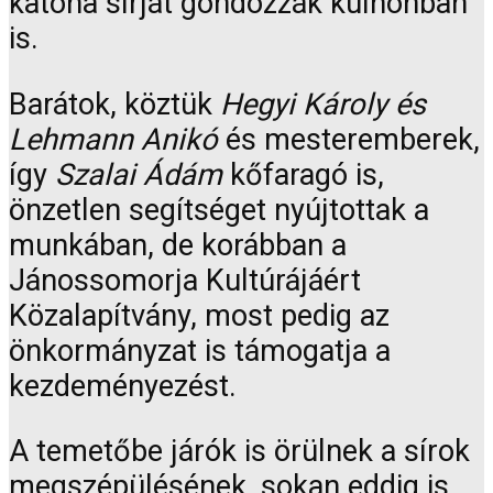
katona sírját gondozzák külhonban
is.
Barátok, köztük
Hegyi Károly és
Lehmann Anikó
és mesteremberek,
így
Szalai Ádám
kőfaragó is,
önzetlen segítséget nyújtottak a
munkában, de korábban a
Jánossomorja Kultúrájáért
Közalapítvány, most pedig az
önkormányzat is támogatja a
kezdeményezést.
A temetőbe járók is örülnek a sírok
megszépülésének, sokan eddig is