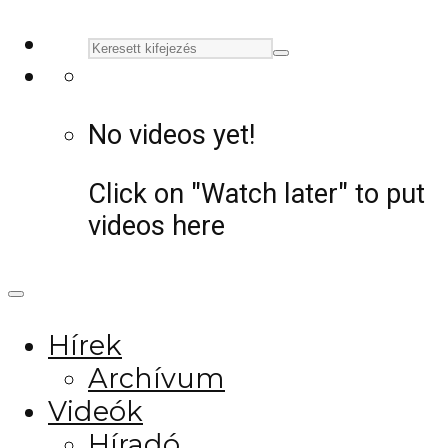
No videos yet!
Click on "Watch later" to put
videos here
Hírek
Archívum
Videók
Híradó