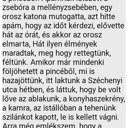
zsebóra a mellényzsebében, egy
orosz katona mutogatta, azt hitte
apám, hogy az időt kérdezi, elővette
hát az órát, és akkor az orosz
elmarta, Hát ilyen élmények
maradtak, meg hogy rettegtünk,
féltünk. Amikor már mindenki
följöhetett a pincéből, mi is
hazajöttünk, itt laktunk a Széchenyi
utca hétben, és láttuk, hogy be volt
lőve az ablakunk, a konyhaszekrény,
a kamra, az istállóban a tehenünk
szilánkot kapott, le is kellett vágni.
Arra még emlékszem, hogy a