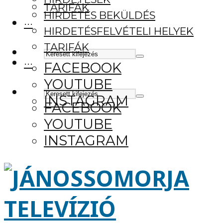
TARIFÁK
HIRDETÉS BEKÜLDÉS
···
HIRDETÉSFELVÉTELI HELYEK
TARIFÁK
···
FACEBOOK
YOUTUBE
INSTAGRAM
FACEBOOK
YOUTUBE
INSTAGRAM