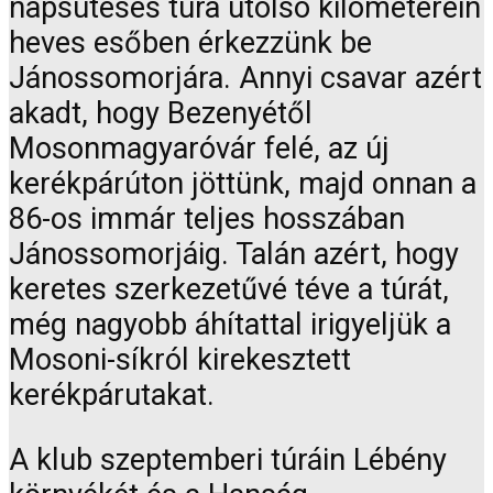
napsütéses túra utolsó kilométerein
heves esőben érkezzünk be
Jánossomorjára. Annyi csavar azért
akadt, hogy Bezenyétől
Mosonmagyaróvár felé, az új
kerékpárúton jöttünk, majd onnan a
86-os immár teljes hosszában
Jánossomorjáig. Talán azért, hogy
keretes szerkezetűvé téve a túrát,
még nagyobb áhítattal irigyeljük a
Mosoni-síkról kirekesztett
kerékpárutakat.
A klub szeptemberi túráin Lébény