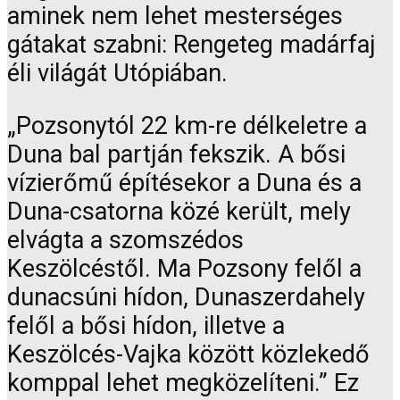
aminek nem lehet mesterséges
gátakat szabni: Rengeteg madárfaj
éli világát Utópiában.
„Pozsonytól 22 km-re délkeletre a
Duna bal partján fekszik. A bősi
vízierőmű építésekor a Duna és a
Duna-csatorna közé került, mely
elvágta a szomszédos
Keszölcéstől. Ma Pozsony felől a
dunacsúni hídon, Dunaszerdahely
felől a bősi hídon, illetve a
Keszölcés-Vajka között közlekedő
komppal lehet megközelíteni.” Ez