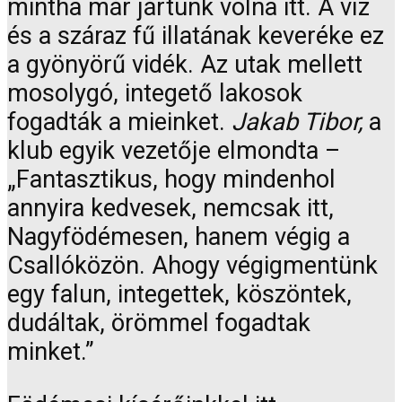
mintha már jártunk volna itt. A víz
és a száraz fű illatának keveréke ez
a gyönyörű vidék. Az utak mellett
mosolygó, integető lakosok
fogadták a mieinket.
Jakab Tibor,
a
klub egyik vezetője elmondta –
„Fantasztikus, hogy mindenhol
annyira kedvesek, nemcsak itt,
Nagyfödémesen, hanem végig a
Csallóközön. Ahogy végigmentünk
egy falun, integettek, köszöntek,
dudáltak, örömmel fogadtak
minket.”