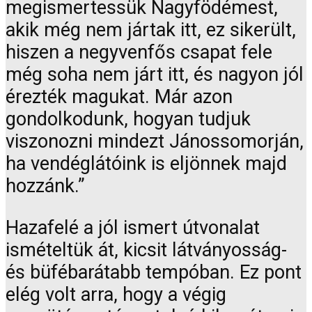
megismertessük Nagyfödémest,
akik még nem jártak itt, ez sikerült,
hiszen a negyvenfős csapat fele
még soha nem járt itt, és nagyon jól
érezték magukat. Már azon
gondolkodunk, hogyan tudjuk
viszonozni mindezt Jánossomorján,
ha vendéglátóink is eljönnek majd
hozzánk.”
Hazafelé a jól ismert útvonalat
ismételtük át, kicsit látványosság-
és büfébarátabb tempóban. Ez pont
elég volt arra, hogy a végig