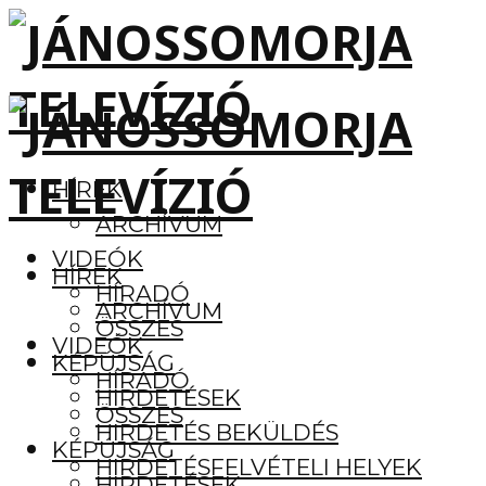
HÍREK
ARCHÍVUM
VIDEÓK
HÍREK
HÍRADÓ
ARCHÍVUM
ÖSSZES
VIDEÓK
KÉPÚJSÁG
HÍRADÓ
HIRDETÉSEK
ÖSSZES
HIRDETÉS BEKÜLDÉS
KÉPÚJSÁG
HIRDETÉSFELVÉTELI HELYEK
HIRDETÉSEK