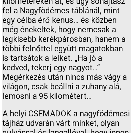
kilométereken át, és úgy sóhajtasz
fel a Nagyfödémes táblánál, mint
egy célba érő kenus… és közben
még énekeltek, hogy nemcsak a
legkisebb kerékpárosban, hanem a
többi felnőttel együtt magatokban
is tartsátok a lelket. „Ha jó a
kedved, tekerj egy nagyot…”
Megérkezés után nincs más vágy a
világon, csak beállni a zuhany alá,
lemosni a 95 kilométert…
A helyi CSEMADOK a nagyfödémesi
tájház udvarán várt minket, olyan
gulyással és langallóval, hogy innen