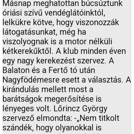
Másnap meghatottan búcsúztunk
óriási szívű vendéglátóinktól,
lelkükre kötve, hogy viszonozzák
látogatásunkat, még ha
viszolyognak is a motor nélküli
kétkerekűktől. A klub minden éven
egy nagy kerekezést szervez. A
Balaton és a Fertő tó után
Nagyfödémesre esett a választás. A
kirándulás mellett most a
barátságok megerősítése is
lényeges volt. Lőrincz György
szervező elmondta: -„Nem titkolt
szándék, hogy olyanokkal is