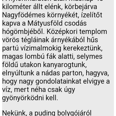
kilométer állt elénk, körbejárva
Nagyfödémes környékét, ízelítőt
kapva a Mátyusföld csodás
hógömbjéből. Középkori templom
vörös tégláinak árnyékából hűs
partú vízimalmokig kerekeztünk,
magas lombú fák alatti, selymes
földű utakon kanyarogtunk,
elnyúltunk a nádas parton, hagyva,
hogy nagy gondolatainkat elvigye a
víz, mert néha csak úgy
gyönyörködni kell.
Nekünk, a puding bolygójáról