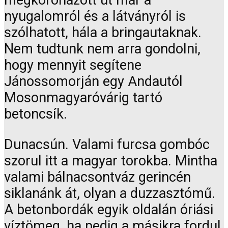
megkoronázott út már a
nyugalomról és a látványról is
szólhatott, hála a bringautaknak.
Nem tudtunk nem arra gondolni,
hogy mennyit segítene
Jánossomorján egy Andautól
Mosonmagyaróvárig tartó
betoncsík.
Dunacsún. Valami furcsa gombóc
szorul itt a magyar torokba. Mintha
valami bálnacsontváz gerincén
siklanánk át, olyan a duzzasztómű.
A betonbordák egyik oldalán óriási
víztömeg, ha pedig a másikra fordul