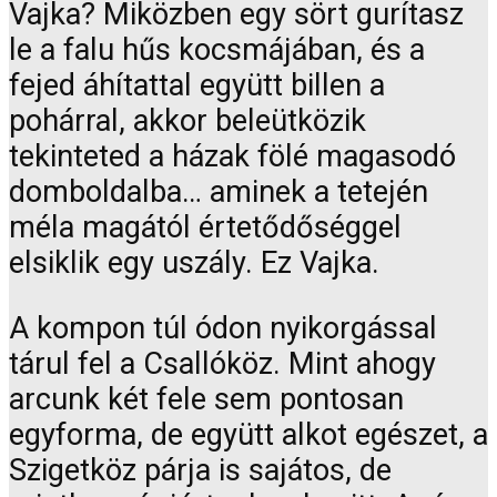
Vajka? Miközben egy sört gurítasz
le a falu hűs kocsmájában, és a
fejed áhítattal együtt billen a
pohárral, akkor beleütközik
tekinteted a házak fölé magasodó
domboldalba… aminek a tetején
méla magától értetődőséggel
elsiklik egy uszály. Ez Vajka.
A kompon túl ódon nyikorgással
tárul fel a Csallóköz. Mint ahogy
arcunk két fele sem pontosan
egyforma, de együtt alkot egészet, a
Szigetköz párja is sajátos, de