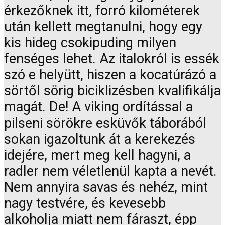
érkezőknek itt, forró kilométerek
után kellett megtanulni, hogy egy
kis hideg csokipuding milyen
fenséges lehet. Az italokról is essék
szó e helyütt, hiszen a kocatúrázó a
sörtől sörig biciklizésben kvalifikálja
magát. De! A viking ordítással a
pilseni sörökre esküvők táborából
sokan igazoltunk át a kerekezés
idejére, mert meg kell hagyni, a
radler nem véletlenül kapta a nevét.
Nem annyira savas és nehéz, mint
nagy testvére, és kevesebb
alkoholja miatt nem fáraszt, épp