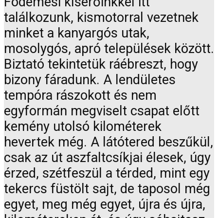
Födémesi kísérőinkkel itt
találkozunk, kismotorral vezetnek
minket a kanyargós utak,
mosolygós, apró települések között.
Biztató tekintetük ráébreszt, hogy
bizony fáradunk. A lendületes
tempóra rászokott és nem
egyformán megviselt csapat előtt
kemény utolsó kilométerek
hevertek még. A látótered beszűkül,
csak az út aszfaltcsíkjai élesek, úgy
érzed, szétfeszül a térded, mint egy
tekercs füstölt sajt, de taposol még
egyet, meg még egyet, újra és újra,