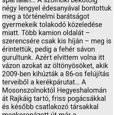
spártaian… A szolnoki bekötőig
négy lengyel édesanyával bontottuk
meg a történelmi barátságot
gyermekeik tolakodó közeledése
miatt. Több kamion oldalát –
szerencsére csak kis híján – meg is
érintettük, pedig a fehér sávon
gurultunk. Azért elvittem volna itt
vázon azokat az öltönyösöket, akik
2009-ben kihúzták a 86-os felújítás
terveiből a kerékpárutat… A
Mosonszolnoktól Hegyeshalomán
át Rajkáig tartó, friss pogácsákkal
és később csatlakozó társakkal