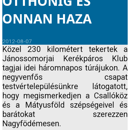
OTTHONIG ÉS
ONNAN HAZA
2012-08-07
Közel 230 kilométert tekertek a
Jánossomorjai Kerékpáros Klub
tagjai idei háromnapos túrájukon. A
negyvenfős csapat
testvértelepülésünkre látogatott,
hogy megismerkedjen a Csallóköz
és a Mátyusföld szépségeivel és
barátokat szerezzen
Nagyfödémesen.