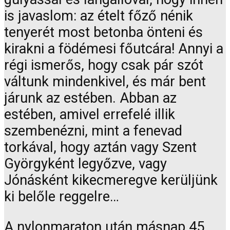
is javaslom: az ételt főző nénik
tenyerét most betonba önteni és
kirakni a födémesi főutcára! Annyi a
régi ismerős, hogy csak pár szót
váltunk mindenkivel, és már bent
járunk az estében. Abban az
estében, amivel errefelé illik
szembenézni, mint a fenevad
torkával, hogy aztán vagy Szent
Györgyként legyőzve, vagy
Jónásként kikecmeregve kerüljünk
ki belőle reggelre…
A nylonmaraton után másnap 45