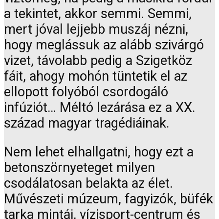
a tekintet, akkor semmi. Semmi,
mert jóval lejjebb muszáj nézni,
hogy meglássuk az alább szivárgó
vizet, távolabb pedig a Szigetköz
fáit, ahogy mohón tüntetik el az
ellopott folyóból csordogáló
infúziót… Méltó lezárása ez a XX.
század magyar tragédiáinak.
Nem lehet elhallgatni, hogy ezt a
betonszörnyeteget milyen
csodálatosan belakta az élet.
Művészeti múzeum, fagyizók, büfék
tarka mintái, vízisport-centrum és