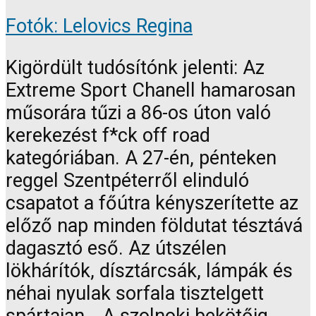
Fotók: Lelovics Regina
Kigördült tudósítónk jelenti: Az
Extreme Sport Chanell hamarosan
műsorára tűzi a 86-os úton való
kerekezést f*ck off road
kategóriában. A 27-én, pénteken
reggel Szentpéterről elinduló
csapatot a főútra kényszerítette az
előző nap minden földutat tésztává
dagasztó eső. Az útszélen
lökhárítók, dísztárcsák, lámpák és
néhai nyulak sorfala tisztelgett