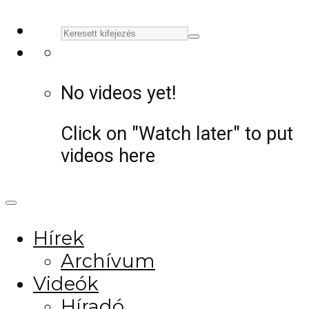
No videos yet!
Click on "Watch later" to put
videos here
Hírek
Archívum
Videók
Híradó