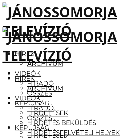
HÍREK
ARCHÍVUM
VIDEÓK
HÍREK
HÍRADÓ
ARCHÍVUM
ÖSSZES
VIDEÓK
KÉPÚJSÁG
HÍRADÓ
HIRDETÉSEK
ÖSSZES
HIRDETÉS BEKÜLDÉS
KÉPÚJSÁG
HIRDETÉSFELVÉTELI HELYEK
HIRDETÉSEK