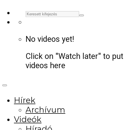
No videos yet!
Click on "Watch later" to put
videos here
Hírek
Archívum
Videók
Híradó