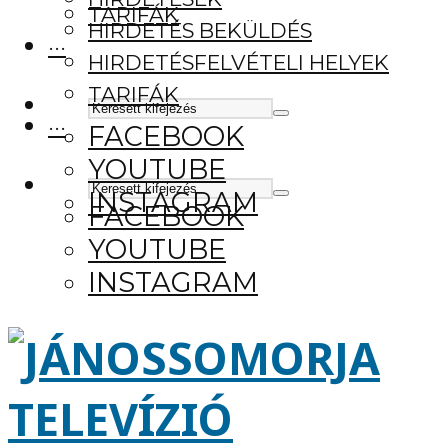
TARIFÁK
HIRDETÉS BEKÜLDÉS
···
HIRDETÉSFELVÉTELI HELYEK
TARIFÁK
···
FACEBOOK
YOUTUBE
INSTAGRAM
FACEBOOK
YOUTUBE
INSTAGRAM