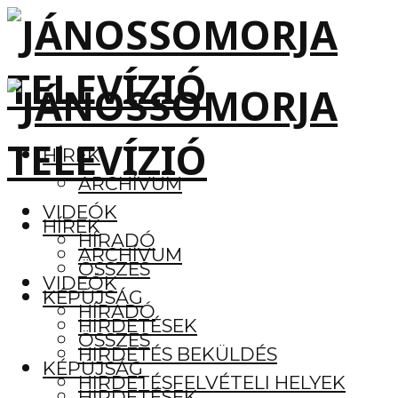
HÍREK
ARCHÍVUM
VIDEÓK
HÍREK
HÍRADÓ
ARCHÍVUM
ÖSSZES
VIDEÓK
KÉPÚJSÁG
HÍRADÓ
HIRDETÉSEK
ÖSSZES
HIRDETÉS BEKÜLDÉS
KÉPÚJSÁG
HIRDETÉSFELVÉTELI HELYEK
HIRDETÉSEK