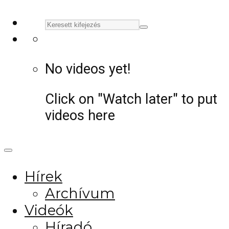
No videos yet!
Click on "Watch later" to put
videos here
Hírek
Archívum
Videók
Híradó