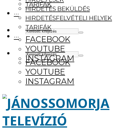
TARIFÁK
HIRDETÉS BEKÜLDÉS
···
HIRDETÉSFELVÉTELI HELYEK
TARIFÁK
···
FACEBOOK
YOUTUBE
INSTAGRAM
FACEBOOK
YOUTUBE
INSTAGRAM