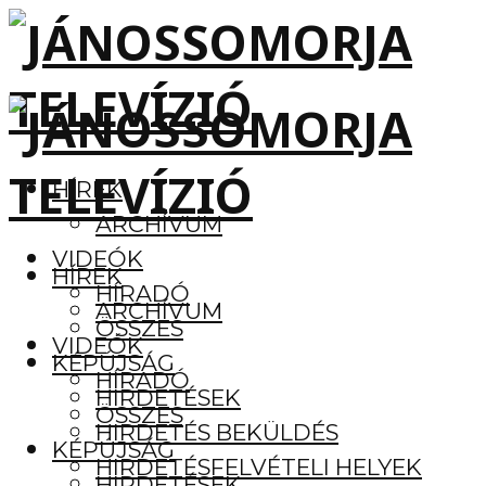
HÍREK
ARCHÍVUM
VIDEÓK
HÍREK
HÍRADÓ
ARCHÍVUM
ÖSSZES
VIDEÓK
KÉPÚJSÁG
HÍRADÓ
HIRDETÉSEK
ÖSSZES
HIRDETÉS BEKÜLDÉS
KÉPÚJSÁG
HIRDETÉSFELVÉTELI HELYEK
HIRDETÉSEK