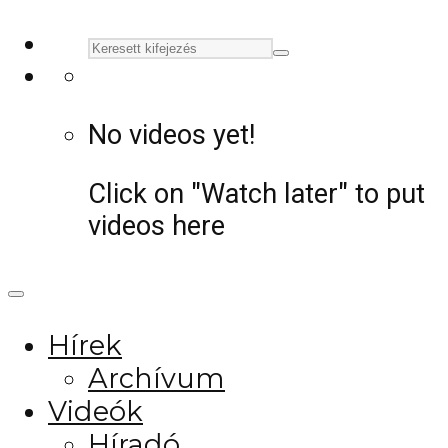
No videos yet!
Click on "Watch later" to put
videos here
Hírek
Archívum
Videók
Híradó