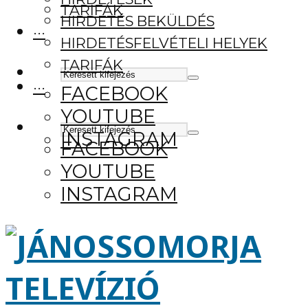
TARIFÁK
HIRDETÉS BEKÜLDÉS
···
HIRDETÉSFELVÉTELI HELYEK
TARIFÁK
···
FACEBOOK
YOUTUBE
INSTAGRAM
FACEBOOK
YOUTUBE
INSTAGRAM