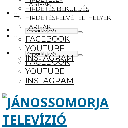
TARIFÁK
HIRDETÉS BEKÜLDÉS
···
HIRDETÉSFELVÉTELI HELYEK
TARIFÁK
···
FACEBOOK
YOUTUBE
INSTAGRAM
FACEBOOK
YOUTUBE
INSTAGRAM