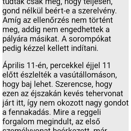
tudták csak meg, hogy teljesen,
gond nélkül beért-e a szerelvény.
Amíg az ellenőrzés nem történt
meg, addig nem engedhettek a
pályára másikat. A sorompókat
pedig kézzel kellett indítani.
Április 11-én, percekkel éjjel 11
előtt észlelték a vasútállomáson,
hogy baj lehet. Szerencse, hogy
ezen az éjszakán kevés tehervonat
járt itt, így nem okozott nagy gondot
a fennakadás. Mire a reggeli
forgalom megindult, az első