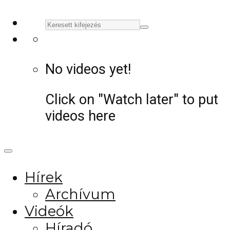
No videos yet!
Click on "Watch later" to put
videos here
Hírek
Archívum
Videók
Híradó