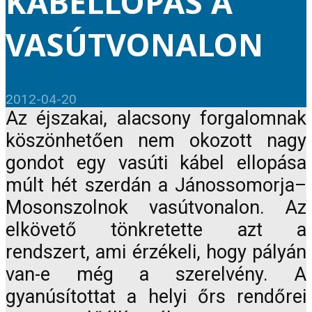
KÁBELLOPÁS A
VASÚTVONALON
2012-04-20
Az éjszakai, alacsony forgalomnak
köszönhetően nem okozott nagy
gondot egy vasúti kábel ellopása
múlt hét szerdán a Jánossomorja–
Mosonszolnok vasútvonalon. Az
elkövető tönkretette azt a
rendszert, ami érzékeli, hogy pályán
van-e még a szerelvény. A
gyanúsítottat a helyi őrs rendőrei