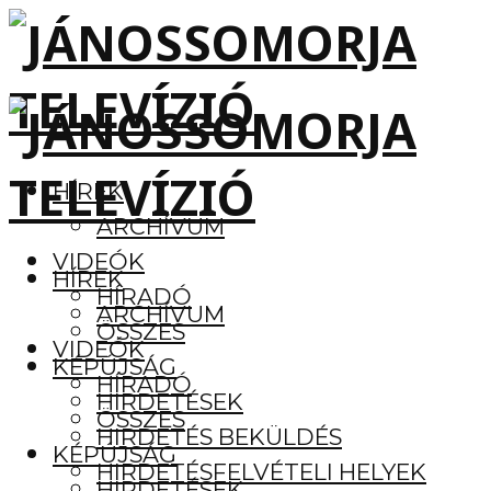
HÍREK
ARCHÍVUM
VIDEÓK
HÍREK
HÍRADÓ
ARCHÍVUM
ÖSSZES
VIDEÓK
KÉPÚJSÁG
HÍRADÓ
HIRDETÉSEK
ÖSSZES
HIRDETÉS BEKÜLDÉS
KÉPÚJSÁG
HIRDETÉSFELVÉTELI HELYEK
HIRDETÉSEK