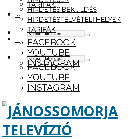
TARIFÁK
HIRDETÉS BEKÜLDÉS
···
HIRDETÉSFELVÉTELI HELYEK
TARIFÁK
···
FACEBOOK
YOUTUBE
INSTAGRAM
FACEBOOK
YOUTUBE
INSTAGRAM