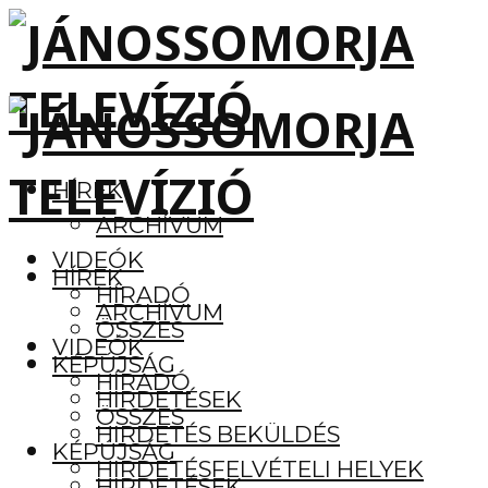
HÍREK
ARCHÍVUM
VIDEÓK
HÍREK
HÍRADÓ
ARCHÍVUM
ÖSSZES
VIDEÓK
KÉPÚJSÁG
HÍRADÓ
HIRDETÉSEK
ÖSSZES
HIRDETÉS BEKÜLDÉS
KÉPÚJSÁG
HIRDETÉSFELVÉTELI HELYEK
HIRDETÉSEK