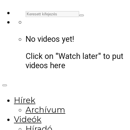
No videos yet!
Click on "Watch later" to put
videos here
Hírek
Archívum
Videók
Híradó