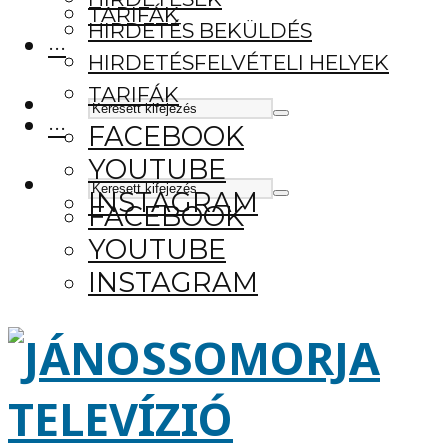
TARIFÁK
HIRDETÉS BEKÜLDÉS
···
HIRDETÉSFELVÉTELI HELYEK
TARIFÁK
···
FACEBOOK
YOUTUBE
INSTAGRAM
FACEBOOK
YOUTUBE
INSTAGRAM