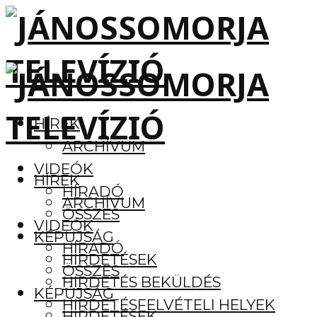
HÍREK
ARCHÍVUM
VIDEÓK
HÍREK
HÍRADÓ
ARCHÍVUM
ÖSSZES
VIDEÓK
KÉPÚJSÁG
HÍRADÓ
HIRDETÉSEK
ÖSSZES
HIRDETÉS BEKÜLDÉS
KÉPÚJSÁG
HIRDETÉSFELVÉTELI HELYEK
HIRDETÉSEK