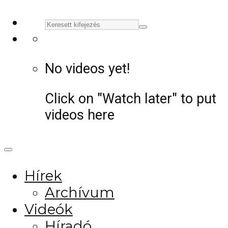
No videos yet!
Click on "Watch later" to put
videos here
Hírek
Archívum
Videók
Híradó