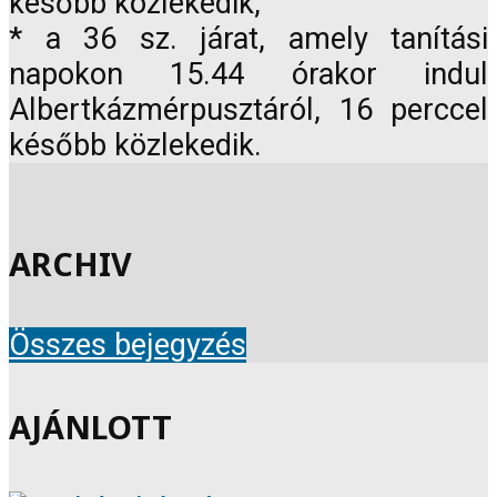
később közlekedik,
* a 36 sz. járat, amely tanítási
napokon 15.44 órakor indul
Albertkázmérpusztáról, 16 perccel
később közlekedik.
ARCHIV
Összes bejegyzés
AJÁNLOTT