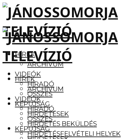
HÍREK
ARCHÍVUM
VIDEÓK
HÍREK
HÍRADÓ
ARCHÍVUM
ÖSSZES
VIDEÓK
KÉPÚJSÁG
HÍRADÓ
HIRDETÉSEK
ÖSSZES
HIRDETÉS BEKÜLDÉS
KÉPÚJSÁG
HIRDETÉSFELVÉTELI HELYEK
HIRDETÉSEK