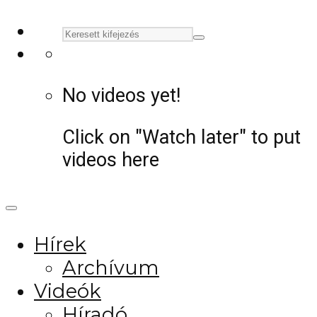
No videos yet!
Click on "Watch later" to put
videos here
Hírek
Archívum
Videók
Híradó