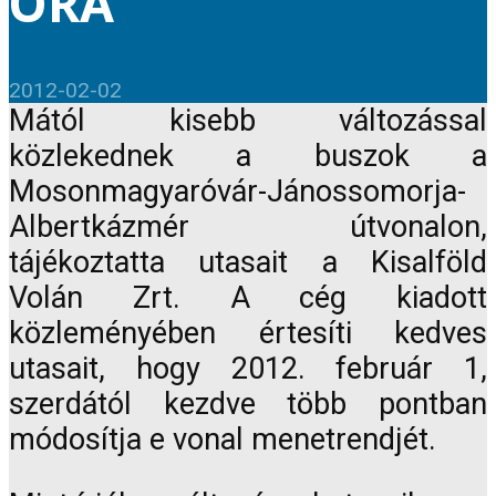
ÓRA
2012-02-02
Mától kisebb változással
közlekednek a buszok a
Mosonmagyaróvár-Jánossomorja-
Albertkázmér útvonalon,
tájékoztatta utasait a Kisalföld
Volán Zrt. A cég kiadott
közleményében értesíti kedves
utasait, hogy 2012. február 1,
szerdától kezdve több pontban
módosítja e vonal menetrendjét.