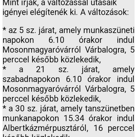
Mint írják, a változással utasaik
igényei elégítenék ki. A változások:
* az 5 sz. járat, amely munkaszüneti
napokon 6.10 órakor indul
Mosonmagyaróvárról Várbalogra, 5
perccel később közlekedik,
* a 21 sz. járat, amely
szabadnapokon 6.10 órakor indul
Mosonmagyaróvárról Várbalogra, 5
perccel később közlekedik,
* a 30 sz. járat, amely tanszünetben
munkanapokon 15.34 órakor indul
Albertkázmérpusztáról, 16 perccel