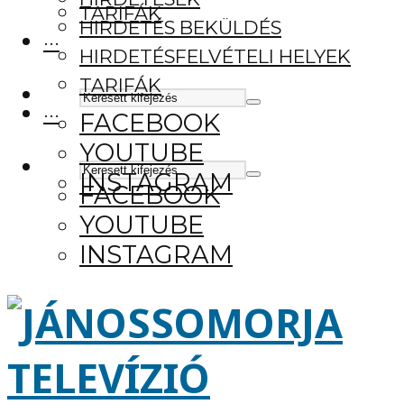
TARIFÁK
HIRDETÉS BEKÜLDÉS
···
HIRDETÉSFELVÉTELI HELYEK
TARIFÁK
···
FACEBOOK
YOUTUBE
INSTAGRAM
FACEBOOK
YOUTUBE
INSTAGRAM