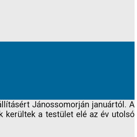
llításért Jánossomorján januártól. A
kerültek a testület elé az év utolsó