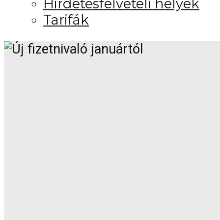
Hirdetésfelvételi helyek
Tarifák