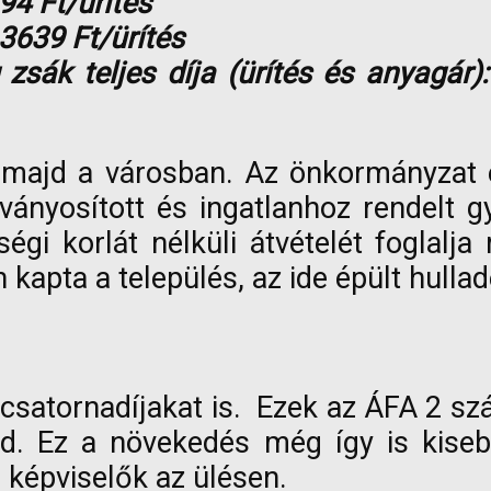
794 Ft/ürítés
 3639 Ft/ürítés
g zsák teljes díja (ürítés és anyagá
t majd a városban. Az önkormányzat é
ányosított és ingatlanhoz rendelt gy
égi korlát nélküli átvételét fogla
kapta a település, az ide épült hulla
és csatornadíjakat is. Ezek az ÁFA 2 
d. Ez a növekedés még így is kisebb
a képviselők az ülésen.