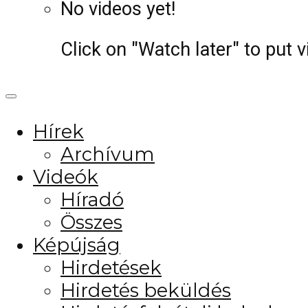
No videos yet!
Click on "Watch later" to put 
Hírek
Archívum
Videók
Híradó
Összes
Képújság
Hirdetések
Hirdetés beküldés