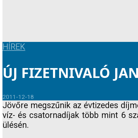
HÍREK
ÚJ FIZETNIVALÓ J
2011-12-18
Jövőre megszűnik az évtizedes díjme
víz- és csatornadíjak több mint 6 s
ülésén.