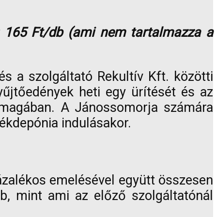
r): 165 Ft/db (ami nem tartalmazza a
s a szolgáltató Rekultív Kft. közötti
űjtőedények heti egy ürítését és az
lja magában. A Jánossomorja számára
dékdepónia indulásakor.
százalékos emelésével együtt összesen
, mint ami az előző szolgáltatónál