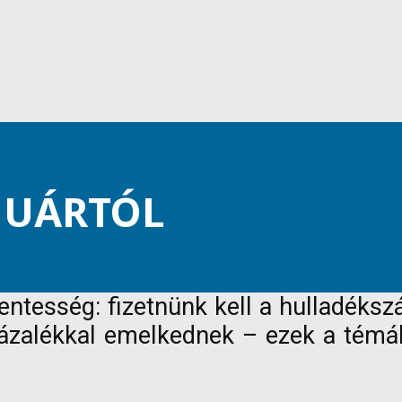
ANUÁRTÓL
ntesség: fizetnünk kell a hulladékszá
zázalékkal emelkednek – ezek a témák 