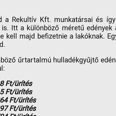
 a Rekultív Kft. munkatársai és így
 is. Itt a különböző méretű edények 
 kell majd befizetnie a lakóknak. Egy
d.
önböző űrtartalmú hulladékgyűjtő edény
l:
8 Ft/ürítés
5 Ft/ürítés
364 Ft/ürítés
397 Ft/ürítés