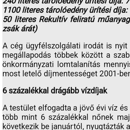
240 literes tárolóedény ürítési díja: 
1100 literes tárolóedény ürítési díja:
50 literes Rekultív feliratú műanya
zsák árát)
A cég ügyfélszolgálati irodát is nyi
megállapodás többek között a szabv
önkormányzati lomtalanítás mennyis
most letelő díjmentességet 2001-ben 
6 százalékkal drágább vízdíjak
A testület elfogadta a jövő évi víz 
több mint 6 százalékkal nőnek maj
következik be januártól, nyugtázták 