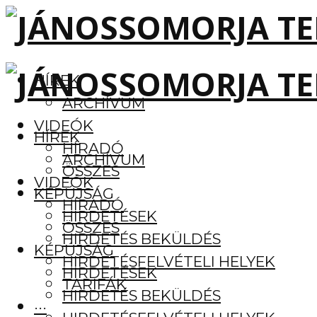
HÍREK
ARCHÍVUM
VIDEÓK
HÍREK
HÍRADÓ
ARCHÍVUM
ÖSSZES
VIDEÓK
KÉPÚJSÁG
HÍRADÓ
HIRDETÉSEK
ÖSSZES
HIRDETÉS BEKÜLDÉS
KÉPÚJSÁG
HIRDETÉSFELVÉTELI HELYEK
HIRDETÉSEK
TARIFÁK
HIRDETÉS BEKÜLDÉS
···