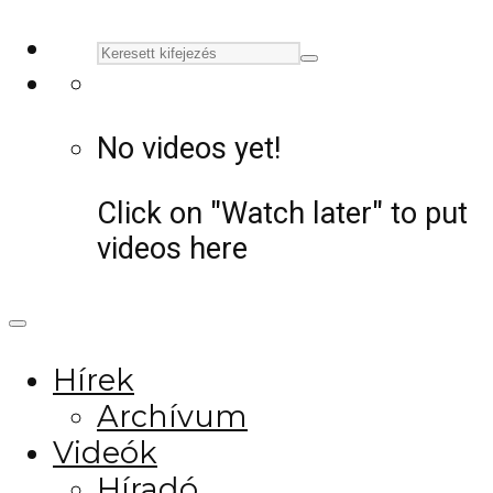
No videos yet!
Click on "Watch later" to put
videos here
Hírek
Archívum
Videók
Híradó