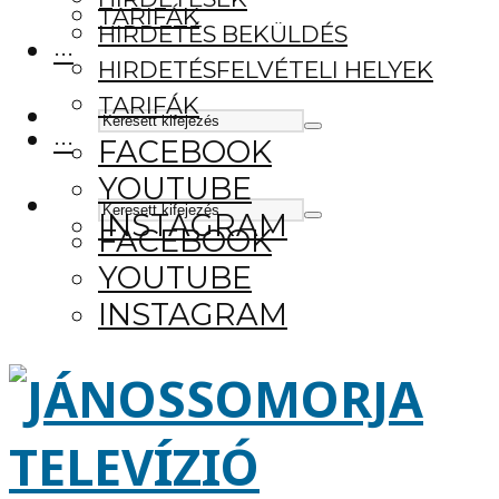
TARIFÁK
HIRDETÉS BEKÜLDÉS
···
HIRDETÉSFELVÉTELI HELYEK
TARIFÁK
···
FACEBOOK
YOUTUBE
INSTAGRAM
FACEBOOK
YOUTUBE
INSTAGRAM