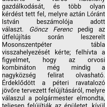
gazdálkodását, és több olyan
kérdést tett fel, melyre aztán Lóránt
István beszámolója adott
választ.
Göncz Ferenc
pedig az
útfelújítás során leszerelt
Mosonszentpéter tábla
visszahelyezését kérte; felhívta a
figyelmet, hogy az orvosi
kombináton még mindig a
nagyközség felirat olvasható.
Érdeklődött a péteri ravatalozó
jövőre tervezett felújításáról, melyre
válaszul a polgármester elmondta,
teljesen felújítják az épületet, kívül