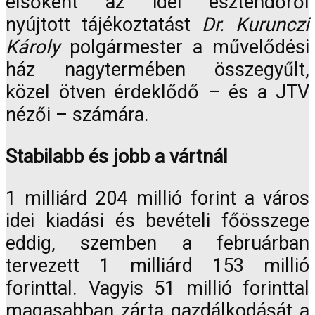
elsőként az idei esztendőről
nyújtott tájékoztatást
Dr. Kurunczi
Károly
polgármester a művelődési
ház nagytermében összegyűlt,
közel ötven érdeklődő – és a JTV
nézői – számára.
Stabilabb és jobb a vártnál
1 milliárd 204 millió forint a város
idei kiadási és bevételi főösszege
eddig, szemben a februárban
tervezett 1 milliárd 153 millió
forinttal. Vagyis 51 millió forinttal
magasabban zárta gazdálkodását a