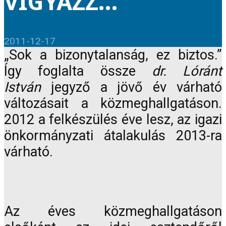
VIGYÁZZ…
2011-12-17
„Sok a bizonytalanság, ez biztos.”
Így foglalta össze
dr. Lóránt
István
jegyző a jövő év várható
változásait a közmeghallgatáson.
2012 a felkészülés éve lesz, az igazi
önkormányzati átalakulás 2013-ra
várható.
Az éves közmeghallgatáson