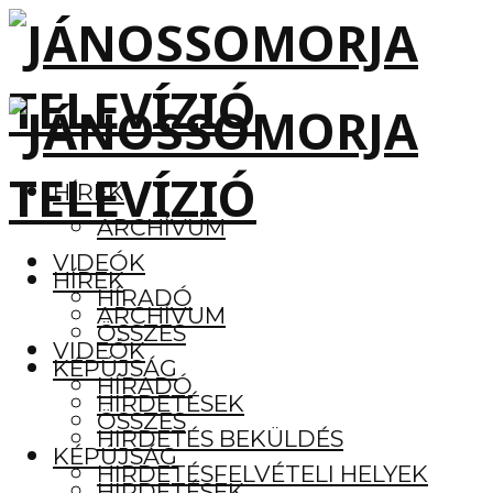
HÍREK
ARCHÍVUM
VIDEÓK
HÍREK
HÍRADÓ
ARCHÍVUM
ÖSSZES
VIDEÓK
KÉPÚJSÁG
HÍRADÓ
HIRDETÉSEK
ÖSSZES
HIRDETÉS BEKÜLDÉS
KÉPÚJSÁG
HIRDETÉSFELVÉTELI HELYEK
HIRDETÉSEK