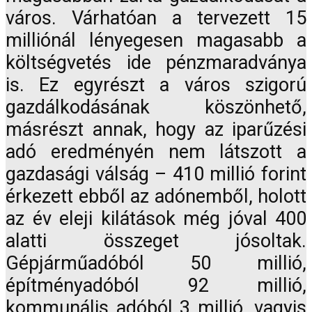
város. Várhatóan a tervezett 15
milliónál lényegesen magasabb a
költségvetés ide pénzmaradványa
is. Ez egyrészt a város szigorú
gazdálkodásának köszönhető,
másrészt annak, hogy az iparűzési
adó eredményén nem látszott a
gazdasági válság – 410 millió forint
érkezett ebből az adónemből, holott
az év eleji kilátások még jóval 400
alatti összeget jósoltak.
Gépjárműadóból 50 millió,
építményadóból 92 millió,
kommunális adóból 3 millió, vagyis