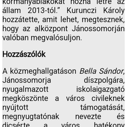
kormányablakokat hozna létre az
állam 2013-tól.” Kurunczi Károly
hozzátette, amit lehet, megtesznek,
hogy az alközpont Jánossomorján
valóban megvalósuljon.
Hozzászólók
A közmeghallgatáson
Bella Sándor
,
Jánossomorja díszpolgára,
nyugalmazott iskolaigazgató
megköszönte a város civileknek
nyújtott támogatását,
megnyugtatónak nevezte és
dicsérte a város hatékony