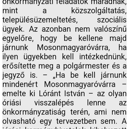
önkormányzati feladatok maradnak,
mint a közszolgáltatás,
településüzemeltetés, szociális
ügyek. Az azonban nem valószínű
egyelőre, hogy be kellene majd
járnunk Mosonmagyaróvárra, ha
ilyen ügyekben kell intézkednünk,
erősítette meg a polgármester és a
jegyző is. – „Ha be kell járnunk
mindenért Mosonmagyaróvárra –
emelte ki Lóránt István – az olyan
óriási visszalépés lenne az
önkormányzatiság terén, ami nem
olvasható egy tervezetben sem. A