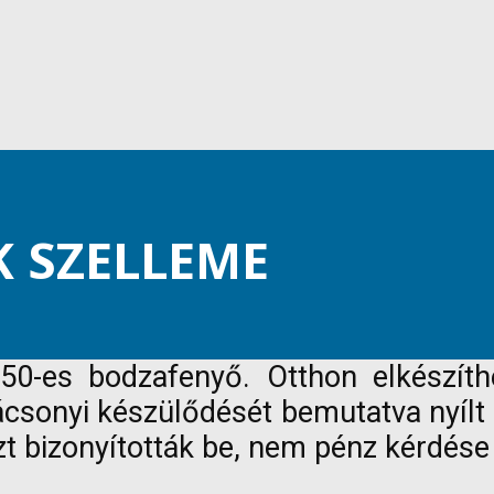
 SZELLEME
50-es bodzafenyő. Otthon elkészíth
rácsonyi készülődését bemutatva nyílt
t bizonyították be, nem pénz kérdése