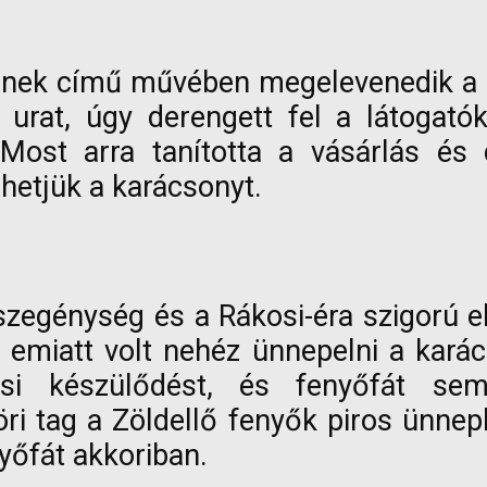
ének című művében megelevenedik a 
urat, úgy derengett fel a látogatók
ost arra tanította a vásárlás és 
hetjük a karácsonyt.
zegénység és a Rákosi-éra szigorú elv
 emiatt volt nehéz ünnepelni a kar
i készülődést, és fenyőfát sem 
ri tag a Zöldellő fenyők piros ünnep
nyőfát akkoriban.