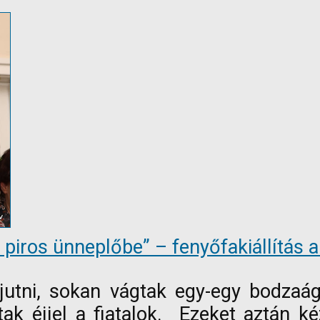
 piros ünneplőbe” – fenyőfakiállítás
jutni, sokan vágtak egy-egy bodzaága
ak éjjel a fiatalok. Ezeket aztán k