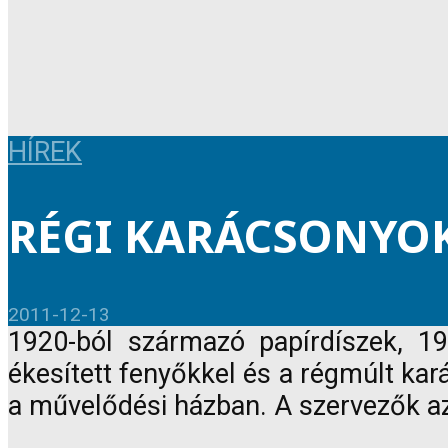
HÍREK
RÉGI KARÁCSONYOK
2011-12-13
1920-ból származó papírdíszek, 19
ékesített fenyőkkel és a régmúlt ka
a művelődési házban. A szervezők az