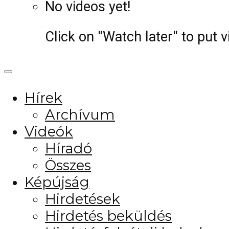
No videos yet!
Click on "Watch later" to put 
Hírek
Archívum
Videók
Híradó
Összes
Képújság
Hirdetések
Hirdetés beküldés