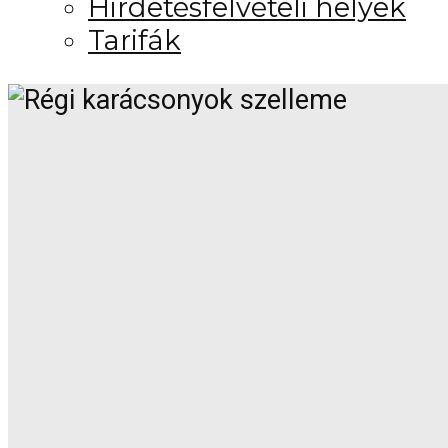
Hirdetésfelvételi helyek
Tarifák