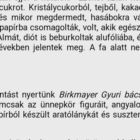
cukrot. Kristálycukorból, tejből, kaka
és mikor megdermedt, hasábokra vá
apírba csomagolták, volt, akik egész
Almát, diót is beburkoltak alufóliába
években jelentek meg. A fa alatt nem
antást nyertünk
Birkmayer Gyuri bác
nemcsak az ünnepkör figuráit, angyal
rból készült aratólánykát és suszterl