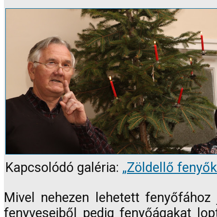
Kapcsolódó galéria:
„Zöldellő fenyők
Mivel nehezen lehetett fenyőfához 
fenyveseiből pedig fenyőágakat lopt