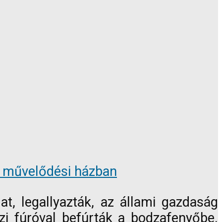
 a művelődési házban
t, legallyazták, az állami gazdaság
ézi fúróval befúrták a bodzafenyőbe.