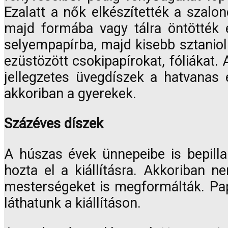
Ezalatt a nők elkészítették a szalon
majd formába vagy tálra öntötték 
selyempapírba, majd kisebb sztaniolp
ezüstözött csokipapírokat, fóliákat. 
jellegzetes üvegdíszek a hatvanas 
akkoriban a gyerekek.
Százéves díszek
A húszas évek ünnepeibe is bepill
hozta el a kiállításra. Akkoriban 
mesterségeket is megformálták. Papí
láthatunk a kiállításon.