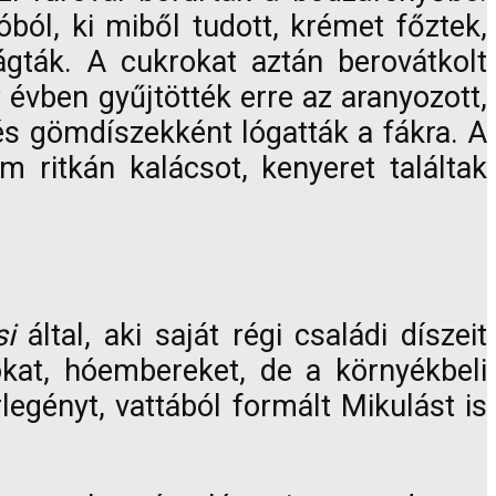
óból, ki miből tudott, krémet főztek,
gták. A cukrokat aztán berovátkolt
 évben gyűjtötték erre az aranyozott,
, és gömdíszekként lógatták a fákra. A
 ritkán kalácsot, kenyeret találtak
si
által, aki saját régi családi díszeit
okat, hóembereket, de a környékbeli
egényt, vattából formált Mikulást is