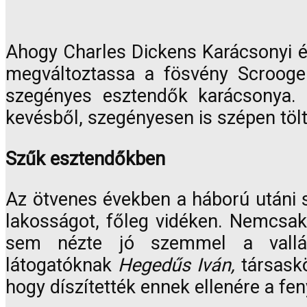
Ahogy Charles Dickens Karácsonyi 
megváltoztassa a fösvény Scrooge 
szegényes esztendők karácsonya. M
kevésből, szegényesen is szépen tölt
Szűk esztendőkben
Az ötvenes években a háború utáni s
lakosságot, főleg vidéken. Nemcsak
sem nézte jó szemmel a vallás
látogatóknak
Hegedűs Iván,
társaskö
hogy díszítették ennek ellenére a fe