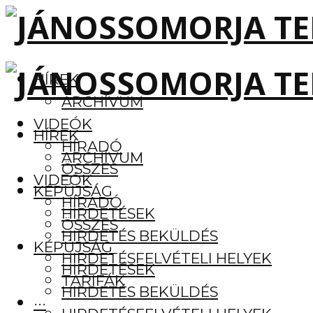
HÍREK
ARCHÍVUM
VIDEÓK
HÍREK
HÍRADÓ
ARCHÍVUM
ÖSSZES
VIDEÓK
KÉPÚJSÁG
HÍRADÓ
HIRDETÉSEK
ÖSSZES
HIRDETÉS BEKÜLDÉS
KÉPÚJSÁG
HIRDETÉSFELVÉTELI HELYEK
HIRDETÉSEK
TARIFÁK
HIRDETÉS BEKÜLDÉS
···