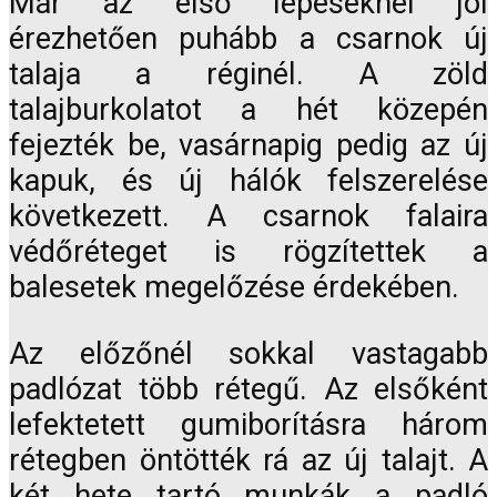
Már az első lépéseknél jól
érezhetően puhább a csarnok új
talaja a réginél. A zöld
talajburkolatot a hét közepén
fejezték be, vasárnapig pedig az új
kapuk, és új hálók felszerelése
következett. A csarnok falaira
védőréteget is rögzítettek a
balesetek megelőzése érdekében.
Az előzőnél sokkal vastagabb
padlózat több rétegű. Az elsőként
lefektetett gumiborításra három
rétegben öntötték rá az új talajt. A
két hete tartó munkák a padló