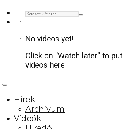
No videos yet!
Click on "Watch later" to put
videos here
Hírek
Archívum
Videók
Híradó