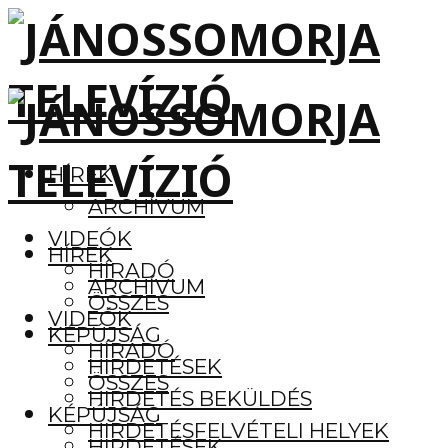
HÍREK
ARCHÍVUM
VIDEÓK
HÍREK
HÍRADÓ
ARCHÍVUM
ÖSSZES
VIDEÓK
KÉPÚJSÁG
HÍRADÓ
HIRDETÉSEK
ÖSSZES
HIRDETÉS BEKÜLDÉS
KÉPÚJSÁG
HIRDETÉSFELVÉTELI HELYEK
HIRDETÉSEK