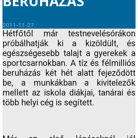
BERUHÁZÁS
2011-11-27
Hétfőtől már testnevelésórákon
próbálhatják ki a kizöldült, és
egészségesebb talajt a gyerekek a
sportcsarnokban. A tíz és félmilliós
beruházás két hét alatt fejeződött
be, a munkákban a kivitelezők
mellett az iskola diákjai, tanárai és
több helyi cég is segített.