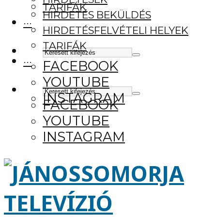
TARIFÁK
HIRDETÉS BEKÜLDÉS
···
HIRDETÉSFELVÉTELI HELYEK
TARIFÁK
···
FACEBOOK
YOUTUBE
INSTAGRAM
FACEBOOK
YOUTUBE
INSTAGRAM