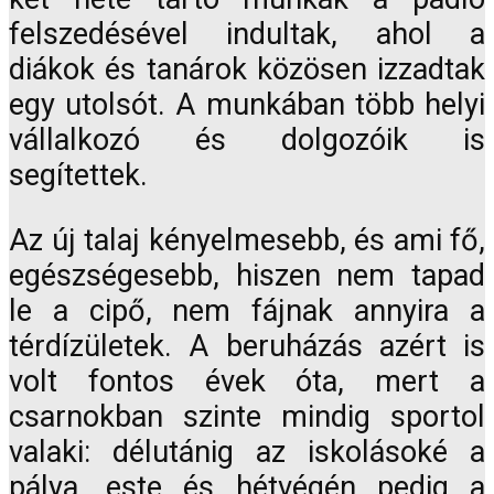
felszedésével indultak, ahol a
diákok és tanárok közösen izzadtak
egy utolsót. A munkában több helyi
vállalkozó és dolgozóik is
segítettek.
Az új talaj kényelmesebb, és ami fő,
egészségesebb, hiszen nem tapad
le a cipő, nem fájnak annyira a
térdízületek. A beruházás azért is
volt fontos évek óta, mert a
csarnokban szinte mindig sportol
valaki: délutánig az iskolásoké a
pálya, este és hétvégén pedig a