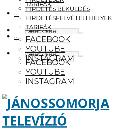
TARIFÁK
HIRDETÉS BEKÜLDÉS
···
HIRDETÉSFELVÉTELI HELYEK
TARIFÁK
···
FACEBOOK
YOUTUBE
INSTAGRAM
FACEBOOK
YOUTUBE
INSTAGRAM