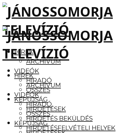
HÍREK
ARCHÍVUM
VIDEÓK
HÍREK
HÍRADÓ
ARCHÍVUM
ÖSSZES
VIDEÓK
KÉPÚJSÁG
HÍRADÓ
HIRDETÉSEK
ÖSSZES
HIRDETÉS BEKÜLDÉS
KÉPÚJSÁG
HIRDETÉSFELVÉTELI HELYEK
HIRDETÉSEK