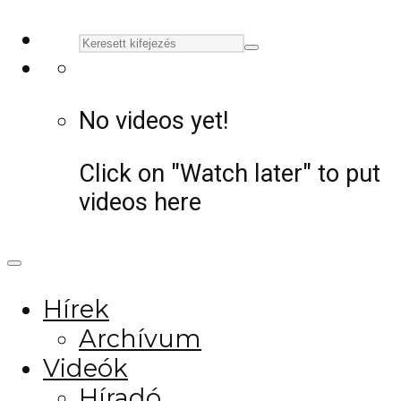
No videos yet!
Click on "Watch later" to put
videos here
Hírek
Archívum
Videók
Híradó