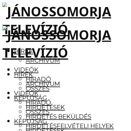
HÍREK
ARCHÍVUM
VIDEÓK
HÍREK
HÍRADÓ
ARCHÍVUM
ÖSSZES
VIDEÓK
KÉPÚJSÁG
HÍRADÓ
HIRDETÉSEK
ÖSSZES
HIRDETÉS BEKÜLDÉS
KÉPÚJSÁG
HIRDETÉSFELVÉTELI HELYEK
HIRDETÉSEK