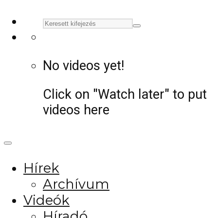
No videos yet!
Click on "Watch later" to put
videos here
Hírek
Archívum
Videók
Híradó