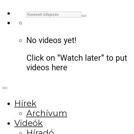
No videos yet!
Click on "Watch later" to put
videos here
Hírek
Archívum
Videók
Híradó