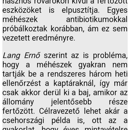
hasznos rovarokon kívül a fertőzött
eszközöket is elpusztítja. Egyes
méhészek antibiotikumokkal
próbálkoztak korábban, ám ez sem
vezetett eredményre.
Lang Ernő
szerint az is probléma,
hogy a méhészek gyakran nem
tartják be a rendszeres három heti
ellenőrzést a kaptáraknál, így már
csak akkor derül ki a baj, amikor az
állomány jelentősebb része
fertőzött. Célravezető lehet akár a
csehországi példa is, ott az a
gyakorlat, hogy éves mintavételre