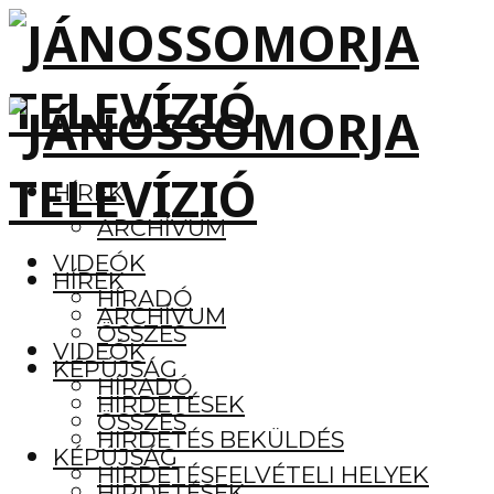
HÍREK
ARCHÍVUM
VIDEÓK
HÍREK
HÍRADÓ
ARCHÍVUM
ÖSSZES
VIDEÓK
KÉPÚJSÁG
HÍRADÓ
HIRDETÉSEK
ÖSSZES
HIRDETÉS BEKÜLDÉS
KÉPÚJSÁG
HIRDETÉSFELVÉTELI HELYEK
HIRDETÉSEK