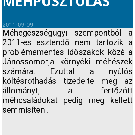
MÉHPUSZTULÁS
2011-09-09
Méhegészségügyi szempontból a
2011-es esztendő nem tartozik a
problémamentes időszakok közé a
Jánossomorja környéki méhészek
számára. Ezúttal a nyúlós
költésrothadás tizedelte meg az
állományt, a fertőzött
méhcsaládokat pedig meg kellett
semmisíteni.