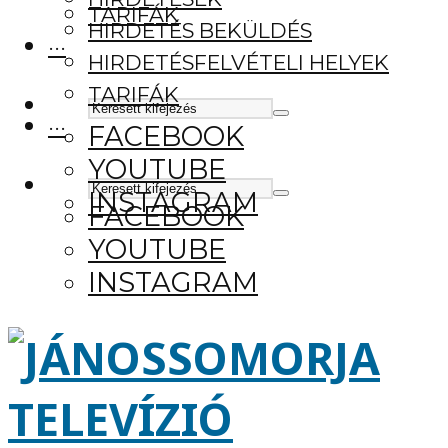
TARIFÁK
HIRDETÉS BEKÜLDÉS
···
HIRDETÉSFELVÉTELI HELYEK
TARIFÁK
···
FACEBOOK
YOUTUBE
INSTAGRAM
FACEBOOK
YOUTUBE
INSTAGRAM