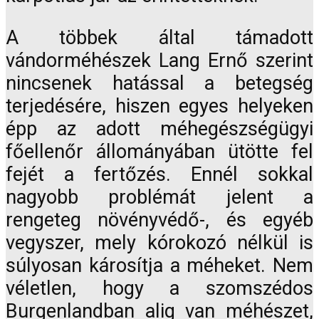
A többek által támadott
vándorméhészek Lang Ernő szerint
nincsenek hatással a betegség
terjedésére, hiszen egyes helyeken
épp az adott méhegészségügyi
főellenőr állományában ütötte fel
fejét a fertőzés. Ennél sokkal
nagyobb problémát jelent a
rengeteg növényvédő-, és egyéb
vegyszer, mely kórokozó nélkül is
súlyosan károsítja a méheket. Nem
véletlen, hogy a szomszédos
Burgenlandban alig van méhészet,