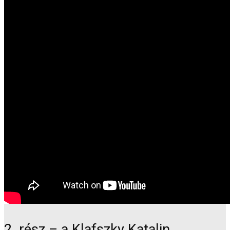
2. rész – a Klafszky Katalin