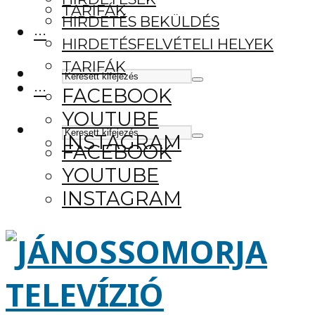
TARIFÁK
HIRDETÉS BEKÜLDÉS
···
HIRDETÉSFELVÉTELI HELYEK
TARIFÁK
···
FACEBOOK
YOUTUBE
INSTAGRAM
FACEBOOK
YOUTUBE
INSTAGRAM