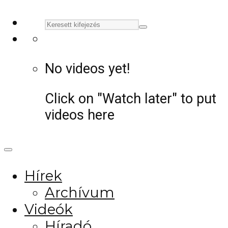
No videos yet!
Click on "Watch later" to put
videos here
Hírek
Archívum
Videók
Híradó