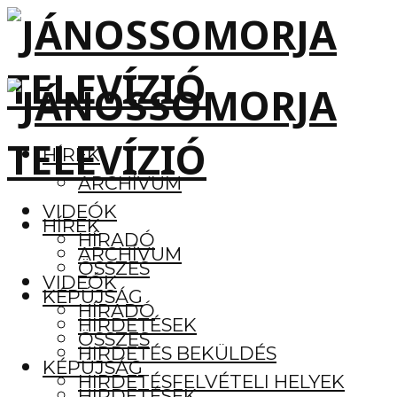
HÍREK
ARCHÍVUM
VIDEÓK
HÍREK
HÍRADÓ
ARCHÍVUM
ÖSSZES
VIDEÓK
KÉPÚJSÁG
HÍRADÓ
HIRDETÉSEK
ÖSSZES
HIRDETÉS BEKÜLDÉS
KÉPÚJSÁG
HIRDETÉSFELVÉTELI HELYEK
HIRDETÉSEK