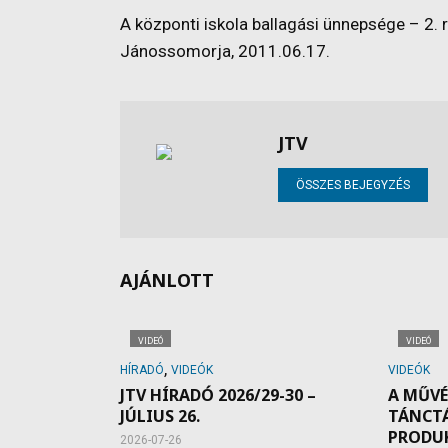
A központi iskola ballagási ünnepsége – 2. 
Jánossomorja, 2011.06.17.
JTV
ÖSSZES BEJEGYZÉS
AJÁNLOTT
VIDEÓ
VIDEÓ
,
HÍRADÓ
VIDEÓK
VIDEÓK
JTV HÍRADÓ 2026/29-30 –
A MŰVÉ
JÚLIUS 26.
TÁNCT
PRODU
2026-07-26