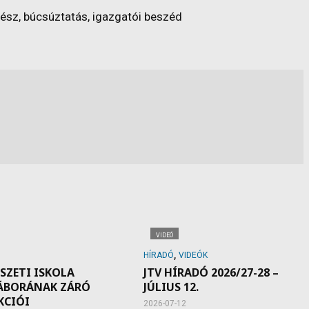
rész, búcsúztatás, igazgatói beszéd
VIDEÓ
,
HÍRADÓ
VIDEÓK
SZETI ISKOLA
JTV HÍRADÓ 2026/27-28 –
ÁBORÁNAK ZÁRÓ
JÚLIUS 12.
KCIÓI
2026-07-12