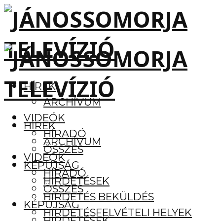
HÍREK
ARCHÍVUM
VIDEÓK
HÍREK
HÍRADÓ
ARCHÍVUM
ÖSSZES
VIDEÓK
KÉPÚJSÁG
HÍRADÓ
HIRDETÉSEK
ÖSSZES
HIRDETÉS BEKÜLDÉS
KÉPÚJSÁG
HIRDETÉSFELVÉTELI HELYEK
HIRDETÉSEK