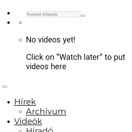
No videos yet!
Click on "Watch later" to put
videos here
Hírek
Archívum
Videók
Híradó