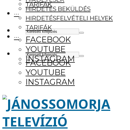
TARIFÁK
HIRDETÉS BEKÜLDÉS
···
HIRDETÉSFELVÉTELI HELYEK
TARIFÁK
···
FACEBOOK
YOUTUBE
INSTAGRAM
FACEBOOK
YOUTUBE
INSTAGRAM