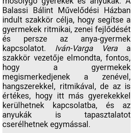
mosolygó gyerekek és anyukák. A
Balassi Bálint Művelődési Házban
indult szakkör célja, hogy segítse a
gyermekek ritmikai, zenei fejlődését
és persze az anya-gyermek
kapcsolatot.
Iván-Varga Vera
a
szakkör vezetője elmondta, fontos,
hogy a gyermekek
megismerkedjenek a zenével,
hangszerekkel, ritmikával, de az is
értékes, hogy itt más gyerekekkel
kerülhetnek kapcsolatba, és az
anyukák is tapasztalatot
cserélhetnek egymással.