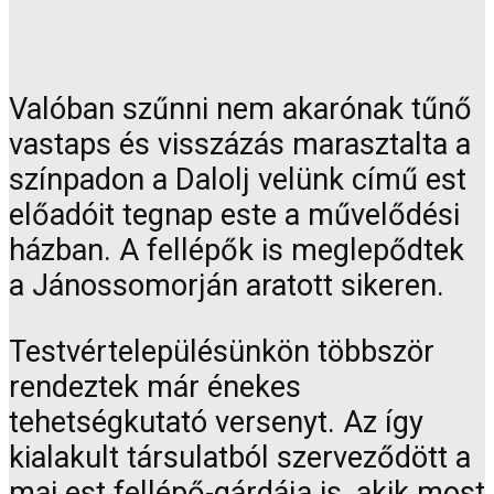
Valóban szűnni nem akarónak tűnő
vastaps és visszázás marasztalta a
színpadon a Dalolj velünk című est
előadóit tegnap este a művelődési
házban. A fellépők is meglepődtek
a Jánossomorján aratott sikeren.
Testvértelepülésünkön többször
rendeztek már énekes
tehetségkutató versenyt. Az így
kialakult társulatból szerveződött a
mai est fellépő-gárdája is, akik most