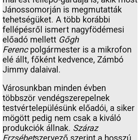
Jánossomorján is megmutatták
tehetségüket. A több korábbi
fellépésről ismert nagyfödémesi
előadó mellett
Gőgh
Ferenc
polgármester is a mikrofon
elé állt, főként kedvence, Zámbó
Jimmy dalaival.
Városunkban minden évben
többször vendégszerepelnek
testvértelepülésünk előadói, a siker
mögött pedig nem csak a kiváló
produkciók állnak.
Száraz
Erzsébet
szervező szerint a hosszú