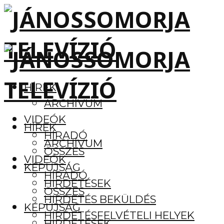
HÍREK
ARCHÍVUM
VIDEÓK
HÍREK
HÍRADÓ
ARCHÍVUM
ÖSSZES
VIDEÓK
KÉPÚJSÁG
HÍRADÓ
HIRDETÉSEK
ÖSSZES
HIRDETÉS BEKÜLDÉS
KÉPÚJSÁG
HIRDETÉSFELVÉTELI HELYEK
HIRDETÉSEK