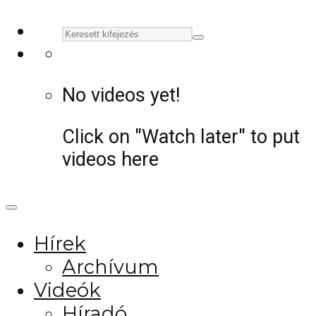
No videos yet!
Click on "Watch later" to put
videos here
Hírek
Archívum
Videók
Híradó