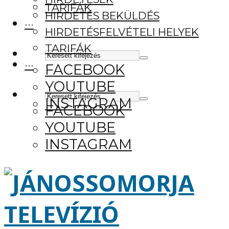
TARIFÁK
HIRDETÉS BEKÜLDÉS
···
HIRDETÉSFELVÉTELI HELYEK
TARIFÁK
···
FACEBOOK
YOUTUBE
INSTAGRAM
FACEBOOK
YOUTUBE
INSTAGRAM