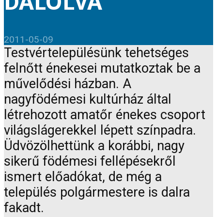
DALOLVA
2011-05-09
Testvértelepülésünk tehetséges
felnőtt énekesei mutatkoztak be a
művelődési házban. A
nagyfödémesi kultúrház által
létrehozott amatőr énekes csoport
világslágerekkel lépett színpadra.
Üdvözölhettünk a korábbi, nagy
sikerű födémesi fellépésekről
ismert előadókat, de még a
település polgármestere is dalra
fakadt.