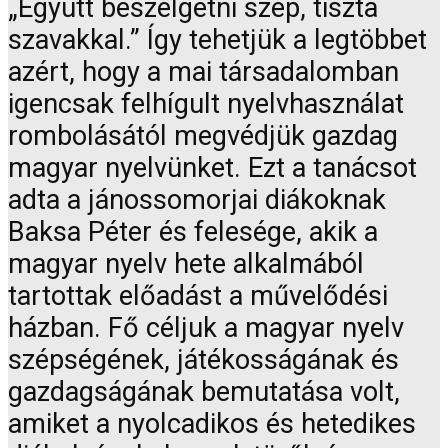
„Együtt beszélgetni szép, tiszta
szavakkal.” Így tehetjük a legtöbbet
azért, hogy a mai társadalomban
igencsak felhígult nyelvhasználat
rombolásától megvédjük gazdag
magyar nyelvünket. Ezt a tanácsot
adta a jánossomorjai diákoknak
Baksa Péter és felesége, akik a
magyar nyelv hete alkalmából
tartottak előadást a művelődési
házban. Fő céljuk a magyar nyelv
szépségének, játékosságának és
gazdagságának bemutatása volt,
amiket a nyolcadikos és hetedikes