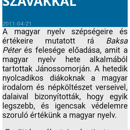
SZAVAKKAL
2011-04-21
A magyar nyelv szépségeire és
értékeire mutatott rá
Baksa
Péter
és felesége előadása, amit a
magyar nyelv hete alkalmából
tartottak Jánossomorján. A hetedik
nyolcadikos diákoknak a magyar
irodalom és népköltészet verseivel,
dalaival bizonyították, hogy egyik
legszebb, és igencsak védelemre
szoruló értékünk a magyar nyelv.