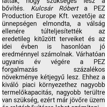
látták, hogy szükséges lesz a
bővítés.
Kulcsár Róbert
a PEZ
Production Europe Kft. vezetője az
ünnepségen elmondta, a válság
ellenére túlteljesítették az
eredetileg kitűzött terveiket és az
idei évben is hasonlóan jó
eredménnyel számolnak. Várhatóan
ugyanis év végére a PEZ
forgalmazás százalékos
növekménye kétjegyű lesz. Ehhez a
kiváló piaci környezethez nagyobb
termelőkapacitás, nagyobb terültre
van szükség, ezért már jövőre üzem