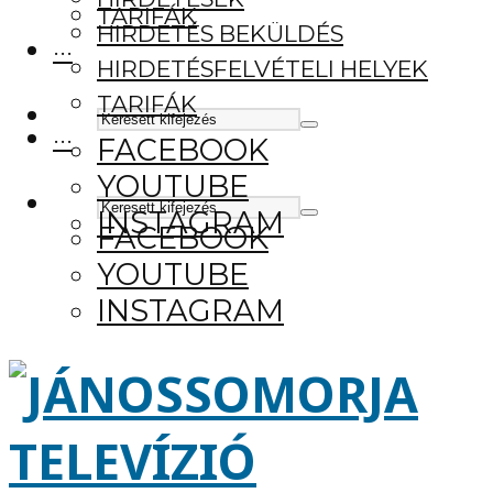
TARIFÁK
HIRDETÉS BEKÜLDÉS
···
HIRDETÉSFELVÉTELI HELYEK
TARIFÁK
···
FACEBOOK
YOUTUBE
INSTAGRAM
FACEBOOK
YOUTUBE
INSTAGRAM