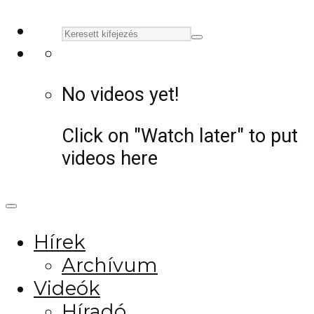
No videos yet!
Click on "Watch later" to put
videos here
Hírek
Archívum
Videók
Híradó