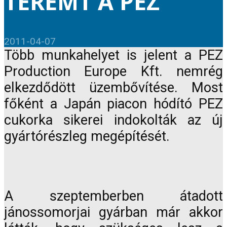
TEREMT A PEZ
2011-04-07
Több munkahelyet is jelent a PEZ
Production Europe Kft. nemrég
elkezdődött üzembővítése. Most
főként a Japán piacon hódító PEZ
cukorka sikerei indokolták az új
gyártórészleg megépítését.
A szeptemberben átadott
jánossomorjai gyárban már akkor