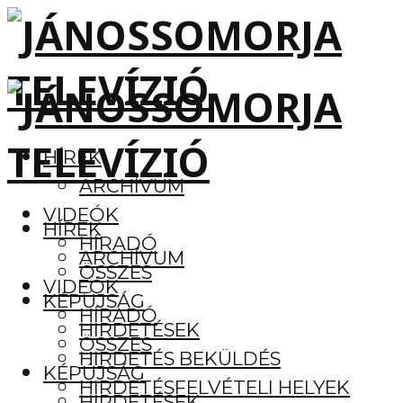
HÍREK
ARCHÍVUM
VIDEÓK
HÍREK
HÍRADÓ
ARCHÍVUM
ÖSSZES
VIDEÓK
KÉPÚJSÁG
HÍRADÓ
HIRDETÉSEK
ÖSSZES
HIRDETÉS BEKÜLDÉS
KÉPÚJSÁG
HIRDETÉSFELVÉTELI HELYEK
HIRDETÉSEK