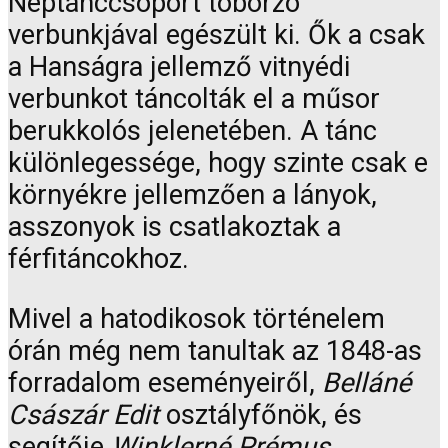
Néptánccsoport toborzó
verbunkjával egészült ki. Ők a csak
a Hanságra jellemző vitnyédi
verbunkot táncolták el a műsor
berukkolós jelenetében. A tánc
különlegessége, hogy szinte csak e
környékre jellemzően a lányok,
asszonyok is csatlakoztak a
férfitáncokhoz.
Mivel a hatodikosok történelem
órán még nem tanultak az 1848-as
forradalom eseményeiről,
Belláné
Császár Edit
osztályfőnök, és
segítője
Winklerné Prémus