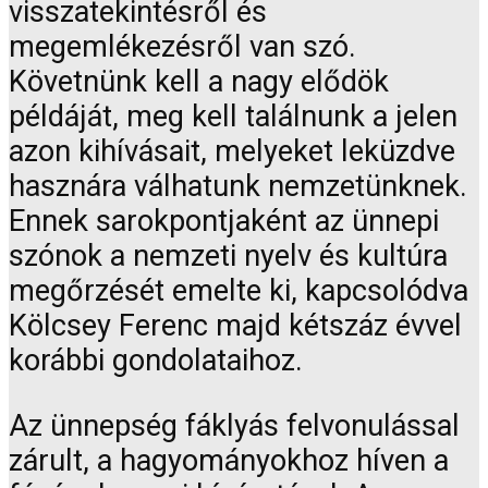
visszatekintésről és
megemlékezésről van szó.
Követnünk kell a nagy elődök
példáját, meg kell találnunk a jelen
azon kihívásait, melyeket leküzdve
hasznára válhatunk nemzetünknek.
Ennek sarokpontjaként az ünnepi
szónok a nemzeti nyelv és kultúra
megőrzését emelte ki, kapcsolódva
Kölcsey Ferenc majd kétszáz évvel
korábbi gondolataihoz.
Az ünnepség fáklyás felvonulással
zárult, a hagyományokhoz híven a