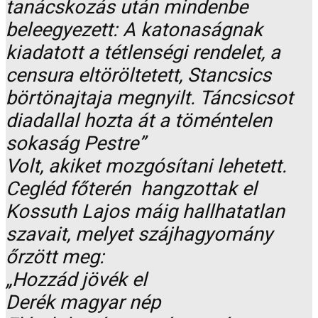
tanácskozás után mindenbe
beleegyezett: A katonaságnak
kiadatott a tétlenségi rendelet, a
censura eltöröltetett, Stancsics
börtönajtaja megnyilt. Táncsicsot
diadallal hozta át a töméntelen
sokaság Pestre”
Volt, akiket mozgósítani lehetett.
Cegléd főterén hangzottak el
Kossuth Lajos máig hallhatatlan
szavait, melyet szájhagyomány
őrzött meg:
„Hozzád jövék el
Derék magyar nép