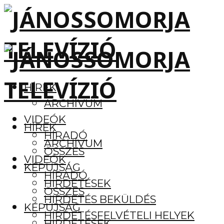
HÍREK
ARCHÍVUM
VIDEÓK
HÍREK
HÍRADÓ
ARCHÍVUM
ÖSSZES
VIDEÓK
KÉPÚJSÁG
HÍRADÓ
HIRDETÉSEK
ÖSSZES
HIRDETÉS BEKÜLDÉS
KÉPÚJSÁG
HIRDETÉSFELVÉTELI HELYEK
HIRDETÉSEK