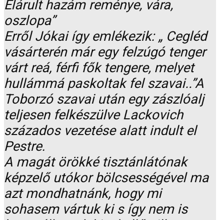
Elárult hazám reménye, vára,
oszlopa”
Erről Jókai így emlékezik: „ Cegléd
vásárterén már egy felzúgó tenger
várt reá, férfi fők tengere, melyet
hullámmá paskoltak fel szavai..”A
Toborzó szavai után egy zászlóalj
teljesen felkészülve Lackovich
százados vezetése alatt indult el
Pestre.
A magát örökké tisztánlátónak
képzelő utókor bölcsességével ma
azt mondhatnánk, hogy mi
sohasem vártuk ki s így nem is