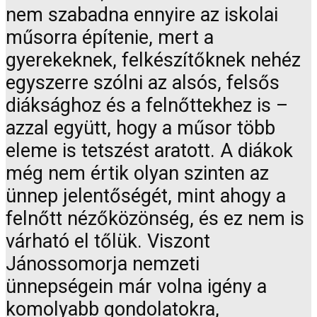
nem szabadna ennyire az iskolai
műsorra építenie, mert a
gyerekeknek, felkészítőknek nehéz
egyszerre szólni az alsós, felsős
diáksághoz és a felnőttekhez is –
azzal együtt, hogy a műsor több
eleme is tetszést aratott. A diákok
még nem értik olyan szinten az
ünnep jelentőségét, mint ahogy a
felnőtt nézőközönség, és ez nem is
várható el tőlük. Viszont
Jánossomorja nemzeti
ünnepségein már volna igény a
komolyabb gondolatokra,