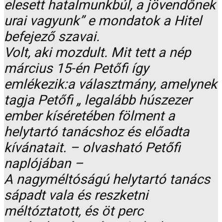
elesett hatalmunkbúl, a jövendőnek
urai vagyunk” e mondatok a Hitel
befejező szavai.
Volt, aki mozdult. Mit tett a nép
március 15-én Petőfi így
emlékezik:a választmány, amelynek
tagja Petőfi „ legalább húszezer
ember kíséretében fölment a
helytartó tanácshoz és előadta
kívánatait. – olvasható Petőfi
naplójában –
A nagyméltóságú helytartó tanács
sápadt vala és reszketni
méltóztatott, és öt perc