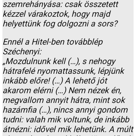
szemrehányása: csak összetett
kézzel várakoztok, hogy majd
helyettünk fog dolgozni a sors?
Ennél a Hitel-ben továbblép
Széchenyi:
„Mozdulnunk kell (…), s nehogy
hátrafelé nyomattassunk, lépjünk
inkább előre! (…) A lehető jót
akarom elérni (…) Nem nézek én,
megvallom annyit hátra, mint sok
hazámfia (…), nincs annyi gondom
tudni: valah mik voltunk, de inkább
átnézni: idővel mik lehetünk. A múlt