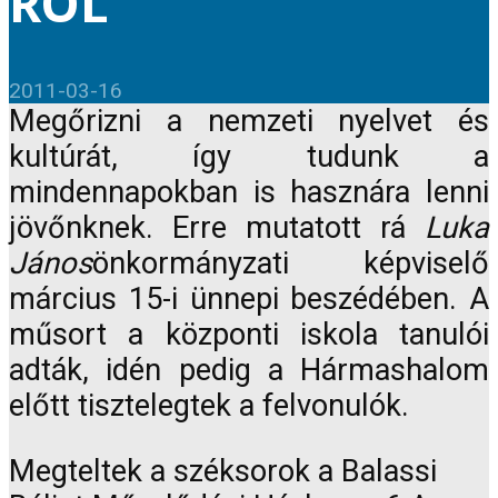
RÓL
2011-03-16
Megőrizni a nemzeti nyelvet és
kultúrát, így tudunk a
mindennapokban is hasznára lenni
jövőnknek. Erre mutatott rá
Luka
János
önkormányzati képviselő
március 15-i ünnepi beszédében. A
műsort a központi iskola tanulói
adták, idén pedig a Hármashalom
előtt tisztelegtek a felvonulók.
Megteltek a széksorok a Balassi