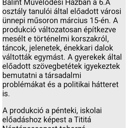
Bálint Művelődési Házban a 6.A
osztály tanulói által előadott városi
ünnepi műsoron március 15-én. A
produkció változatosan építkezve
mesélt e történelmi korszakról,
táncok, jelenetek, énekkari dalok
váltották egymást. A gyerekek által
előadott szövegbetétek igyekeztek
bemutatni a társadalmi
problémákat és a politikai hátteret
is.
A produkció a pénteki, iskolai
előadáshoz képest a Tititá