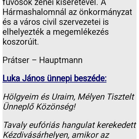
fúvósok zenei kíséretével. A
Hármashalomnál az önkormányzat
és a város civil szervezetei is
elhelyezték a megemlékezés
koszorúit.
Prátser – Hauptmann
Luka János ünnepi beszéde:
Hölgyeim és Uraim, Mélyen Tisztelt
Ünneplő Közönség!
Tavaly eufóriás hangulat kerekedett
Kézdivásárhelyen, amikor az