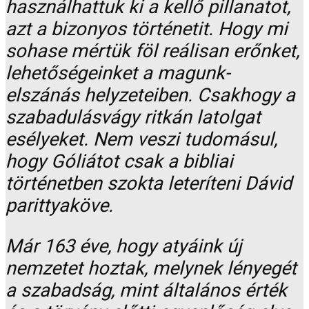
használhattuk ki a kellő pillanatot,
azt a bizonyos történetit. Hogy mi
sohase mértük föl reálisan erőnket,
lehetőségeinket a magunk-
elszánás helyzeteiben. Csakhogy a
szabadulásvágy ritkán latolgat
esélyeket. Nem veszi tudomásul,
hogy Góliátot csak a bibliai
történetben szokta leteríteni Dávid
parittyaköve.
Már 163 éve, hogy atyáink új
nemzetet hoztak, melynek lényegét
a szabadság, mint általános érték