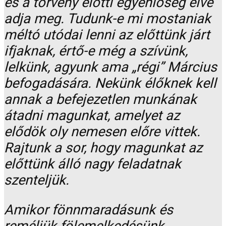
és a törvény előtti egyenlőség elve
adja meg. Tudunk-e mi mostaniak
méltó utódai lenni az előttünk járt
ifjaknak, értő-e még a szívünk,
lelkünk, agyunk ama „régi” Március
befogadására. Nekünk élőknek kell
annak a befejezetlen munkának
átadni magunkat, amelyet az
elődök oly nemesen előre vittek.
Rajtunk a sor, hogy magunkat az
előttünk álló nagy feladatnak
szenteljük.
Amikor fönnmaradásunk és