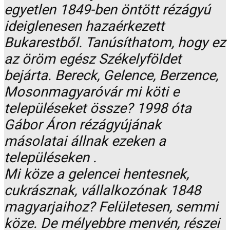
egyetlen 1849-ben öntött rézágyú
ideiglenesen hazaérkezett
Bukarestből. Tanúsíthatom, hogy ez
az öröm egész Székelyföldet
bejárta. Bereck, Gelence, Berzence,
Mosonmagyaróvár mi köti e
településeket össze? 1998 óta
Gábor Áron rézágyújának
másolatai állnak ezeken a
településeken .
Mi köze a gelencei hentesnek,
cukrásznak, vállalkozónak 1848
magyarjaihoz? Felületesen, semmi
köze. De mélyebbre menvén, részei