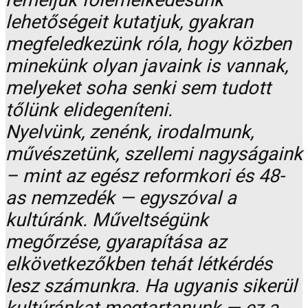
reméljük fölemelkedésünk
lehetőségeit kutatjuk, gyakran
megfeledkezünk róla, hogy közben
minekünk olyan javaink is vannak,
melyeket soha senki sem tudott
tőlünk elidegeníteni.
Nyelvünk, zenénk, irodalmunk,
művészetünk, szellemi nagyságaink
– mint az egész reformkori és 48-
as nemzedék — egyszóval a
kultúránk. Műveltségünk
megőrzése, gyarapítása az
elkövetkezőkben tehát létkérdés
lesz számunkra. Ha ugyanis sikerül