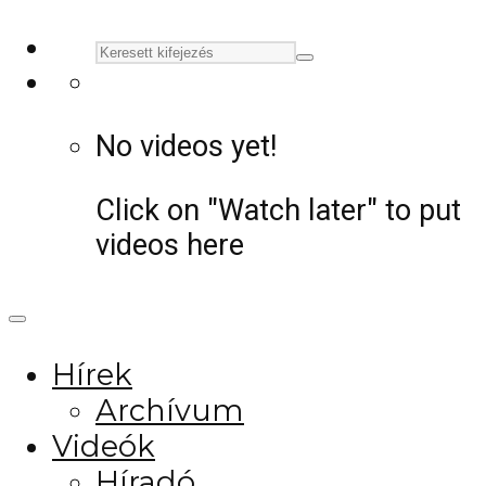
No videos yet!
Click on "Watch later" to put
videos here
Hírek
Archívum
Videók
Híradó