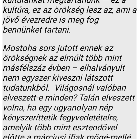
kultúránkat megtartanunk — ez a
kultúra, ez az örökség lesz az, ami a
jövő évezredre is meg fog
bennünket tartani.
Mostoha sors jutott ennek az
örökségnek az elmúlt több mint
másfélszáz évben – elhalványult
nem egyszer kiveszni látszott
tudatunkból. Világosnál valóban
elveszett-e minden? Talán elveszett
volna, ha egy ugyanolyan nép
kényszeríttetik fegyverletételre,
amelyik több mint esztendővel
előtte a márciusi ifjak mögé-mellé