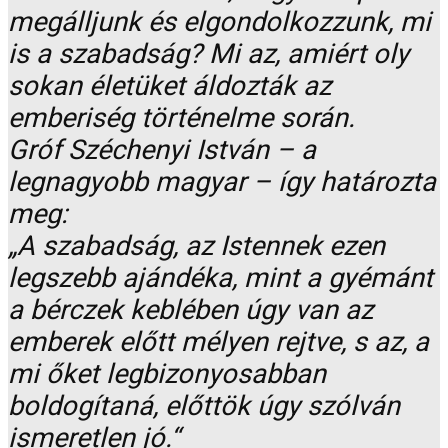
megálljunk és elgondolkozzunk, mi
is a szabadság? Mi az, amiért oly
sokan életüket áldozták az
emberiség történelme során.
Gróf Széchenyi István – a
legnagyobb magyar – így határozta
meg:
„A szabadság, az Istennek ezen
legszebb ajándéka, mint a gyémánt
a bérczek keblében úgy van az
emberek előtt mélyen rejtve, s az, a
mi őket legbizonyosabban
boldogítaná, előttök úgy szólván
ismeretlen jó.“