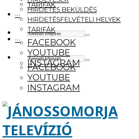
TARIFÁK
HIRDETÉS BEKÜLDÉS
···
HIRDETÉSFELVÉTELI HELYEK
TARIFÁK
···
FACEBOOK
YOUTUBE
INSTAGRAM
FACEBOOK
YOUTUBE
INSTAGRAM