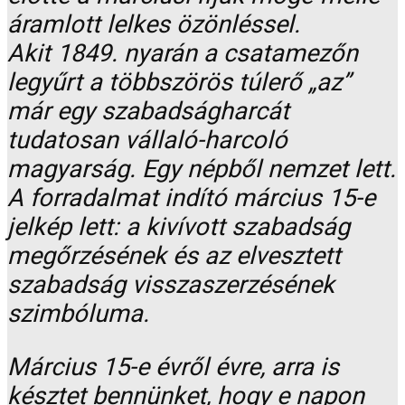
áramlott lelkes özönléssel.
Akit 1849. nyarán a csatamezőn
legyűrt a többszörös túlerő „az”
már egy szabadságharcát
tudatosan vállaló-harcoló
magyarság. Egy népből nemzet lett.
A forradalmat indító március 15-e
jelkép lett: a kivívott szabadság
megőrzésének és az elvesztett
szabadság visszaszerzésének
szimbóluma.
Március 15-e évről évre, arra is
késztet bennünket, hogy e napon