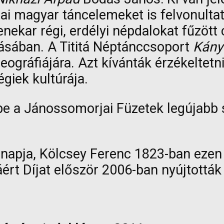
ai magyar táncelemeket is felvonulta
ekar régi, erdélyi népdalokat fűzött 
ásában. A Tititá Néptánccsoport
Kány
ográfiájára. Azt kívánták érzékeltetn
giek kultúrája.
e a Jánossomorjai Füzetek legújabb s
a napja, Kölcsey Ferenc 1823-ban ezen
ért Díjat először 2006-ban nyújtottá