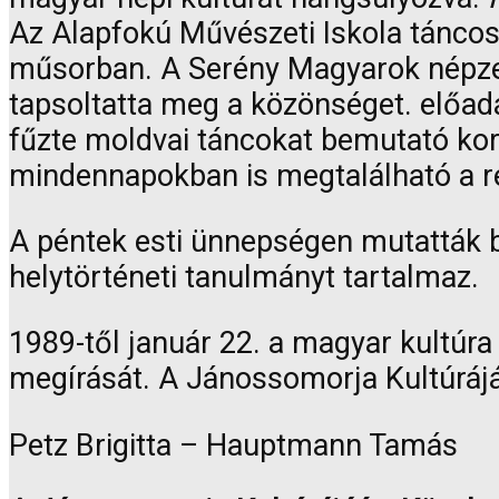
Az Alapfokú Művészeti Iskola táncos
műsorban. A
Serény Magyarok népzen
tapsoltatta meg a közönséget. előad
fűzte moldvai táncokat bemutató kore
mindennapokban is megtalálható a ré
A péntek esti ünnepségen mutatták b
helytörténeti tanulmányt tartalmaz.
1989-től január 22. a magyar kultúr
megírását. A Jánossomorja Kultúrájá
Petz Brigitta – Hauptmann Tamás