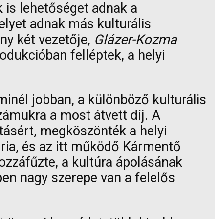
k is lehetőséget adnak a
elyet adnak más kulturális
ény két vezetője,
Glázer-Kozma
odukcióban felléptek, a helyi
inél jobban, a különböző kulturális
ámukra a most átvett díj. A
tásért, megköszönték a helyi
éria, és az itt működő Kármentő
ozzáfűzte, a kultúra ápolásának
en nagy szerepe van a felelős