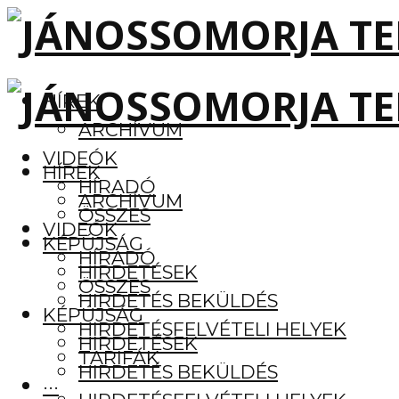
HÍREK
ARCHÍVUM
VIDEÓK
HÍREK
HÍRADÓ
ARCHÍVUM
ÖSSZES
VIDEÓK
KÉPÚJSÁG
HÍRADÓ
HIRDETÉSEK
ÖSSZES
HIRDETÉS BEKÜLDÉS
KÉPÚJSÁG
HIRDETÉSFELVÉTELI HELYEK
HIRDETÉSEK
TARIFÁK
HIRDETÉS BEKÜLDÉS
···