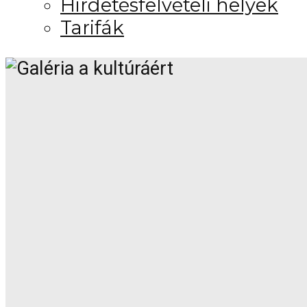
Hirdetésfelvételi helyek
Tarifák