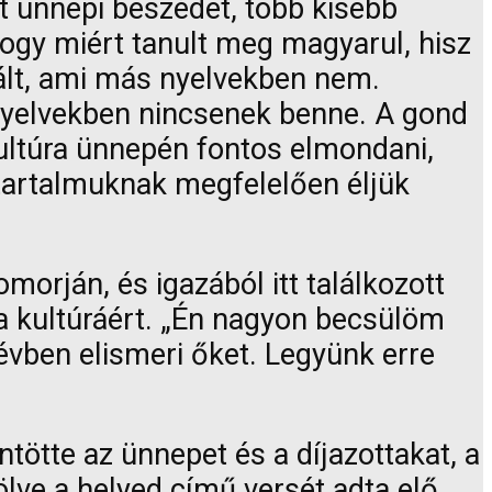
tt ünnepi beszédet, több kisebb
gy miért tanult meg magyarul, hisz
lált, ami más nyelvekben nem.
nyelvekben nincsenek benne. A gond
ultúra ünnepén fontos elmondani,
tartalmuknak megfelelően éljük
orján, és igazából itt találkozott
 a kultúráért. „Én nagyon becsülöm
évben elismeri őket. Legyünk erre
ötte az ünnepet és a díjazottakat, a
ölve a helyed című versét adta elő.