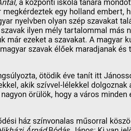
ntal
, a központi iskola tanára mondo
 megkérdeztek egy holland embert, ho
gyar nyelvben olyan szép szavakat ta
szavak ilyen mély tartalommal más 
uk már ezeket a szavakat. A magyar k
p magyar szavak élőek maradjanak és 
úlyozta, ötödik éve tanít itt Jánossom
kkel, akik szívvel-lélekkel dolgoznak
 nagyon örülök, hogy a város minden 
dési ház színvonalas műsorral köszönt
Nikházi Árpád
Bódás János: Ki van jel