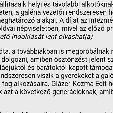
llításaik helyi és távolabbi alkotókna
en, a galéria vezetői rendszeresen h
eghatározó alakjai. A díjat az intézm
ldvai népviseletben, mivel az előző pr
ető indoklását lent olvashatja)
dta, a továbbiakban is megpróbálnak m
dolgozni, amiben ösztönzést jelent sz
ládjuktól és barátoktól kapott támoga
ndszeresen viszik a gyerekeket a gal
 foglalkozásaira. Glázer-Kozma Edit h
 azt a következő generációknak, amib