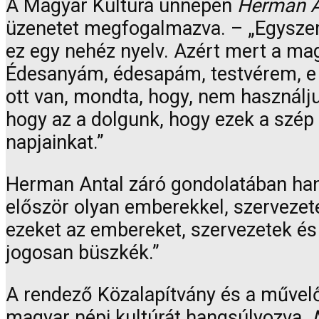
A Magyar Kultúra ünnepén
Herman A
üzenetet megfogalmazva. – „Egyszer
ez egy nehéz nyelv. Azért mert a ma
Édesanyám, édesapám, testvérem, e 
ott van, mondta, hogy, nem használj
hogy az a dolgunk, hogy ezek a szé
napjainkat.”
Herman Antal záró gondolatában hangs
először olyan emberekkel, szervezete
ezeket az embereket, szervezetek és
jogosan büszkék.”
A rendező Közalapítvány és a művelő
magyar népi kultúrát hangsúlyozva.