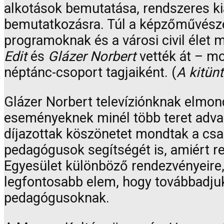
alkotások bemutatása, rendszeres kiá
bemutatkozásra. Túl a képzőművészet
programoknak és a városi civil élet m
Edit
és
Glázer Norbert
vették át – mo
néptánc-csoport tagjaiként. (
A kitünt
Glázer Norbert televíziónknak elmon
eseményeknek minél több teret adva 
díjazottak köszönetet mondtak a csa
pedagógusok segítségét is, amiért re
Egyesület különböző rendezvényeire,
legfontosabb elem, hogy továbbadjuk
pedagógusoknak.