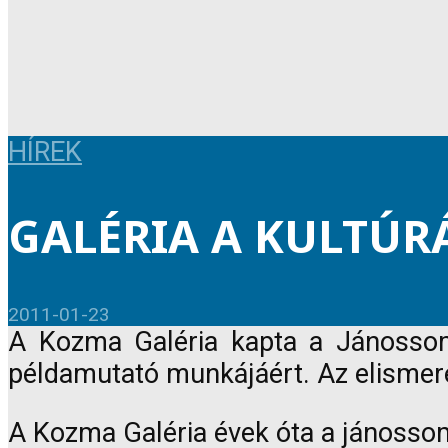
HÍREK
GALÉRIA A KULTÚR
2011-01-23
A Kozma Galéria kapta a Jánossomor
példamutató munkájáért. Az elismer
A Kozma Galéria évek óta a jánossomo