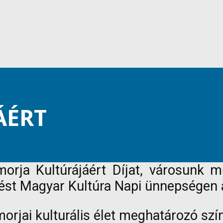
ÁÉRT
ja Kultúrájáért Díjat, városunk műv
ést Magyar Kultúra Napi ünnepségen a
rjai kulturális élet meghatározó szín