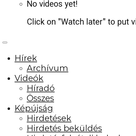
No videos yet!
Click on "Watch later" to put 
Hírek
Archívum
Videók
Híradó
Összes
Képújság
Hirdetések
Hirdetés beküldés