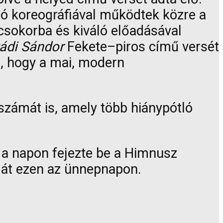
tó koreográfiával működtek közre a
csokorba és kiváló előadásával
ádi Sándor
Fekete–piros című versét
i, hogy a mai, modern
zámát is, amely több hiánypótló
 a napon fejezte be a Himnusz
k át ezen az ünnepnapon.