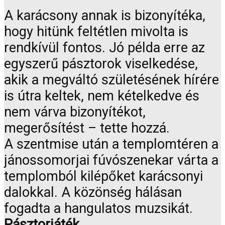
A karácsony annak is bizonyítéka,
hogy hitünk feltétlen mivolta is
rendkívül fontos. Jó példa erre az
egyszerű pásztorok viselkedése,
akik a megváltó születésének hírére
is útra keltek, nem kételkedve és
nem várva bizonyítékot,
megerősítést – tette hozzá.
A szentmise után a templomtéren a
jánossomorjai fúvószenekar várta a
templomból kilépőket karácsonyi
dalokkal. A közönség hálásan
fogadta a hangulatos muzsikát.
Pásztorjáték