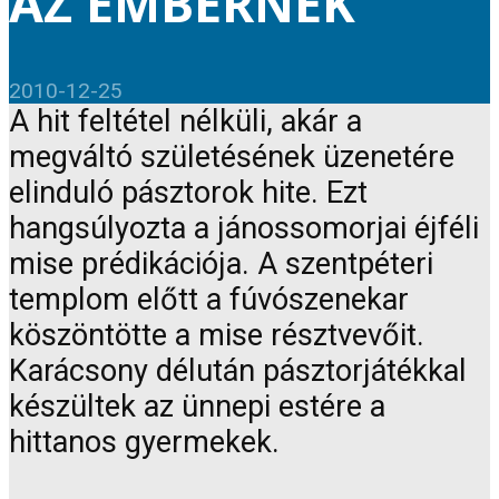
AZ EMBERNEK
2010-12-25
A hit feltétel nélküli, akár a
megváltó születésének üzenetére
elinduló pásztorok hite. Ezt
hangsúlyozta a jánossomorjai éjféli
mise prédikációja. A szentpéteri
templom előtt a fúvószenekar
köszöntötte a mise résztvevőit.
Karácsony délután pásztorjátékkal
készültek az ünnepi estére a
hittanos gyermekek.