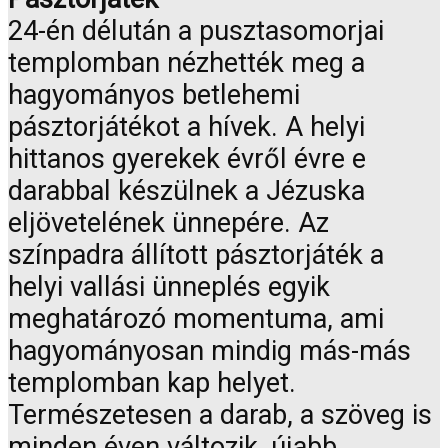
24-én délután a pusztasomorjai
templomban nézhették meg a
hagyományos betlehemi
pásztorjátékot a hívek. A helyi
hittanos gyerekek évről évre e
darabbal készülnek a Jézuska
eljövetelének ünnepére. Az
színpadra állított pásztorjáték a
helyi vallási ünneplés egyik
meghatározó momentuma, ami
hagyományosan mindig más-más
templomban kap helyet.
Természetesen a darab, a szöveg is
minden éven változik, újabb