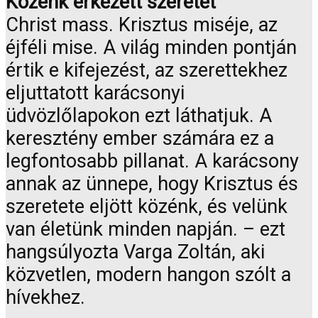
Közénk érkezett szeretet
Christ mass. Krisztus miséje, az
éjféli mise. A világ minden pontján
értik e kifejezést, az szerettekhez
eljuttatott karácsonyi
üdvözlőlapokon ezt láthatjuk. A
keresztény ember számára ez a
legfontosabb pillanat. A karácsony
annak az ünnepe, hogy Krisztus és
szeretete eljött közénk, és velünk
van életünk minden napján. – ezt
hangsúlyozta Varga Zoltán, aki
közvetlen, modern hangon szólt a
hívekhez.