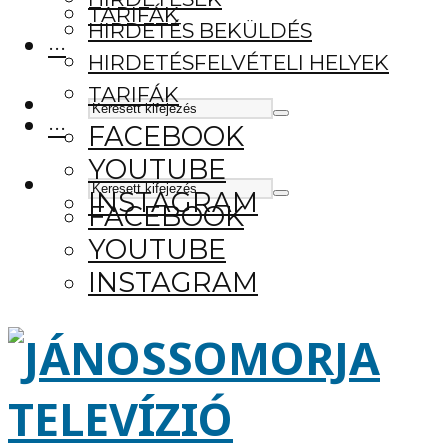
TARIFÁK
HIRDETÉS BEKÜLDÉS
···
HIRDETÉSFELVÉTELI HELYEK
TARIFÁK
···
FACEBOOK
YOUTUBE
INSTAGRAM
FACEBOOK
YOUTUBE
INSTAGRAM