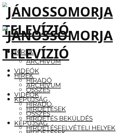
HÍREK
ARCHÍVUM
VIDEÓK
HÍREK
HÍRADÓ
ARCHÍVUM
ÖSSZES
VIDEÓK
KÉPÚJSÁG
HÍRADÓ
HIRDETÉSEK
ÖSSZES
HIRDETÉS BEKÜLDÉS
KÉPÚJSÁG
HIRDETÉSFELVÉTELI HELYEK
HIRDETÉSEK