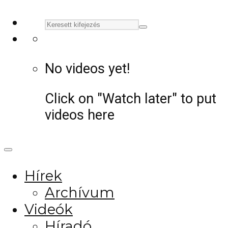
No videos yet!
Click on "Watch later" to put
videos here
Hírek
Archívum
Videók
Híradó