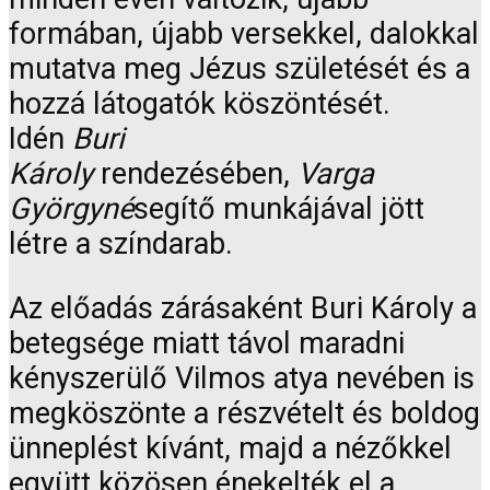
formában, újabb versekkel, dalokkal
mutatva meg Jézus születését és a
hozzá látogatók köszöntését.
Idén
Buri
Károly
rendezésében,
Varga
Györgyné
segítő munkájával jött
létre a színdarab.
Az előadás zárásaként Buri Károly a
betegsége miatt távol maradni
kényszerülő Vilmos atya nevében is
megköszönte a részvételt és boldog
ünneplést kívánt, majd a nézőkkel
együtt közösen énekelték el a