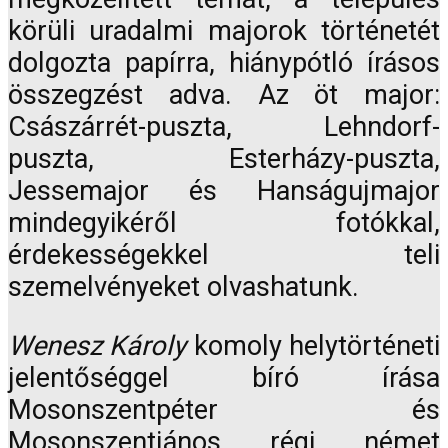
körüli uradalmi majorok történetét
dolgozta papírra, hiánypótló írásos
összegzést adva. Az öt major:
Császárrét-puszta, Lehndorf-
puszta, Esterházy-puszta,
Jessemajor és Hanságujmajor
mindegyikéről fotókkal,
érdekességekkel teli
szemelvényeket olvashatunk.
Wenesz Károly
komoly helytörténeti
jelentőséggel bíró írása
Mosonszentpéter és
Mosonszentjános régi német