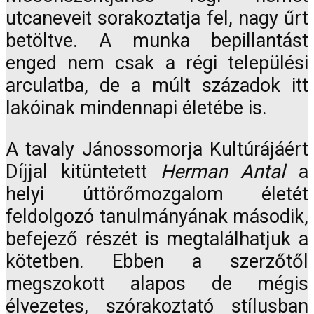
utcaneveit sorakoztatja fel, nagy űrt
betöltve. A munka bepillantást
enged nem csak a régi települési
arculatba, de a múlt századok itt
lakóinak mindennapi életébe is.
A tavaly Jánossomorja Kultúrájáért
Díjjal kitüntetett
Herman Antal
a
helyi úttörőmozgalom életét
feldolgozó tanulmányának második,
befejező részét is megtalálhatjuk a
kötetben. Ebben a szerzőtől
megszokott alapos de mégis
élvezetes, szórakoztató stílusban