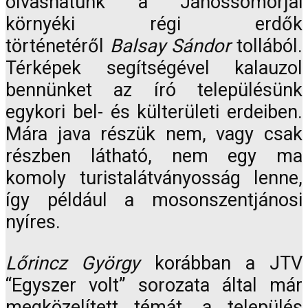
olvashatunk a Jánossomorjai
környéki régi erdők
történetéről
Balsay Sándor
tollából.
Térképek segítségével kalauzol
bennünket az író településünk
egykori bel- és külterületi erdeiben.
Mára java részük nem, vagy csak
részben látható, nem egy ma
komoly turistalátványosság lenne,
így például a mosonszentjánosi
nyíres.
Lőrincz György
korábban a JTV
“Egyszer volt” sorozata által már
megközelített témát, a település