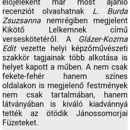
előjeleként már most ajánló
recenziót olvashatnak
L. Burda
Zsuzsanna
nemrégiben megjelent
Kikötő Lelkemnek című
verseskötetéről. A
Glázer-Kozma
Edit
vezette helyi képzőművészeti
szakkör tagjainak több alkotása is
helyet kapott a műben. A nem csak
fekete-fehér hanem színes
oldalakon is megjelenő festmények
nem csak tartalmában, hanem
látványában is kiváló kiadvánnyá
tették az ötödik Jánossomorjai
Füzeteket.