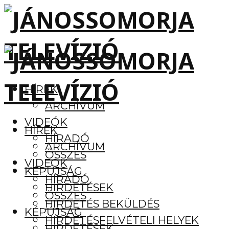
HÍREK
ARCHÍVUM
VIDEÓK
HÍREK
HÍRADÓ
ARCHÍVUM
ÖSSZES
VIDEÓK
KÉPÚJSÁG
HÍRADÓ
HIRDETÉSEK
ÖSSZES
HIRDETÉS BEKÜLDÉS
KÉPÚJSÁG
HIRDETÉSFELVÉTELI HELYEK
HIRDETÉSEK