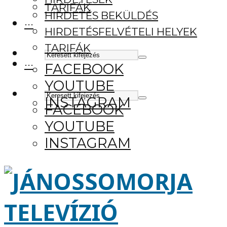
TARIFÁK
HIRDETÉS BEKÜLDÉS
···
HIRDETÉSFELVÉTELI HELYEK
TARIFÁK
···
FACEBOOK
YOUTUBE
INSTAGRAM
FACEBOOK
YOUTUBE
INSTAGRAM