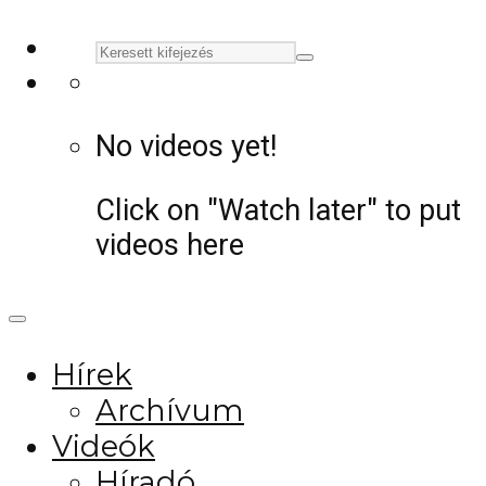
No videos yet!
Click on "Watch later" to put
videos here
Hírek
Archívum
Videók
Híradó