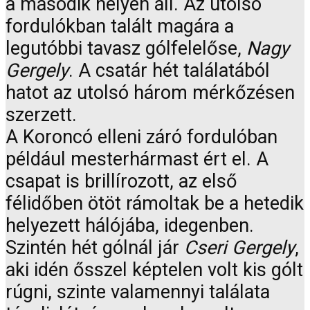
a második helyen áll. Az utolsó
fordulókban talált magára a
legutóbbi tavasz gólfelelőse,
Nagy
Gergely
. A csatár hét találatából
hatot az utolsó három mérkőzésen
szerzett.
A Koroncó elleni záró fordulóban
például mesterhármast ért el. A
csapat is brillírozott, az első
félidőben ötöt rámoltak be a hetedik
helyezett hálójába, idegenben.
Szintén hét gólnál jár
Cseri Gergely
,
aki idén ősszel képtelen volt kis gólt
rúgni, szinte valamennyi találata