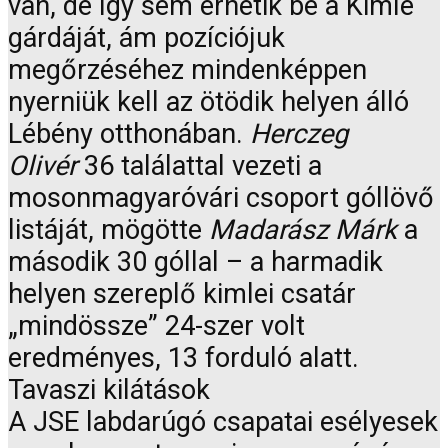
van, de így sem érhetik be a Kimle
gárdáját, ám pozíciójuk
megőrzéséhez mindenképpen
nyerniük kell az ötödik helyen álló
Lébény otthonában.
Herczeg
Olivér
36 találattal vezeti a
mosonmagyaróvári csoport góllövő
listáját, mögötte
Madarász Márk
a
második 30 góllal – a harmadik
helyen szereplő kimlei csatár
„mindössze” 24-szer volt
eredményes, 13 forduló alatt.
Tavaszi kilátások
A JSE labdarúgó csapatai esélyesek