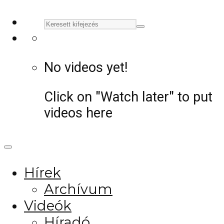
No videos yet!
Click on "Watch later" to put
videos here
Hírek
Archívum
Videók
Híradó