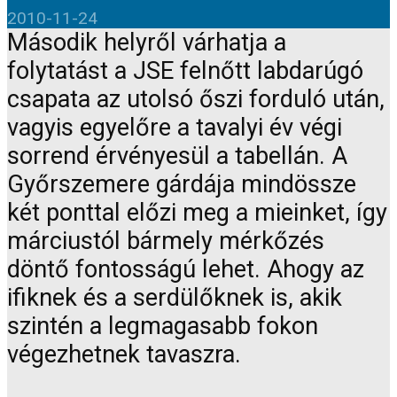
2010-11-24
Második helyről várhatja a
folytatást a JSE felnőtt labdarúgó
csapata az utolsó őszi forduló után,
vagyis egyelőre a tavalyi év végi
sorrend érvényesül a tabellán. A
Győrszemere gárdája mindössze
két ponttal előzi meg a mieinket, így
márciustól bármely mérkőzés
döntő fontosságú lehet. Ahogy az
ifiknek és a serdülőknek is, akik
szintén a legmagasabb fokon
végezhetnek tavaszra.