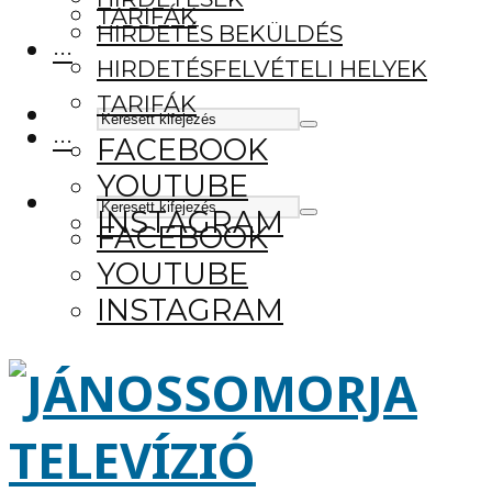
TARIFÁK
HIRDETÉS BEKÜLDÉS
···
HIRDETÉSFELVÉTELI HELYEK
TARIFÁK
···
FACEBOOK
YOUTUBE
INSTAGRAM
FACEBOOK
YOUTUBE
INSTAGRAM