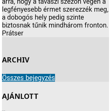
arra, hogy a tavaszi szezon végén a
legfényesebb érmet szerezzék meg,
a dobogós hely pedig szinte
biztosnak tűnik mindhárom fronton.
Prátser
ARCHIV
Összes bejegyzés
AJÁNLOTT