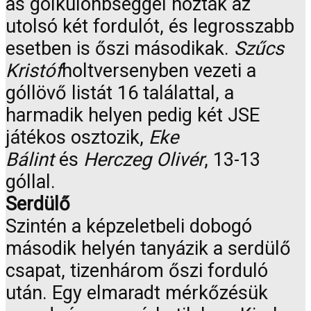
as gólkülönbséggel hozták az
utolsó két fordulót, és legrosszabb
esetben is őszi másodikak.
Szűcs
Kristóf
holtversenyben vezeti a
góllövő listát 16 találattal, a
harmadik helyen pedig két JSE
játékos osztozik,
Eke
Bálint
és
Herczeg Olivér
, 13-13
góllal.
Serdülő
Szintén a képzeletbeli dobogó
második helyén tanyázik a serdülő
csapat, tizenhárom őszi forduló
után. Egy elmaradt mérkőzésük