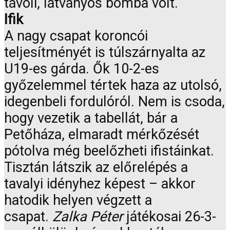
távoli, látványos bomba volt.
Ifik
A nagy csapat koroncói
teljesítményét is túlszárnyalta az
U19-es gárda. Ők 10-2-es
győzelemmel tértek haza az utolsó,
idegenbeli fordulóról. Nem is csoda,
hogy vezetik a tabellát, bár a
Petőháza, elmaradt mérkőzését
pótolva még beelőzheti ifistáinkat.
Tisztán látszik az előrelépés a
tavalyi idényhez képest – akkor
hatodik helyen végzett a
csapat.
Zalka Péter
játékosai 26-3-