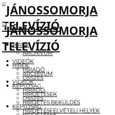
HÍREK
ARCHÍVUM
VIDEÓK
HÍREK
HÍRADÓ
ARCHÍVUM
ÖSSZES
VIDEÓK
KÉPÚJSÁG
HÍRADÓ
HIRDETÉSEK
ÖSSZES
HIRDETÉS BEKÜLDÉS
KÉPÚJSÁG
HIRDETÉSFELVÉTELI HELYEK
HIRDETÉSEK