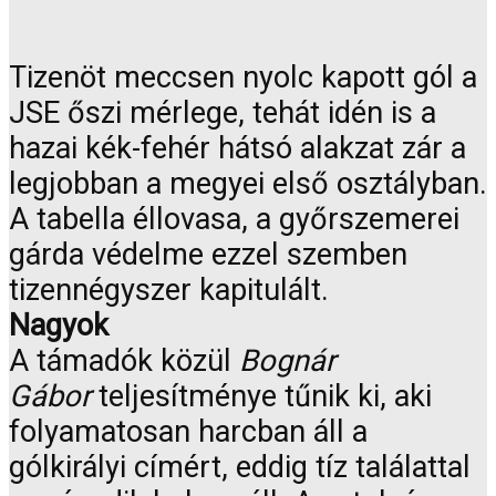
Tizenöt meccsen nyolc kapott gól a
JSE őszi mérlege, tehát idén is a
hazai kék-fehér hátsó alakzat zár a
legjobban a megyei első osztályban.
A tabella éllovasa, a győrszemerei
gárda védelme ezzel szemben
tizennégyszer kapitulált.
Nagyok
A támadók közül
Bognár
Gábor
teljesítménye tűnik ki, aki
folyamatosan harcban áll a
gólkirályi címért, eddig tíz találattal