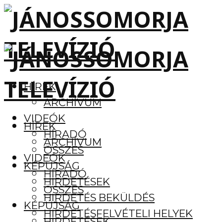
HÍREK
ARCHÍVUM
VIDEÓK
HÍREK
HÍRADÓ
ARCHÍVUM
ÖSSZES
VIDEÓK
KÉPÚJSÁG
HÍRADÓ
HIRDETÉSEK
ÖSSZES
HIRDETÉS BEKÜLDÉS
KÉPÚJSÁG
HIRDETÉSFELVÉTELI HELYEK
HIRDETÉSEK