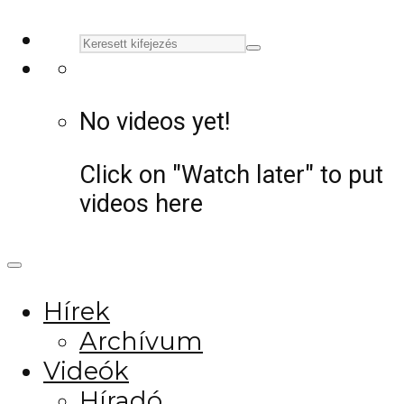
No videos yet!
Click on "Watch later" to put
videos here
Hírek
Archívum
Videók
Híradó