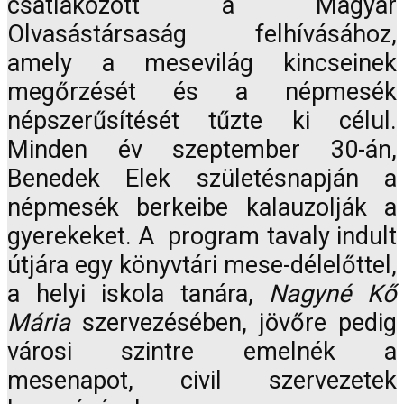
csatlakozott a Magyar
Olvasástársaság felhívásához,
amely a mesevilág kincseinek
megőrzését és a népmesék
népszerűsítését tűzte ki célul.
Minden év szeptember 30-án,
Benedek Elek születésnapján a
népmesék berkeibe kalauzolják a
gyerekeket. A program tavaly indult
útjára egy könyvtári mese-délelőttel,
a helyi iskola tanára,
Nagyné Kő
Mária
szervezésében, jövőre pedig
városi szintre emelnék a
mesenapot, civil szervezetek