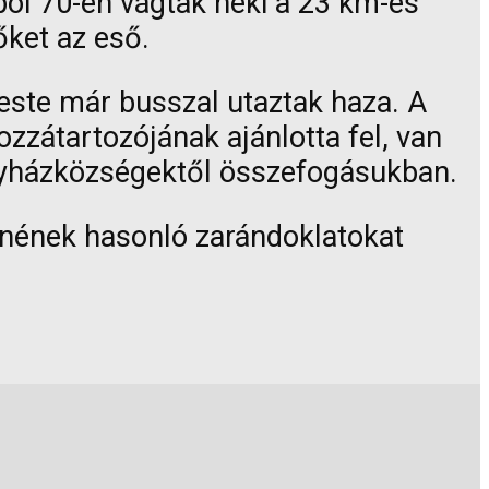
ból 70-en vágtak neki a 23 km-es
őket az eső.
 este már busszal utaztak haza. A
zzátartozójának ajánlotta fel, van
egyházközségektől összefogásukban.
etnének hasonló zarándoklatokat