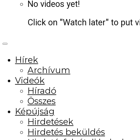
No videos yet!
Click on "Watch later" to put 
Hírek
Archívum
Videók
Híradó
Összes
Képújság
Hirdetések
Hirdetés beküldés