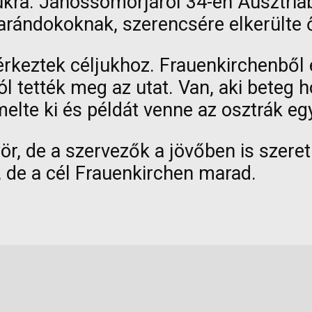
jukra. Jánossomorjáról 34-en Ausztriá
 zarándokoknak, szerencsére elkerülte 
érkeztek céljukhoz. Frauenkirchenből
 tették meg az utat. Van, aki beteg ho
melte ki és példát venne az osztrák 
zör, de a szervezők a jövőben is szer
 de a cél Frauenkirchen marad.