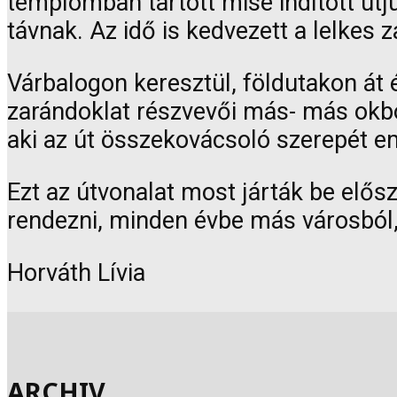
templomban tartott mise indított út
távnak. Az idő is kedvezett a lelkes
Várbalogon keresztül, földutakon át 
zarándoklat részvevői más- más okból
aki az út összekovácsoló szerepét e
Ezt az útvonalat most járták be elős
rendezni, minden évbe más városból,
Horváth Lívia
ARCHIV