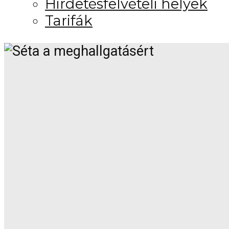
Hirdetésfelvételi helyek
Tarifák