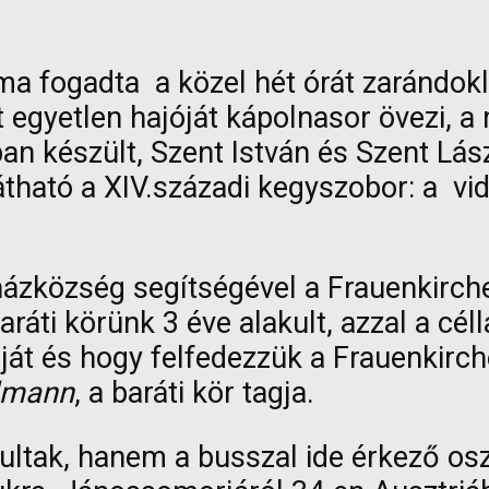
 fogadta a közel hét órát zarándoklók
let egyetlen hajóját kápolnasor övezi,
an készült, Szent István és Szent Lász
látható a XIV.századi kegyszobor: a vi
zközség segítségével a Frauenkirchen
aráti körünk 3 éve alakult, azzal a cé
áját és hogy felfedezzük a Frauenkirc
lmann
, a baráti kör tagja.
ultak, hanem a busszal ide érkező oszt