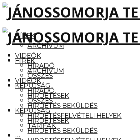
HÍREK
ARCHÍVUM
VIDEÓK
HÍREK
HÍRADÓ
ARCHÍVUM
ÖSSZES
VIDEÓK
KÉPÚJSÁG
HÍRADÓ
HIRDETÉSEK
ÖSSZES
HIRDETÉS BEKÜLDÉS
KÉPÚJSÁG
HIRDETÉSFELVÉTELI HELYEK
HIRDETÉSEK
TARIFÁK
HIRDETÉS BEKÜLDÉS
···