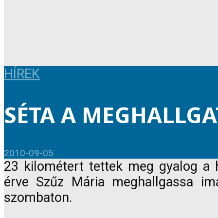
HÍREK
SÉTA A MEGHALLGA
2010-09-05
23 kilométert tettek meg gyalog a 
érve Szűz Mária meghallgassa imái
szombaton.