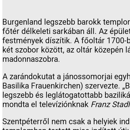
Burgenland legszebb barokk temploma
főtér délkeleti sarkában áll. Az épü
festmények díszítik. A főoltár 1700-b
két szobor között, az oltár közepén 
madonnaszobra.
A zarándokutat a jánossomorjai egyhá
Basilika Frauenkirchen) szervezte. „B
legszebb és leglátogatottabb bazilik
mondta el televíziónknak
Franz Stad
Szentpéterről nem csak a helyiek ind