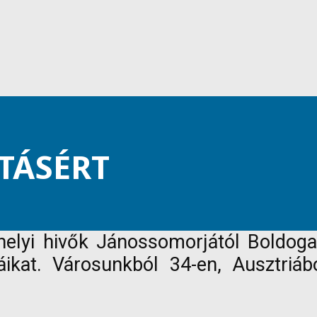
TÁSÉRT
helyi hivők Jánossomorjától Boldogas
kat. Városunkból 34-en, Ausztriábó