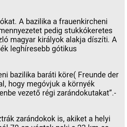
at. A bazilika a frauenkircheni
 a mennyezetet pedig stukkókeretes
ló magyar királyok alakja díszíti. A
dék leghíresebb gótikus
i bazilika baráti köre( Freunde der
llal, hogy megóvjuk a környék
henbe vezető régi zarándokutakat”.-
rák zarándokok is, akiket a helyi