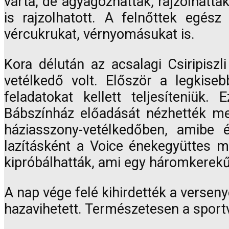
várta, de agyagozhattak, rajzolhattak
is rajzolhatott. A felnőttek egés
vércukrukat, vérnyomásukat is.
Kora délután az acsalagi Csiripiszl
vetélkedő volt. Először a legkis
feladatokat kellett teljesíteniü
Bábszínház előadását nézhették me
háziasszony-vetélkedőben, amibe 
lazításként a Voice énekegyüttes m
kipróbálhatták, ami egy háromkerekű,
A nap vége felé kihirdették a verseny
hazavihetett. Természetesen a sport