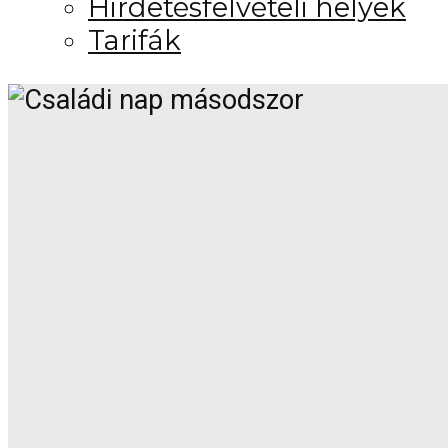
Hirdetésfelvételi helyek
Tarifák