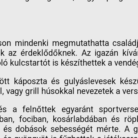
son mindenki megmutathatta családj
k az érdeklődőknek. Az igazán kív
ló kulcstartót is készíthettek a vendé
tött káposzta és gulyáslevesek kész
l, vagy grill húsokkal nevezetek a ver
s a felnőttek egyaránt sportverse
ban, fociban, kosárlabdában és röp
k, és dobások sebességét mérte. A gy