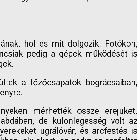
ának, hol és mit dolgozik. Fotókon,
áncsiak pedig a gépek működését is
gek.
ültek a főzőcsapatok bográcsaiban,
senyre.
nyeken mérhették össze erejüket.
labdában, de különlegesség volt az
erekeket ugrálóvár, és arcfestés is