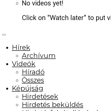
No videos yet!
Click on "Watch later" to put 
Hírek
Archívum
Videók
Híradó
Összes
Képújság
Hirdetések
Hirdetés beküldés