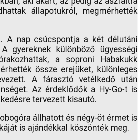
kban, aki akart, az pedig az aszfaltra
dhattak állapotukról, megmérhették
tt. A nap csúcspontja a két délutáni
: A gyereknek különböző ügyességi
zórakozhattak, a soproni Habakukk
rhették össze erejüket, különleges
vezett. A fárasztó vetélkedő után
önséget. Az érdeklődők a Hy-Go-t is
kedésre tervezett kisautó.
dobogóra állhatott és négy-öt érmet is
káját is ajándékkal köszönték meg.