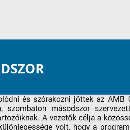
ODSZOR
olódni és szórakozni jöttek az AM
n, szombaton másodszor szervezett
tozóiknak. A vezetők célja a közöss
különlegessége volt, hogy a progra