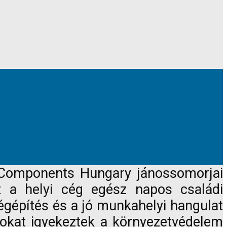
B Components Hungary jánossomorjai
 a helyi cég egész napos családi
égépítés és a jó munkahelyi hangulat
mokat igyekeztek a környezetvédelem