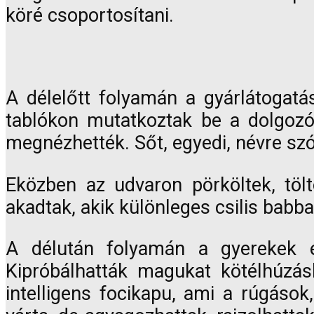
köré csoportosítani.
A délelőtt folyamán a gyárlátogatá
tablókon mutatkoztak be a dolgozó
megnézhették. Sőt, egyedi, névre szó
Eközben az udvaron pörköltek, töl
akadtak, akik különleges csilis babba
A délután folyamán a gyerekek é
Kipróbálhatták magukat kötélhúzás
intelligens focikapu, ami a rúgáso