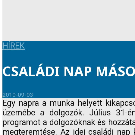
HÍREK
CSALÁDI NAP MÁS
2010-09-03
Egy napra a munka helyett kikapcs
üzemébe a dolgozók. Július 31-é
programot a dolgozóknak és hozzátar
megteremtése. Az idei családi nap 