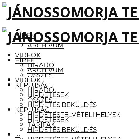
HÍREK
ARCHÍVUM
VIDEÓK
HÍREK
HÍRADÓ
ARCHÍVUM
ÖSSZES
VIDEÓK
KÉPÚJSÁG
HÍRADÓ
HIRDETÉSEK
ÖSSZES
HIRDETÉS BEKÜLDÉS
KÉPÚJSÁG
HIRDETÉSFELVÉTELI HELYEK
HIRDETÉSEK
TARIFÁK
HIRDETÉS BEKÜLDÉS
···