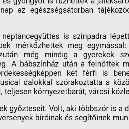
 és gyöngyöt is fűzhettek a játéksaro
z nap az egészségsátorban tájékozó
i néptáncegyüttes is színpadra lépe
ebbek mérkőzhettek meg egymással
k. Ezután még mindig a gyerekek s
g. A bábszínház után a felnőttek mé
érdekességképpen két férfi is bene
usical dalokkal szórakoztatta a köz
 teljesen környezetbarát, városi közle
ek győzteseit. Volt, aki többször is a 
versenyek bíróinak és segítőinek mun