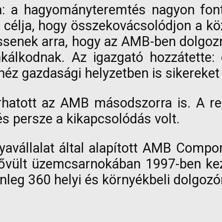
 a hagyományteremtés nagyon fontos
bb célja, hogy összekovácsolódjon a 
ssenek arra, hogy az AMB-ben dolgo
kálkodnak. Az igazgató hozzátette: 
éz gazdasági helyzetben is sikereket 
rhatott az AMB másodszorra is. A ren
s persze a kikapcsolódás volt.
yavállalat által alapított AMB Comp
bővült üzemcsarnokában 1997-ben kez
nleg 360 helyi és környékbeli dolgozón