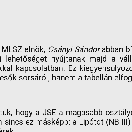
 MLSZ elnök,
Csányi Sándor
abban bí
 lehetőséget nyújtanak majd a vál
kkal kapcsolatban. Ez kiegyensúlyozo
esők sorsáról, hanem a tabellán elfogl
uk, hogy a JSE a magasabb osztályo
 sincs ez másképp: a Lipótot (NB III) 
érek.