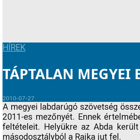
HÍREK
TÁPTALAN MEGYEI 
2010-07-27
A megyei labdarúgó szövetség össze
2011-es mezőnyét. Ennek értelmében 
feltételeit. Helyükre az Abda kerü
másodosztályból a Rajka jut fel.