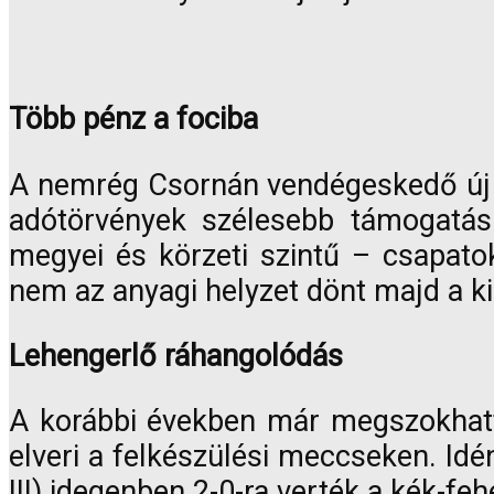
Több pénz a fociba
A nemrég Csornán vendégeskedő új
adótörvények szélesebb támogatási
megyei és körzeti szintű – csapato
nem az anyagi helyzet dönt majd a ki
Lehengerlő ráhangolódás
A korábbi években már megszokhatt
elveri a felkészülési meccseken. Idén
III) idegenben 2-0-ra verték a kék-feh