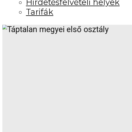
Hirdetésfelvételi helyek
Tarifák