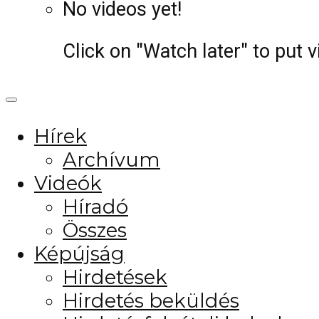
No videos yet!
Click on "Watch later" to put 
Hírek
Archívum
Videók
Híradó
Összes
Képújság
Hirdetések
Hirdetés beküldés