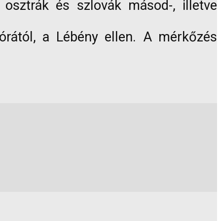
 osztrák és szlovák másod-, illetve
 órától, a Lébény ellen. A mérkőzés