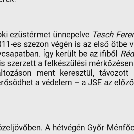
noki ezüstérmet ünnepelve
Tesch Fere
011-es szezon végén is az első ötbe vá
ycsapatban. Így került be az ifiből
Réd
 is szerzett a felkészülési mérkőzésen
áltozáson ment keresztül, távozott
 erősödhet a védelem – a JSE az előz
a közeljövőben. A hétvégén Győr-Ménf