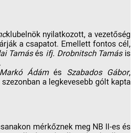
nc
klubelnök nyilatkozott, a vezetőség
rják a csapatot. Emellett fontos cél,
ai Tamás
és
ifj. Drobnitsch Tamás
is
.
Markó Ádám
és
Szabados Gábor
,
ő szezonban a legkevesebb gólt kapta
őcsanakon mérkőznek meg NB II-es és