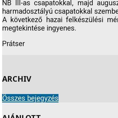
NB III-as csapatokkal, majd augusz
harmadosztályú csapatokkal szemben
A következő hazai felkészülési mér
megtekintése ingyenes.
Prátser
ARCHIV
Összes bejegyzés
AJÁNLOTT