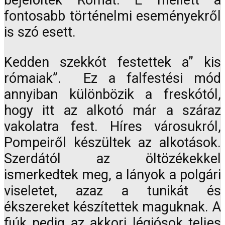
bejelölték Rómát. E mellett a
fontosabb történelmi eseményekről
is szó esett.
Kedden szekkót festettek a” kis
rómaiak”. Ez a falfestési mód
annyiban különbözik a freskótól,
hogy itt az alkotó már a száraz
vakolatra fest. Híres városukról,
Pompeiről készültek az alkotások.
Szerdától az öltözékekkel
ismerkedtek meg, a lányok a polgári
viseletet, azaz a tunikát és
ékszereket készítettek maguknak. A
fiúk pedig az akkori légiósok teljes