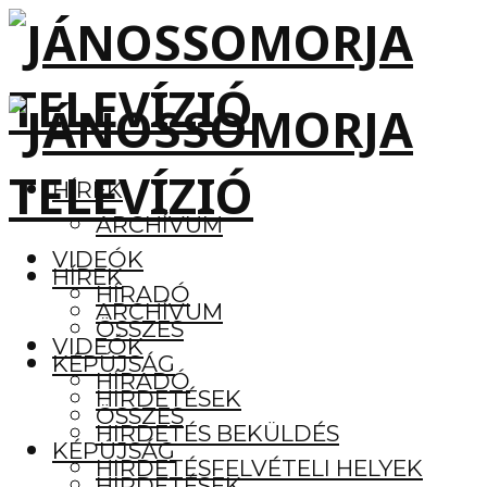
HÍREK
ARCHÍVUM
VIDEÓK
HÍREK
HÍRADÓ
ARCHÍVUM
ÖSSZES
VIDEÓK
KÉPÚJSÁG
HÍRADÓ
HIRDETÉSEK
ÖSSZES
HIRDETÉS BEKÜLDÉS
KÉPÚJSÁG
HIRDETÉSFELVÉTELI HELYEK
HIRDETÉSEK