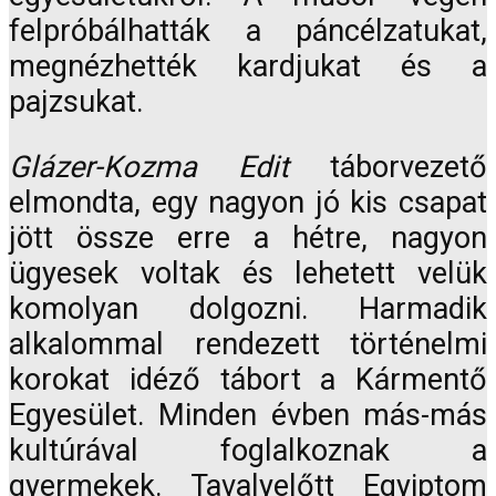
felpróbálhatták a páncélzatukat,
megnézhették kardjukat és a
pajzsukat.
Glázer-Kozma Edit
táborvezető
elmondta, egy nagyon jó kis csapat
jött össze erre a hétre, nagyon
ügyesek voltak és lehetett velük
komolyan dolgozni. Harmadik
alkalommal rendezett történelmi
korokat idéző tábort a Kármentő
Egyesület. Minden évben más-más
kultúrával foglalkoznak a
gyermekek. Tavalyelőtt Egyiptom