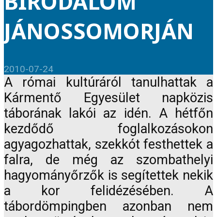
BIRODALOM
JÁNOSSOMORJÁN
2010-07-24
A római kultúráról tanulhattak a
Kármentő Egyesület napközis
táborának lakói az idén. A hétfőn
kezdődő foglalkozásokon
agyagozhattak, szekkót festhettek a
falra, de még az szombathelyi
hagyományőrzők is segítettek nekik
a kor felidézésében. A
tábordömpingben azonban nem