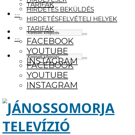
TARIFÁK
HIRDETÉS BEKÜLDÉS
···
HIRDETÉSFELVÉTELI HELYEK
TARIFÁK
···
FACEBOOK
YOUTUBE
INSTAGRAM
FACEBOOK
YOUTUBE
INSTAGRAM