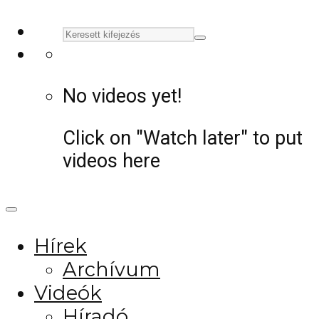
No videos yet!
Click on "Watch later" to put
videos here
Hírek
Archívum
Videók
Híradó