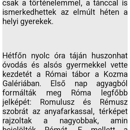
csak a történelemmel, a tánccal is
ismerkedhettek az elmúlt héten a
helyi gyerekek.
Hétfőn nyolc óra táján huszonhat
óvodás és alsós gyermekkel vette
kezdetét a Római tábor a Kozma
Galériában. Első nap agyagból
formálták meg Róma legfőbb
jelképét: Romulusz és Rémusz
szobrát az anyafarkassal, térképet
rajzoltak a nagyobbak, amin