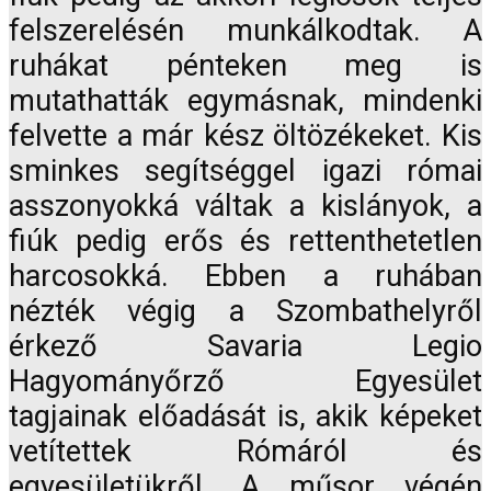
felszerelésén munkálkodtak. A
ruhákat pénteken meg is
mutathatták egymásnak, mindenki
felvette a már kész öltözékeket. Kis
sminkes segítséggel igazi római
asszonyokká váltak a kislányok, a
fiúk pedig erős és rettenthetetlen
harcosokká. Ebben a ruhában
nézték végig a Szombathelyről
érkező Savaria Legio
Hagyományőrző Egyesület
tagjainak előadását is, akik képeket
vetítettek Rómáról és
egyesületükről. A műsor végén