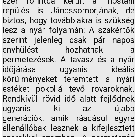
ezer forintba került a mostani
repülés is Jánossomorjának, de
biztos, hogy továbbiakra is szükség
lesz a nyár folyamán: A szakértők
szerint jelenleg csak pár napos
enyhülést hozhatnak a
permetezések. A tavasz és a nyár
időjárása ugyanis ideális
körülményeket teremtett a nyári
estéket pokollá tevő rovaroknak.
Rendkívül rövid idő alatt fejlődnek
ugyanis ki az újabb
generációk, amik ráadásul egyre
ellenállóbak lesznek a kifejlesztett