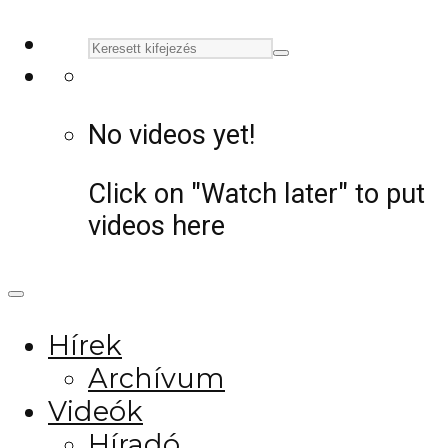
No videos yet!
Click on "Watch later" to put
videos here
Hírek
Archívum
Videók
Híradó