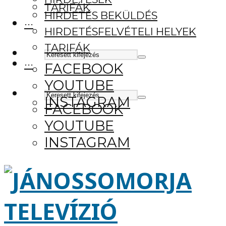
TARIFÁK
HIRDETÉS BEKÜLDÉS
···
HIRDETÉSFELVÉTELI HELYEK
TARIFÁK
···
FACEBOOK
YOUTUBE
INSTAGRAM
FACEBOOK
YOUTUBE
INSTAGRAM