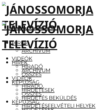
HÍREK
ARCHÍVUM
VIDEÓK
HÍREK
HÍRADÓ
ARCHÍVUM
ÖSSZES
VIDEÓK
KÉPÚJSÁG
HÍRADÓ
HIRDETÉSEK
ÖSSZES
HIRDETÉS BEKÜLDÉS
KÉPÚJSÁG
HIRDETÉSFELVÉTELI HELYEK
HIRDETÉSEK