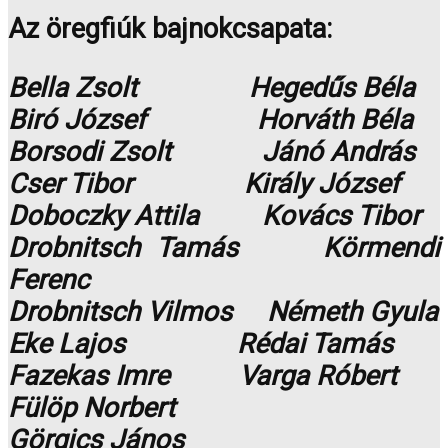
Az öregfiúk bajnokcsapata:
Bella Zsolt Hegedűs Béla
Biró József Horváth Béla
Borsodi Zsolt Jánó András
Cser Tibor Király József
Doboczky Attila Kovács Tibor
Drobnitsch Tamás Körmendi
Ferenc
Drobnitsch Vilmos Németh Gyula
Eke Lajos Rédai Tamás
Fazekas Imre Varga Róbert
Fülöp Norbert
Görgics János