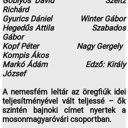
Göblyös Dávid Szeitz
Richárd
Gyurics Dániel Winter Gábor
Hegedűs Attila Szabados
Gábor
Kopf Péter Nagy Gergely
Kompis Ákos
Markó Ádám Edző: Király
József
A nemesfém leltár az öregfiúk idei
teljesítményével vált teljessé – ők
szintén bajnoki címet nyertek a
mosonmagyaróvári csoportban.