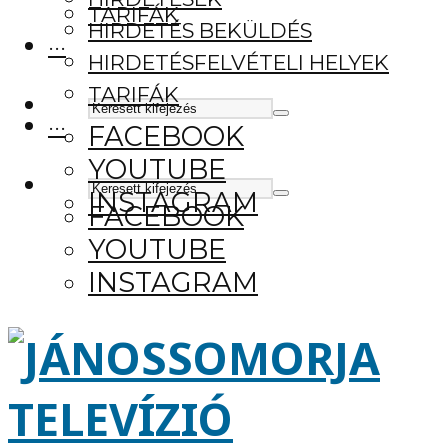
TARIFÁK
HIRDETÉS BEKÜLDÉS
···
HIRDETÉSFELVÉTELI HELYEK
TARIFÁK
···
FACEBOOK
YOUTUBE
INSTAGRAM
FACEBOOK
YOUTUBE
INSTAGRAM