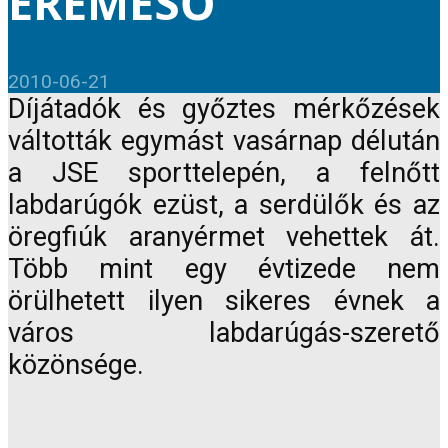
ÉREMESŐ
2010-06-21
Díjátadók és győztes mérkőzések
váltották egymást vasárnap délután
a JSE sporttelepén, a felnőtt
labdarúgók ezüst, a serdülők és az
öregfiúk aranyérmet vehettek át.
Több mint egy évtizede nem
örülhetett ilyen sikeres évnek a
város labdarúgás-szerető
közönsége.