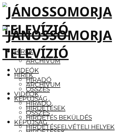
HÍREK
ARCHÍVUM
VIDEÓK
HÍREK
HÍRADÓ
ARCHÍVUM
ÖSSZES
VIDEÓK
KÉPÚJSÁG
HÍRADÓ
HIRDETÉSEK
ÖSSZES
HIRDETÉS BEKÜLDÉS
KÉPÚJSÁG
HIRDETÉSFELVÉTELI HELYEK
HIRDETÉSEK