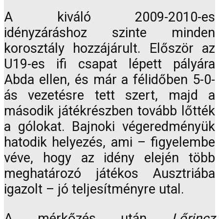
A kiváló 2009-2010-es
idényzáráshoz szinte minden
korosztály hozzájárult. Először az
U19-es ifi csapat lépett pályára
Abda ellen, és már a félidőben 5-0-
ás vezetésre tett szert, majd a
második játékrészben tovább lőtték
a gólokat. Bajnoki végeredményük
hatodik helyezés, ami – figyelembe
véve, hogy az idény elején több
meghatározó játékos Ausztriába
igazolt – jó teljesítményre utal.
A mérkőzés után
Lőrincz