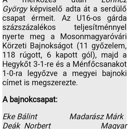
György
képviselő adta át a serdülő
csapat érmeit. Az U16-os gárda
százszázalékos teljesítménnyel
nyerte meg a Mosonmagyaróvári
Körzeti Bajnokságot (11 győzelem,
118 rúgott, 6 kapott gól), majd a
Hegykőt 3-1-re és a Ménfőcsanakot
1-0-ra legyőzve a megyei bajnoki
címet is megszerezte.
A bajnokcsapat:
Eke Bálint Madarász Márk
Deák Norbert Magyar