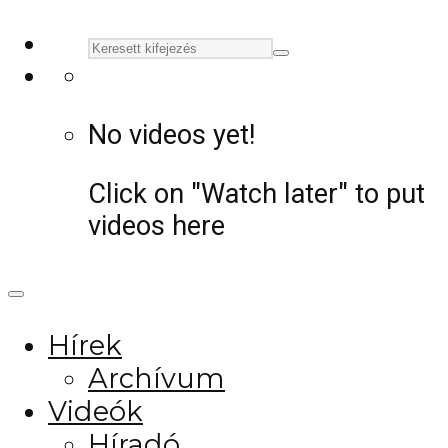
No videos yet!
Click on "Watch later" to put
videos here
Hírek
Archívum
Videók
Híradó