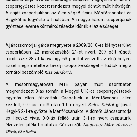
csoportgyőztes között rendezett megyei döntőt múlt hétvégén.
A saját csoportjukban az élen végző fiaink Ménfőcsanakot és
Hegykőt is legyőzte a fináléban. A megye három csoportjának
győztesei évente körmérkőzésekkel döntik el az elsőséget.
A jánossomorjai gárda megnyerte a 2009/2010-es idényt területi
csoportjában. 22 mérkőzéséből 21-et nyert, 207 gólt rúgott,
mindössze 28-at kapva, így 63 ponttal végzett az első helyen.
Ezzel megismételte a tavalyi csoport-elsőséget – tudtuk meg a
tornáról beszámoló
Kiss Sándortól
.
A mosonmagyaróvári MTE pályán múlt szombaton
megrendezett 3-as tornán a Megyei U16-os csoportgyőztesek
egymás ellen játszottak. Csapatunk a Ménfőcsanak ellen
kezdett, 0-0 ás félidő után 1-0-ra nyert
Szűcs Kristóf
góljával.
Hegykő 2-1-re győzte le Ménfőcsanakot. A döntőt Jánossomorja
és Hegykő vívta. 0-0-ás félidő után 3-1-re nyert csapatunk,
élvezetes játékot mutatva. Gólszerzők:
Madarász Márk, Herczeg
Olivér, Eke Bálint.