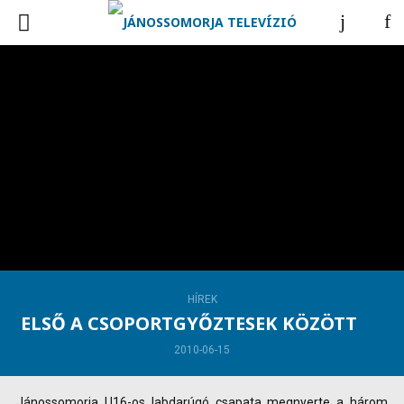
HÍREK
ELSŐ A CSOPORTGYŐZTESEK KÖZÖTT
2010-06-15
Jánossomorja U16-os labdarúgó csapata megnyerte a három