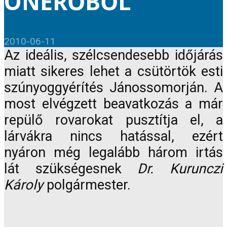
ÖNERŐBŐL
2010-06-11
Az ideális, szélcsendesebb időjárás
miatt sikeres lehet a csütörtök esti
szúnyoggyérítés Jánossomorján. A
most elvégzett beavatkozás a már
repülő rovarokat pusztítja el, a
lárvákra nincs hatással, ezért
nyáron még legalább három irtás
lát szükségesnek
Dr. Kurunczi
Károly
polgármester.