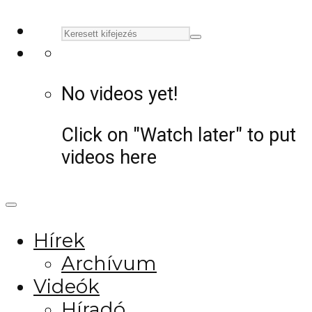
No videos yet!
Click on "Watch later" to put
videos here
Hírek
Archívum
Videók
Híradó