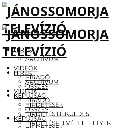
HÍREK
ARCHÍVUM
VIDEÓK
HÍREK
HÍRADÓ
ARCHÍVUM
ÖSSZES
VIDEÓK
KÉPÚJSÁG
HÍRADÓ
HIRDETÉSEK
ÖSSZES
HIRDETÉS BEKÜLDÉS
KÉPÚJSÁG
HIRDETÉSFELVÉTELI HELYEK
HIRDETÉSEK