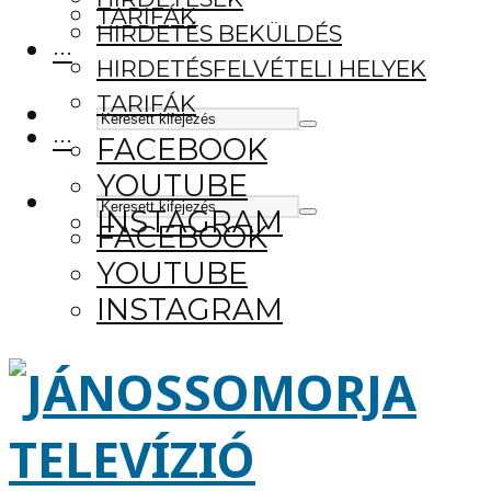
TARIFÁK
HIRDETÉS BEKÜLDÉS
···
HIRDETÉSFELVÉTELI HELYEK
TARIFÁK
···
FACEBOOK
YOUTUBE
INSTAGRAM
FACEBOOK
YOUTUBE
INSTAGRAM