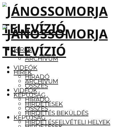
HÍREK
ARCHÍVUM
VIDEÓK
HÍREK
HÍRADÓ
ARCHÍVUM
ÖSSZES
VIDEÓK
KÉPÚJSÁG
HÍRADÓ
HIRDETÉSEK
ÖSSZES
HIRDETÉS BEKÜLDÉS
KÉPÚJSÁG
HIRDETÉSFELVÉTELI HELYEK
HIRDETÉSEK