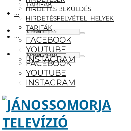
TARIFÁK
HIRDETÉS BEKÜLDÉS
···
HIRDETÉSFELVÉTELI HELYEK
TARIFÁK
···
FACEBOOK
YOUTUBE
INSTAGRAM
FACEBOOK
YOUTUBE
INSTAGRAM