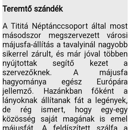
Teremtő szándék
A Tititá Néptánccsoport által most
másodszor megszervezett városi
májusfa-állítás a tavalyinál nagyobb
sikerrel zárult, és már jóval többen
nyújtottak segítő kezet a
szervezőknek. A májusfa
hagyománya egész Európára
jellemző. Hazánkban főként a
lányoknak állítanak fát a legények,
de rég ismert, hogy egy-egy
közösség saját magának is emel
májusfát. A feldíszített szálfa a