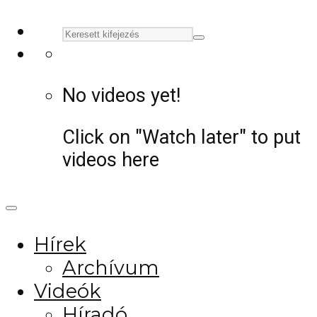
No videos yet!
Click on "Watch later" to put
videos here
Hírek
Archívum
Videók
Híradó