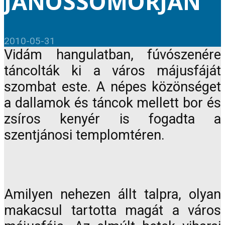
JÁNOSSOMORJÁN
2010-05-31
Vidám hangulatban, fúvószenére
táncolták ki a város májusfáját
szombat este. A népes közönséget
a dallamok és táncok mellett bor és
zsíros kenyér is fogadta a
szentjánosi templomtéren.
Amilyen nehezen állt talpra, olyan
makacsul tartotta magát a város