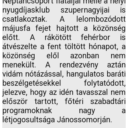
Néptáncsoport fiataljai mellé a helyi
nyugdíjasklub szupernagyijai is
csatlakoztak. A lelombozódott
májusfa fejet hajtott a közönség
előtt. A rákötött fehérbor is
átvészelte a fent töltött hónapot, a
közönség elől azonban nem
menekült. A rendezvény aztán
vidám nótázással, hangulatos baráti
beszélgetésekkel folytatódott,
jelezve, hogy az idén tavasszal nem
először tartott, főtéri szabadtári
programoknak nagy a
létjogosultsága Jánossomorján.