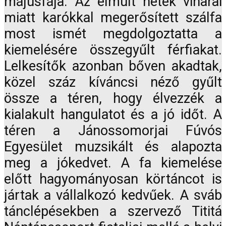
májusfája. Az elmúlt hetek viharai
miatt karókkal megerősített szálfa
most ismét megdolgoztatta a
kiemelésére összegyűlt férfiakat.
Lelkesítők azonban bőven akadtak,
közel száz kíváncsi néző gyűlt
össze a téren, hogy élvezzék a
kialakult hangulatot és a jó időt. A
téren a Jánossomorjai Fúvós
Egyesület muzsikált és alapozta
meg a jókedvet. A fa kiemelése
előtt hagyományosan körtáncot is
jártak a vállalkozó kedvűek. A sváb
tánclépésekben a szervező Tititá