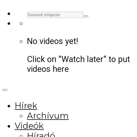
No videos yet!
Click on "Watch later" to put
videos here
Hírek
Archívum
Videók
Híradó