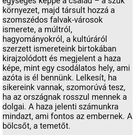
egységes képpé a család – a szűk
környezet, majd társult hozzá a
szomszédos falvak-városok
ismerete, a múltról,
hagyományokról, a kultúráról
szerzett ismereteink birtokában
kirajzolódott és megjelent a haza
képe, mint egy csodálatos hely, ami
azóta is él bennünk. Lelkesít, ha
sikereink vannak, szomorúvá tesz,
ha az országnak rosszul mennek a
dolgai. A haza jelenti számunkra
mindazt, ami fontos az embernek. A
bölcsőt, a temetőt.