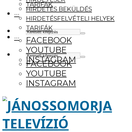
TARIFÁK
HIRDETÉS BEKÜLDÉS
···
HIRDETÉSFELVÉTELI HELYEK
TARIFÁK
···
FACEBOOK
YOUTUBE
INSTAGRAM
FACEBOOK
YOUTUBE
INSTAGRAM