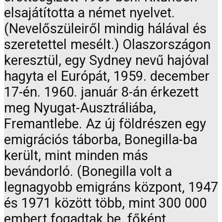
elsajátította a német nyelvet.
(Nevelőszüleiről mindig hálával és
szeretettel mesélt.) Olaszországon
keresztül, egy Sydney nevű hajóval
hagyta el Európát, 1959. december
17-én. 1960. január 8-án érkezett
meg Nyugat-Ausztráliába,
Fremantlebe. Az új földrészen egy
emigrációs táborba, Bonegilla-ba
került, mint minden más
bevándorló. (Bonegilla volt a
legnagyobb emigráns központ, 1947
és 1971 között több, mint 300 000
embert fogadtak be, főként