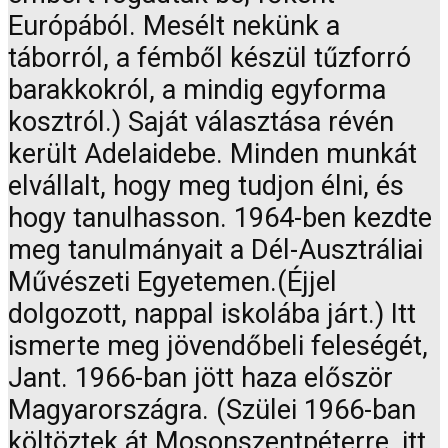
Európából. Mesélt nekünk a
táborról, a fémből készül tűzforró
barakkokról, a mindig egyforma
kosztról.) Saját választása révén
került Adelaidebe. Minden munkát
elvállalt, hogy meg tudjon élni, és
hogy tanulhasson. 1964-ben kezdte
meg tanulmányait a Dél-Ausztráliai
Művészeti Egyetemen.(Éjjel
dolgozott, nappal iskolába járt.) Itt
ismerte meg jövendőbeli feleségét,
Jant. 1966-ban jött haza először
Magyarországra. (Szülei 1966-ban
költöztek át Mosonszentpéterre, itt