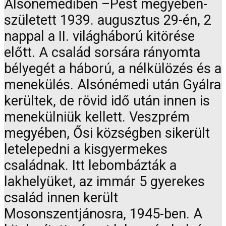
Alsónémediben –Pest megyében-
született 1939. augusztus 29-én, 2
nappal a II. világháború kitörése
előtt. A család sorsára rányomta
bélyegét a háború, a nélkülözés és a
menekülés. Alsónémedi után Gyálra
kerültek, de rövid idő után innen is
menekülniük kellett. Veszprém
megyében, Ősi községben sikerült
letelepedni a kisgyermekes
családnak. Itt lebombázták a
lakhelyüket, az immár 5 gyerekes
család innen került
Mosonszentjánosra, 1945-ben. A