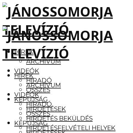
HÍREK
ARCHÍVUM
VIDEÓK
HÍREK
HÍRADÓ
ARCHÍVUM
ÖSSZES
VIDEÓK
KÉPÚJSÁG
HÍRADÓ
HIRDETÉSEK
ÖSSZES
HIRDETÉS BEKÜLDÉS
KÉPÚJSÁG
HIRDETÉSFELVÉTELI HELYEK
HIRDETÉSEK