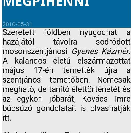
MEGPIHENNI
2010-05-31
Szeretett földben nyugodhat a
hazájától távolra sodródott
mosonszentjánosi
Gyenes Kázmér
.
A kalandos életű elszármazottat
május 17-én temették újra a
szentjánosi temetőben. Nemcsak
megható, de tanító élettörténetét és
az egykori jóbarát, Kovács Imre
búcsúzó gondolatait is olvashatják
itt.