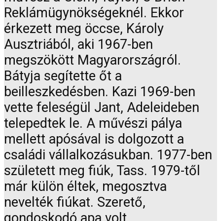
Reklámügynökségeknél. Ekkor
érkezett meg öccse, Károly
Ausztriából, aki 1967-ben
megszökött Magyarországról.
Bátyja segítette őt a
beilleszkedésben. Kazi 1969-ben
vette feleségül Jant, Adeleideben
telepedtek le. A művészi pálya
mellett apósával is dolgozott a
családi vállalkozásukban. 1977-ben
született meg fiúk, Tass. 1979-től
már külön éltek, megosztva
nevelték fiúkat. Szerető,
gondoskodó apa volt.