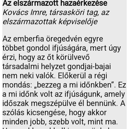
Az elszármazott hazaérkezése
Kovács Imre, társasköri tag, az
elszármazottak képviselője
Az emberfia öregedvén egyre
többet gondol ifjúságára, mert úgy
érzi, hogy az őt körülvevő
társadalmi helyzet gondjai-bajai
nem neki valók. Előkerül a régi
mondás: „bezzeg a mi időnkben”. Ez
a mi időnk volt az ifjúságunk, amely
időszak megszépülve él bennünk. A
szólás kicsengése, hogy akkor
minden jobb, szebb volt, mint ma.