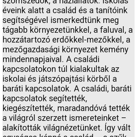
szomszédok, a háziállatok. Iskolás
éveink alatt a család és a tanítóink
segítségével ismerkedtünk meg
tágabb környezetünkkel, a faluval, a
hozzátartozó erdőkkel-mezőkkel, a
mezőgazdasági környezet kemény
mindennapjaival. A családi
kapcsolatokon túl kialakultak az
iskolai és játszópajtási körből a
baráti kapcsolatok. A családi, baráti
kapcsolatok segítették,
kiegészítették, maradandóvá tették
a világról szerzett ismereteinket –
alakították világnézetünket. Így vált