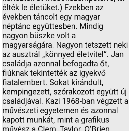
élték le életüket.) Ezekben az
években táncolt egy magyar
néptánc együttesben. Mindig
nagyon büszke volt a
magyarságára. Nagyon tetszett neki
az ausztrál „könnyed életvitel”. Jan
családja azonnal befogadta őt,
fiúknak tekintették az igyekvő
fiatalembert. Sokat kirándult,
kempingezett, szórakozott együtt új
családjával. Kazi 1968-ban végzett a
művészeti egyetemen és azonnal
kapott munkát, mint a grafikus
művész a Clem, Taylor, O’Brien