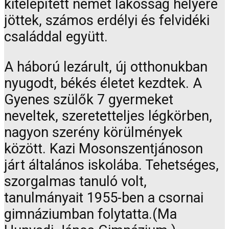
kitelepített német lakosság helyére
jöttek, számos erdélyi és felvidéki
családdal együtt.
A háború lezárult, új otthonukban
nyugodt, békés életet kezdtek. A
Gyenes szülők 7 gyermeket
neveltek, szeretetteljes légkörben,
nagyon szerény körülmények
között. Kazi Mosonszentjánoson
járt általános iskolába. Tehetséges,
szorgalmas tanuló volt,
tanulmányait 1955-ben a csornai
gimnáziumban folytatta.(Ma