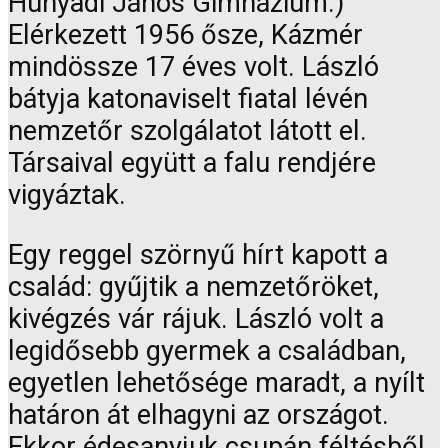
Hunyadi János Gimnázium.)
Elérkezett 1956 ősze, Kázmér
mindössze 17 éves volt. László
bátyja katonaviselt fiatal lévén
nemzetőr szolgálatot látott el.
Társaival együtt a falu rendjére
vigyáztak.
Egy reggel szörnyű hírt kapott a
család: gyűjtik a nemzetőröket,
kivégzés vár rájuk. László volt a
legidősebb gyermek a családban,
egyetlen lehetősége maradt, a nyílt
határon át elhagyni az országot.
Ekkor édesanyjuk csupán féltésből