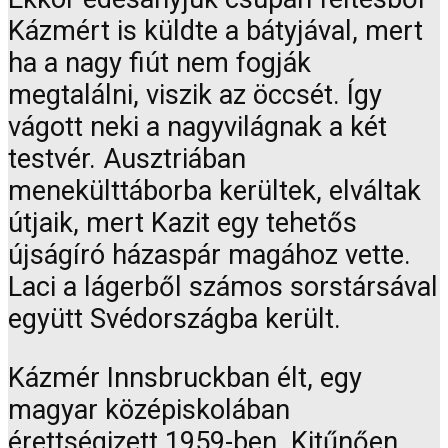
Kázmért is küldte a bátyjával, mert
ha a nagy fiút nem fogják
megtalálni, viszik az öccsét. Így
vágott neki a nagyvilágnak a két
testvér. Ausztriában
menekülttáborba kerültek, elváltak
útjaik, mert Kazit egy tehetős
újságíró házaspár magához vette.
Laci a lágerből számos sorstársával
együtt Svédországba került.
Kázmér Innsbruckban élt, egy
magyar középiskolában
érettségizett 1959-ben. Kitűnően