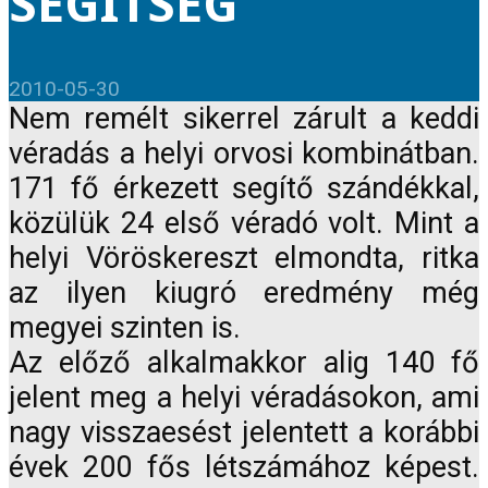
SEGÍTSÉG
2010-05-30
Nem remélt sikerrel zárult a keddi
véradás a helyi orvosi kombinátban.
171 fő érkezett segítő szándékkal,
közülük 24 első véradó volt. Mint a
helyi Vöröskereszt elmondta, ritka
az ilyen kiugró eredmény még
megyei szinten is.
Az előző alkalmakkor alig 140 fő
jelent meg a helyi véradásokon, ami
nagy visszaesést jelentett a korábbi
évek 200 fős létszámához képest.