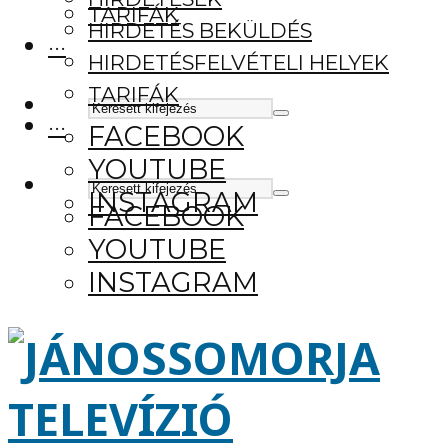
TARIFÁK
HIRDETÉS BEKÜLDÉS
···
HIRDETÉSFELVÉTELI HELYEK
TARIFÁK
···
FACEBOOK
YOUTUBE
INSTAGRAM
FACEBOOK
YOUTUBE
INSTAGRAM