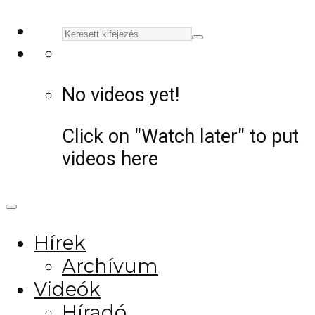
No videos yet!
Click on "Watch later" to put
videos here
Hírek
Archívum
Videók
Híradó