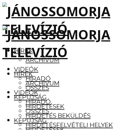
HÍREK
ARCHÍVUM
VIDEÓK
HÍREK
HÍRADÓ
ARCHÍVUM
ÖSSZES
VIDEÓK
KÉPÚJSÁG
HÍRADÓ
HIRDETÉSEK
ÖSSZES
HIRDETÉS BEKÜLDÉS
KÉPÚJSÁG
HIRDETÉSFELVÉTELI HELYEK
HIRDETÉSEK