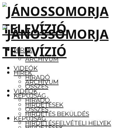
HÍREK
ARCHÍVUM
VIDEÓK
HÍREK
HÍRADÓ
ARCHÍVUM
ÖSSZES
VIDEÓK
KÉPÚJSÁG
HÍRADÓ
HIRDETÉSEK
ÖSSZES
HIRDETÉS BEKÜLDÉS
KÉPÚJSÁG
HIRDETÉSFELVÉTELI HELYEK
HIRDETÉSEK