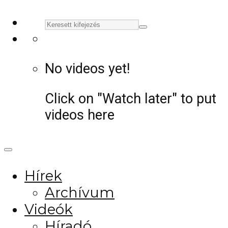
No videos yet!
Click on "Watch later" to put
videos here
Hírek
Archívum
Videók
Híradó