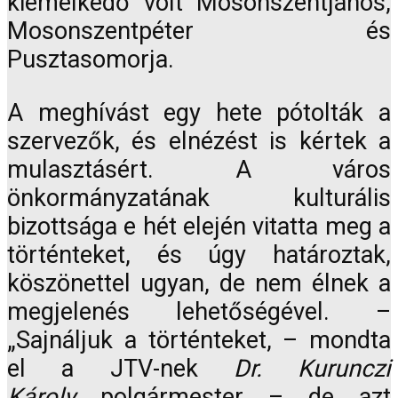
kiemelkedő volt Mosonszentjános,
Mosonszentpéter és
Pusztasomorja.
A meghívást egy hete pótolták a
szervezők, és elnézést is kértek a
mulasztásért. A város
önkormányzatának kulturális
bizottsága e hét elején vitatta meg a
történteket, és úgy határoztak,
köszönettel ugyan, de nem élnek a
megjelenés lehetőségével. –
„Sajnáljuk a történteket, – mondta
el a JTV-nek
Dr. Kurunczi
Károly
polgármester – de azt