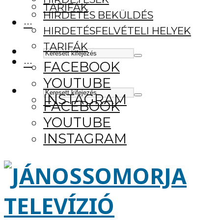
TARIFÁK
HIRDETÉS BEKÜLDÉS
···
HIRDETÉSFELVÉTELI HELYEK
TARIFÁK
···
FACEBOOK
YOUTUBE
INSTAGRAM
FACEBOOK
YOUTUBE
INSTAGRAM