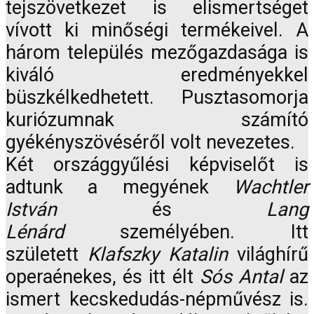
tejszövetkezet is elismertséget
vívott ki minőségi termékeivel. A
három település mezőgazdasága is
kiváló eredményekkel
büszkélkedhetett. Pusztasomorja
kuriózumnak számító
gyékényszövéséről volt nevezetes.
Két országgyűlési képviselőt is
adtunk a megyének
Wachtler
István
és
Lang
Lénárd
személyében. Itt
született
Klafszky Katalin
világhírű
operaénekes, és itt élt
Sós Antal
az
ismert kecskedudás-népművész is.