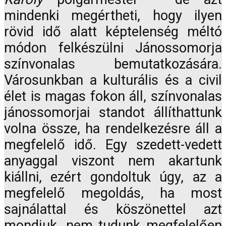
mindenki megértheti, hogy ilyen
rövid idő alatt képtelenség méltó
módon felkészülni Jánossomorja
színvonalas bemutatkozására.
Városunkban a kulturális és a civil
élet is magas fokon áll, színvonalas
jánossomorjai standot állíthattunk
volna össze, ha rendelkezésre áll a
megfelelő idő. Egy szedett-vedett
anyaggal viszont nem akartunk
kiállni, ezért gondoltuk úgy, az a
megfelelő megoldás, ha most
sajnálattal és köszönettel azt
mondjuk, nem tudunk megfelelően