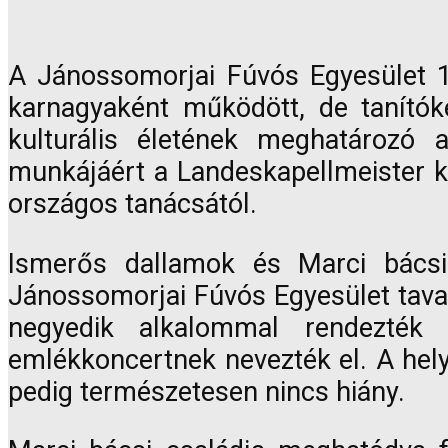
A Jánossomorjai Fúvós Egyesület 19
karnagyaként működött, de tanítók
kulturális életének meghatározó a
munkájáért a Landeskapellmeister k
országos tanácsától.
Ismerős dallamok és Marci bácsi
Jánossomorjai Fúvós Egyesület tavaly
negyedik alkalommal rendezték
emlékkoncertnek nevezték el. A hely
pedig természetesen nincs hiány.