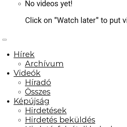
No videos yet!
Click on "Watch later" to put 
Hírek
Archívum
Videók
Híradó
Összes
Képújság
Hirdetések
Hirdetés beküldés