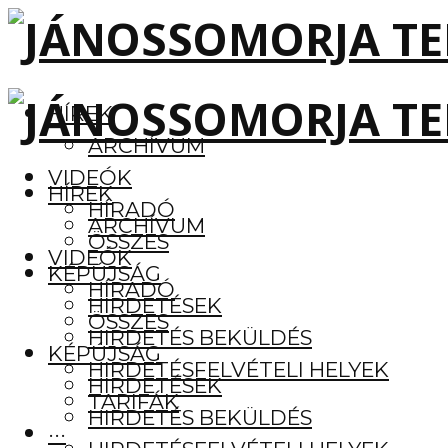
HÍREK
ARCHÍVUM
VIDEÓK
HÍREK
HÍRADÓ
ARCHÍVUM
ÖSSZES
VIDEÓK
KÉPÚJSÁG
HÍRADÓ
HIRDETÉSEK
ÖSSZES
HIRDETÉS BEKÜLDÉS
KÉPÚJSÁG
HIRDETÉSFELVÉTELI HELYEK
HIRDETÉSEK
TARIFÁK
HIRDETÉS BEKÜLDÉS
···