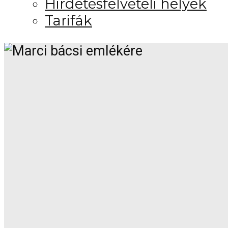
Hirdetésfelvételi helyek
Tarifák