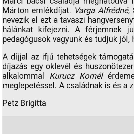
Marci bácsi családja meghatódva 
Márton emlékdíjat.
Varga Alfrédné
,
nevezik el ezt a tavaszi hangversen
hálánkat kifejezni. A férjemnek j
pedagógusok vagyunk és tudjuk jól, 
A díjjal az ifjú tehetségek támogat
díjazás egy oklevél és huszonötezer 
alkalommal
Kurucz Kornél
érdemel
meglepetéssel. A családnak is és a 
Petz Brigitta