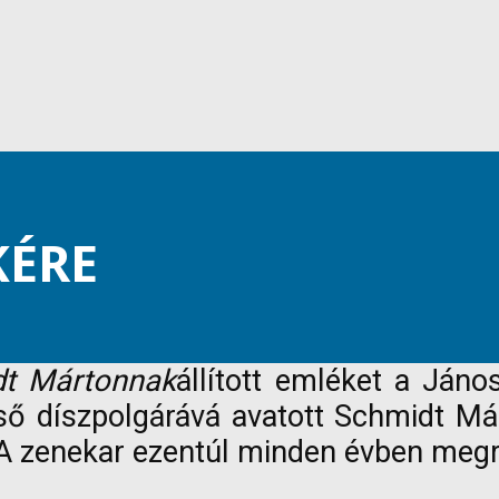
KÉRE
t Mártonnak
állított emléket a Ján
ső díszpolgárává avatott Schmidt Má
. A zenekar ezentúl minden évben meg