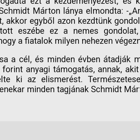
fogadta ezt a kezdeményezést, és k
 Schmidt Márton lánya elmondta: -„
yt, akkor egyből azon kezdtünk gond
utott eszébe ez a nemes gondolat,
hogy a fiatalok milyen nehezen vége
ása a cél, és minden évben átadják m
forint anyagi támogatás, annak, akit
te ki az elismerést. Természetese
zenekar minden tagjának Schmidt Már