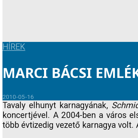
HÍREK
MARCI BÁCSI EMLÉ
2010-05-16
Tavaly elhunyt karnagyának,
Schmid
koncertjével. A 2004-ben a város el
több évtizedig vezető karnagya volt