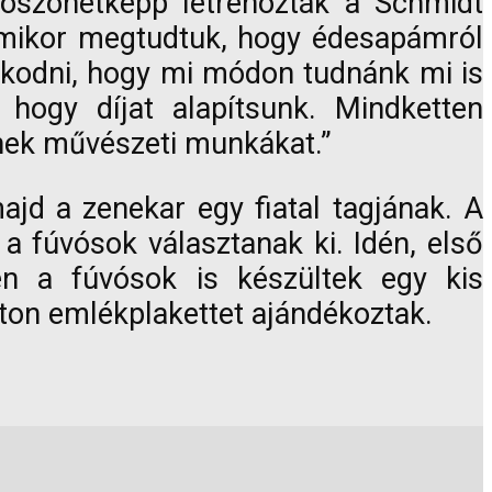
öszönetképp létrehozták a Schmidt
Amikor megtudtuk, hogy édesapámról
olkodni, hogy mi módon tudnánk mi is
 hogy díjat alapítsunk. Mindketten
znek művészeti munkákat.”
ajd a zenekar egy fiatal tagjának. A
 a fúvósok választanak ki. Idén, első
n a fúvósok is készültek egy kis
ton emlékplakettet ajándékoztak.