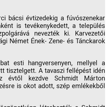
ci bácsi évtizedekig a fúvószenekar
ént is tevékenykedett, a település
zpolgárává nevezték ki. Karvezetői
zági Német Ének- Zene- és Tánckarok
at esti hangversenyen, mellyel a
tisztelgett. A tavaszi fellépést idén
az évtől kezdve Schmidt Márton
zésre is okot adott, szép emlékekből