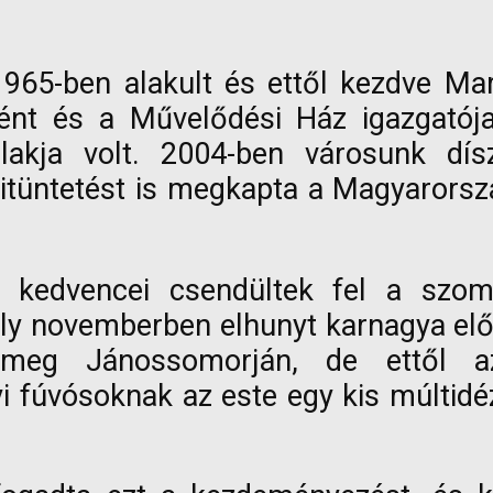
65-ben alakult és ettől kezdve Mar
ént és a Művelődési Ház igazgatójak
lakja volt. 2004-ben városunk dís
itüntetést is megkapta a Magyarors
 kedvencei csendültek fel a szomb
 novemberben elhunyt karnagya előtt 
 meg Jánossomorján, de ettől 
i fúvósoknak az este egy kis múltidé