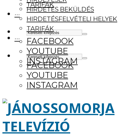
TARIFÁK
HIRDETÉS BEKÜLDÉS
···
HIRDETÉSFELVÉTELI HELYEK
TARIFÁK
···
FACEBOOK
YOUTUBE
INSTAGRAM
FACEBOOK
YOUTUBE
INSTAGRAM