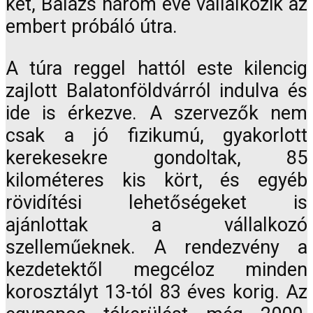
két, Balázs három éve vállalkozik az
embert próbáló útra.
A túra reggel hattól este kilencig
zajlott Balatonföldvárról indulva és
ide is érkezve. A szervezők nem
csak a jó fizikumú, gyakorlott
kerekesekre gondoltak, 85
kilométeres kis kört, és egyéb
rövidítési lehetőségeket is
ajánlottak a vállalkozó
szelleműeknek. A rendezvény a
kezdetektől megcéloz minden
korosztályt 13-tól 83 éves korig. Az