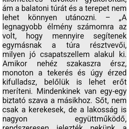
ám a balatoni túrát és a terepet nem
lehet könnyen utánozni. – „A
legnagyobb élmény számomra az
volt, hogy mennyire segítenek
egymásnak a túra résztvevői,
milyen jó csapatszellem alakul ki.
Amikor nehéz szakaszra érsz,
monoton a tekerés és úgy érzed
kifulladsz, belőlük is lehet erőt
meríteni. Mindenkinek van egy-egy
biztató szava a másikhoz. Sőt, nem
csak a kerekesek, de a lakosság is
nagyon együttműködő,
rendszeresen jelezték nekünk a