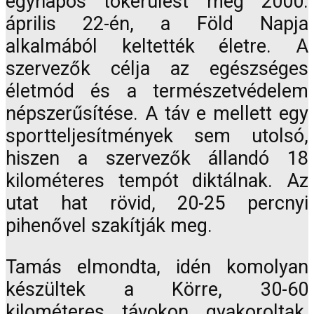
egynapos tókerülést még 2000.
április 22-én, a Föld Napja
alkalmából keltették életre. A
szervezők célja az egészséges
életmód és a természetvédelem
népszerűsítése. A táv e mellett egy
sportteljesítmények sem utolsó,
hiszen a szervezők állandó 18
kilométeres tempót diktálnak. Az
utat hat rövid, 20-25 percnyi
pihenővel szakítják meg.
Tamás elmondta, idén komolyan
készültek a Körre, 30-60
kilométeres távokon gyakoroltak,