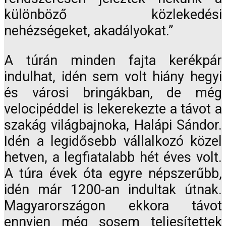
különböző közlekedési
nehézségeket, akadályokat.”
A túrán minden fajta kerékpár
indulhat, idén sem volt hiány hegyi
és városi bringákban, de még
velocipéddel is lekerekezte a távot a
szakág világbajnoka, Halápi Sándor.
Idén a legidősebb vállalkozó közel
hetven, a legfiatalabb hét éves volt.
A túra évek óta egyre népszerűbb,
idén már 1200-an indultak útnak.
Magyarországon ekkora távot
ennyien még sosem teljesítettek