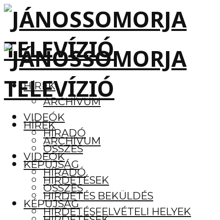
HÍREK
ARCHÍVUM
VIDEÓK
HÍREK
HÍRADÓ
ARCHÍVUM
ÖSSZES
VIDEÓK
KÉPÚJSÁG
HÍRADÓ
HIRDETÉSEK
ÖSSZES
HIRDETÉS BEKÜLDÉS
KÉPÚJSÁG
HIRDETÉSFELVÉTELI HELYEK
HIRDETÉSEK