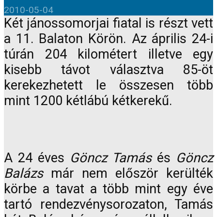
2010-05-04
Két jánossomorjai fiatal is részt vett
a 11. Balaton Körön. Az április 24-i
túrán 204 kilométert illetve egy
kisebb távot választva 85-öt
kerekezhetett le összesen több
mint 1200 kétlábú kétkerekű.
A 24 éves
Göncz Tamás
és
Göncz
Balázs
már nem először kerülték
körbe a tavat a több mint egy éve
tartó rendezvénysorozaton, Tamás