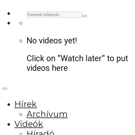
No videos yet!
Click on "Watch later" to put
videos here
Hírek
Archívum
Videók
Híradó