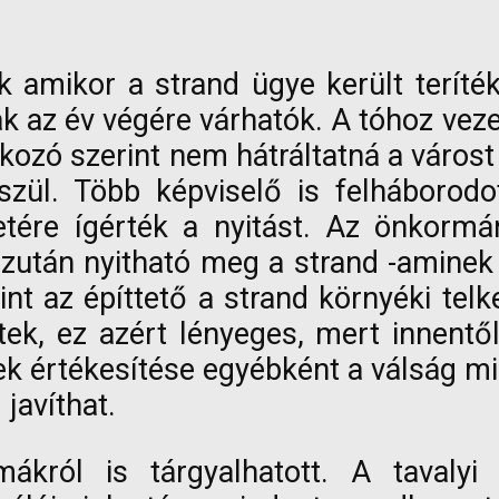
mikor a strand ügye került terítékr
ak az év végére várhatók. A tóhoz ve
lalkozó szerint nem hátráltatná a váro
ül. Több képviselő is felháborodo
etére ígérték a nyitást. Az önkormá
ezután nyitható meg a strand -amine
 az építtető a strand környéki telke
k, ez azért lényeges, mert innentől 
ek értékesítése egyébként a válság mi
javíthat.
ákról is tárgyalhatott. A tavalyi