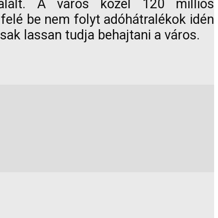
alált. A város közel 120 milliós
 felé be nem folyt adóhátralékok idén
sak lassan tudja behajtani a város.