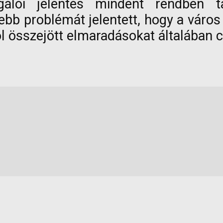
sgálói jelentés mindent rendben t
bb problémát jelentett, hogy a város
ól összejött elmaradásokat általában c