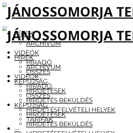
HÍREK
ARCHÍVUM
VIDEÓK
HÍREK
HÍRADÓ
ARCHÍVUM
ÖSSZES
VIDEÓK
KÉPÚJSÁG
HÍRADÓ
HIRDETÉSEK
ÖSSZES
HIRDETÉS BEKÜLDÉS
KÉPÚJSÁG
HIRDETÉSFELVÉTELI HELYEK
HIRDETÉSEK
TARIFÁK
HIRDETÉS BEKÜLDÉS
···