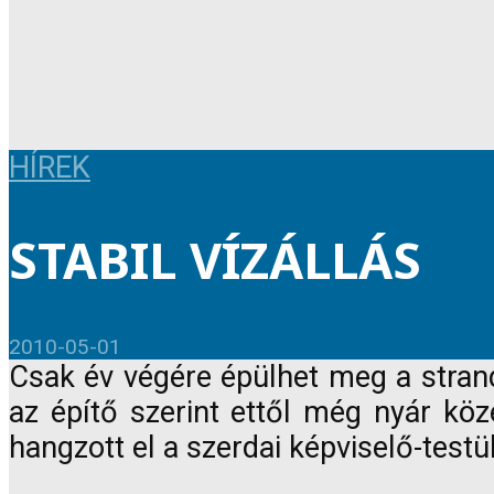
HÍREK
STABIL VÍZÁLLÁS
2010-05-01
Csak év végére épülhet meg a strandh
az építő szerint ettől még nyár kö
hangzott el a szerdai képviselő-testül