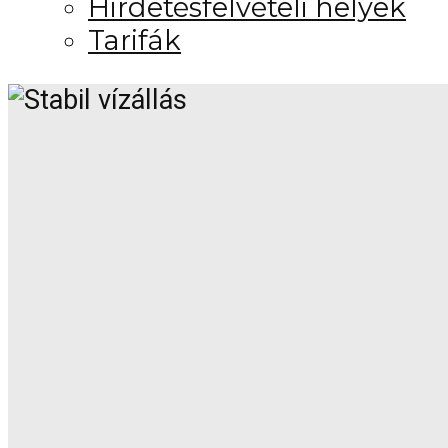
Hirdetésfelvételi helyek
Tarifák