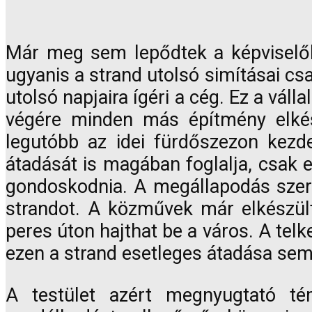
Már meg sem lepődtek a képviselők a
ugyanis a strand utolsó simításai cs
utolsó napjaira ígéri a cég. Ez a vál
végére minden más építmény elkész
legutóbb az idei fürdőszezon kezd
átadását is magában foglalja, csak 
gondoskodnia. A megállapodás szerint
strandot. A közművek már elkészülte
peres úton hajthat be a város. A telk
ezen a strand esetleges átadása sem 
A testület azért megnyugtató tém