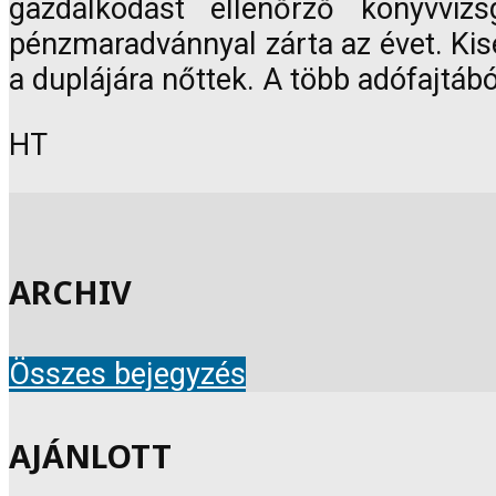
gazdálkodást ellenőrző könyvviz
pénzmaradvánnyal zárta az évet. Kise
a duplájára nőttek. A több adófajtáb
HT
ARCHIV
Összes bejegyzés
AJÁNLOTT