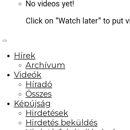
No videos yet!
Click on "Watch later" to put 
Hírek
Archívum
Videók
Híradó
Összes
Képújság
Hirdetések
Hirdetés beküldés