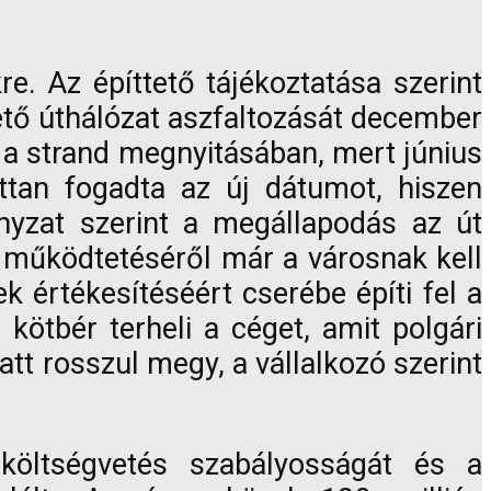
e. Az építtető tájékoztatása szerint
zető úthálózat aszfaltozását december
st a strand megnyitásában, mert június
ttan fogadta az új dátumot, hiszen
nyzat szerint a megállapodás az út
k működtetéséről már a városnak kell
k értékesítéséért cserébe építi fel a
kötbér terheli a céget, amit polgári
att rosszul megy, a vállalkozó szerint
 költségvetés szabályosságát és a