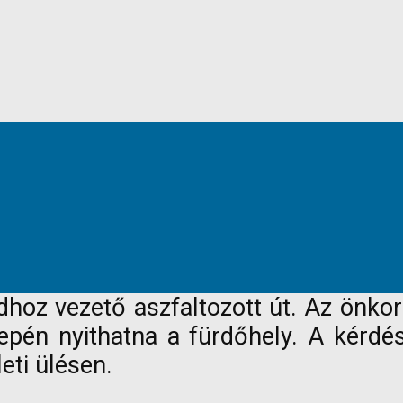
oz vezető aszfaltozott út. Az önkorm
zepén nyithatna a fürdőhely. A kérd
eti ülésen.