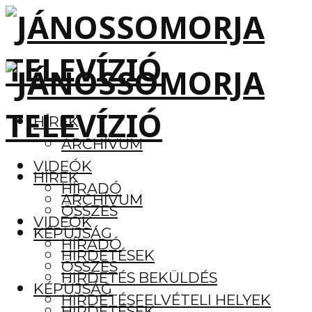
HÍREK
ARCHÍVUM
VIDEÓK
HÍREK
HÍRADÓ
ARCHÍVUM
ÖSSZES
VIDEÓK
KÉPÚJSÁG
HÍRADÓ
HIRDETÉSEK
ÖSSZES
HIRDETÉS BEKÜLDÉS
KÉPÚJSÁG
HIRDETÉSFELVÉTELI HELYEK
HIRDETÉSEK