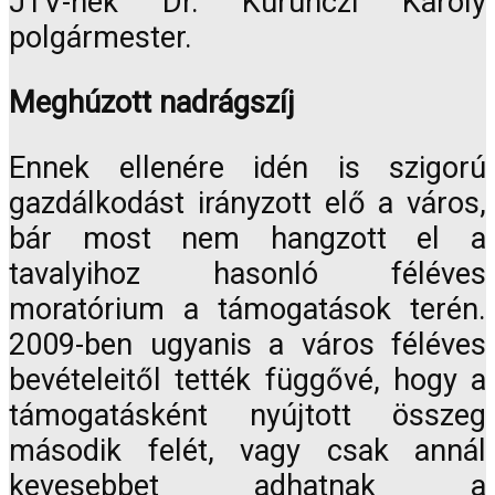
JTV-nek Dr. Kurunczi Károly
polgármester.
Meghúzott nadrágszíj
Ennek ellenére idén is szigorú
gazdálkodást irányzott elő a város,
bár most nem hangzott el a
tavalyihoz hasonló féléves
moratórium a támogatások terén.
2009-ben ugyanis a város féléves
bevételeitől tették függővé, hogy a
támogatásként nyújtott összeg
második felét, vagy csak annál
kevesebbet adhatnak a