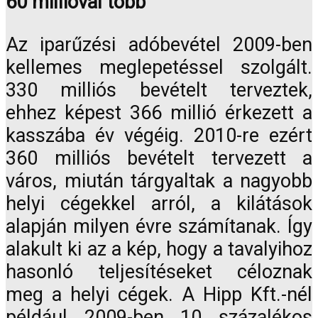
60 millióval több
Az iparűzési adóbevétel 2009-ben
kellemes meglepetéssel szolgált.
330 milliós bevételt terveztek,
ehhez képest 366 millió érkezett a
kasszába év végéig. 2010-re ezért
360 milliós bevételt tervezett a
város, miután tárgyaltak a nagyobb
helyi cégekkel arról, a kilátások
alapján milyen évre számítanak. Így
alakult ki az a kép, hogy a tavalyihoz
hasonló teljesítéseket céloznak
meg a helyi cégek. A Hipp Kft.-nél
például 2009-ben 10 százalékos