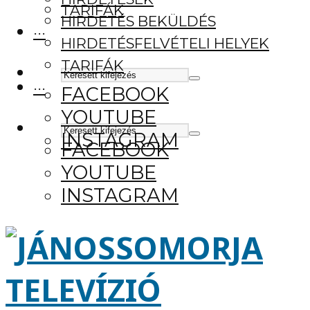
TARIFÁK
HIRDETÉS BEKÜLDÉS
···
HIRDETÉSFELVÉTELI HELYEK
TARIFÁK
···
FACEBOOK
YOUTUBE
INSTAGRAM
FACEBOOK
YOUTUBE
INSTAGRAM