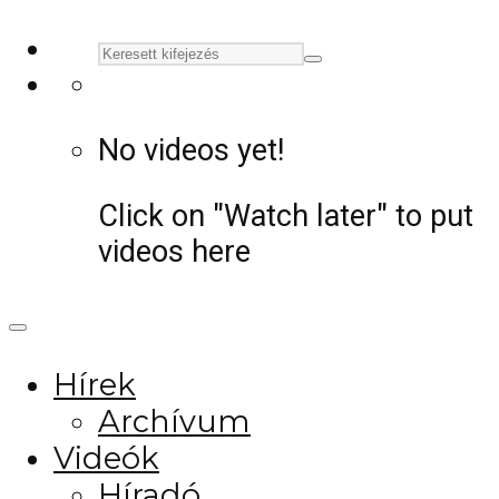
No videos yet!
Click on "Watch later" to put
videos here
Hírek
Archívum
Videók
Híradó