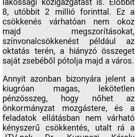
lakossági közigazgatást is. Előbbit
8, utóbbit 2 millió forinttal. Ez a
csökkenés várhatóan nem okoz
majd megszorításokat,
színvonalcsökkenést például az
oktatás terén, a hiányzó összeget
saját zsebéből pótolja majd a város.
Annyit azonban bizonyára jelent a
kiugróan magas, lekötetlen
pénzösszeg, hogy nőhet az
önkormányzat mozgástere, és a
feladatok ellátásban nem várható
kényszerű csökkentés, utalt rá a