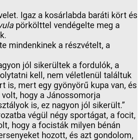
elet. Igaz a kosárlabda baráti kört és
yula
pörkölttel vendégelte meg a
k.
te mindenkinek a részvételt, a
agyon jól sikerültek a fordulók, a
ytatni kell, nem véletlenül találtuk
rt is, mert egy gyönyörű kupa van, és
l volt, hogy a Jánossomorja
ályok is, ez nagyon jól sikerült.”
tba végül négy sportágat, a focit,
olt, hogy a focisták milyen bénán
versenyeket hozott, és azt gondolom,