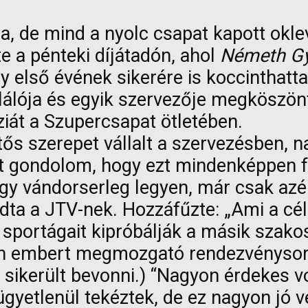
a, de mind a nyolc csapat kapott oklev
e a pénteki díjátadón, ahol
Németh G
y első évének sikerére is koccinthatta
alálója és egyik szervezője megköszön
áziát a Szupercsapat ötletében.
ntős szerepet vállalt a szervezésben, n
zt gondolom, hogy ezt mindenképpen fol
egy vándorserleg legyen, már csak azé
ondta a JTV-nek. Hozzáfűzte: „Ami a cé
portágait kipróbálják a másik szakoszt
 embert megmozgató rendezvénysoroza
t sikerült bevonni.) “Nagyon érdekes v
gyetlenül tekéztek, de ez nagyon jó 