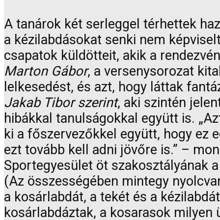
A tanárok két serleggel térhettek haz
a kézilabdásokat senki nem képviselt
csapatok küldötteit, akik a rendezvén
Marton Gábor
, a versenysorozat kit
lelkesedést, és azt, hogy láttak fant
Jakab Tibor szerint
, aki szintén jele
hibákkal tanulságokkal együtt is. „A
ki a főszervezőkkel együtt, hogy ez 
ezt tovább kell adni jövőre is.” – m
Sportegyesület öt szakosztályának a s
(Az összességében mintegy nyolcvan
a kosárlabdát, a tekét és a kézilabdá
kosárlabdáztak, a kosarasok milyen ü