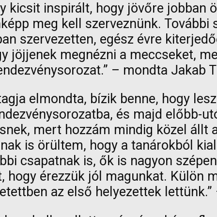
 kicsit inspirált, hogy jövőre jobban
épp meg kell szerveznünk. További sp
an szervezetten, egész évre kiterjedőe
ogy jöjjenek megnézni a meccseket, me
endezvénysorozat.” – mondta Jakab Ti
tagja elmondta, bízik benne, hogy lesz
endezvénysorozatba, és majd előbb-ut
ek, mert hozzám mindig közel állt a
ak is örültem, hogy a tanárokból kiala
bi csapatnak is, ők is nagyon szépen
zólt, hogy érezzük jól magunkat. Külö
etettben az első helyezettek lettünk.” 