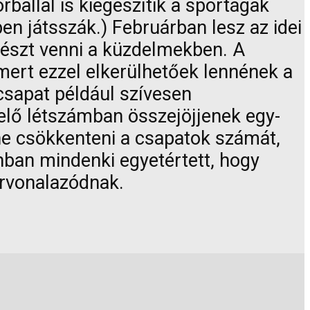
rballal is kiegészítik a sportágak
en játsszák.) Februárban lesz az idei
részt venni a küzdelmekben. A
 mert ezzel elkerülhetőek lennének a
csapat például szívesen
elő létszámban összejöjjenek egy-
ene csökkenteni a csapatok számát,
nban mindenki egyetértett, hogy
örvonalazódnak.