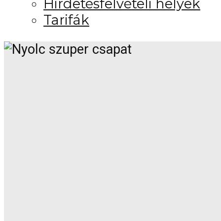
Hirdetésfelvételi helyek
Tarifák