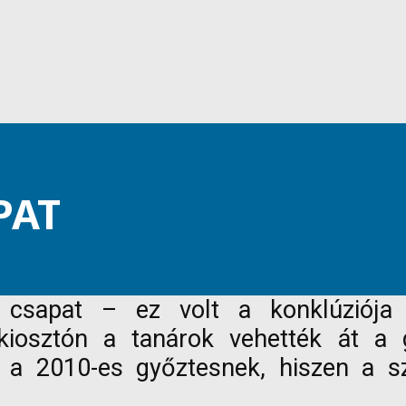
PAT
 csapat – ez volt a konklúziója
jkiosztón a tanárok vehették át a
 a 2010-es győztesnek, hiszen a sz