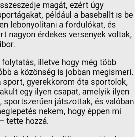
 összeszedje magát, ezért úgy
ortágakat, például a baseballt is be
n lebonyolítani a fordulókat, és
rt nagyon érdekes versenyek voltak,
bor.
 folytatás, illetve hogy még több
óbb a közönség is jobban megismeri.
 sport, gyerekkorom óta sportolok,
kult egy ilyen csapat, amelyik ilyen
, sportszerűen játszottak, és valóban
n meglepetés nekem, hogy éppen mi
– tette hozzá.