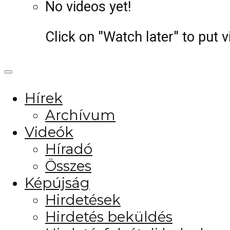
No videos yet!
Click on "Watch later" to put 
Hírek
Archívum
Videók
Híradó
Összes
Képújság
Hirdetések
Hirdetés beküldés