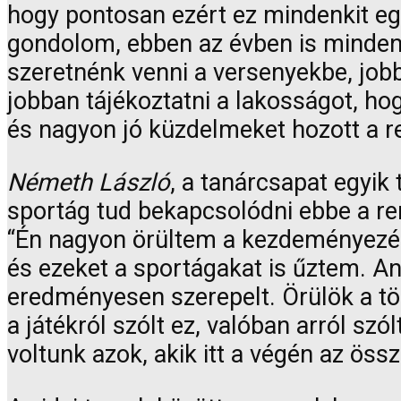
hogy pontosan ezért ez mindenkit egy
gondolom, ebben az évben is mindenk
szeretnénk venni a versenyekbe, jobb
jobban tájékoztatni a lakosságot, h
és nagyon jó küzdelmeket hozott a r
Németh László
, a tanárcsapat egyik 
sportág tud bekapcsolódni ebbe a r
“Én nagyon örültem a kezdeményezésn
és ezeket a sportágakat is űztem. Ann
eredményesen szerepelt. Örülök a töb
a játékról szólt ez, valóban arról s
voltunk azok, akik itt a végén az össz