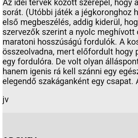
Az idei tervek között szerepel, hogy a
sorát. (Utóbbi játék a jégkoronghoz h
első megbeszélés, addig kiderül, ho
szervezők szerint a nyolc meghívott 
maratoni hosszúságú fordulók. A kosá
összeolvadna, mert előfordult hogy 
egy fordulóra. De volt olyan álláspo
hanem igenis rá kell szánni egy egé
elegendő szakáganként egy csapat. 
jv