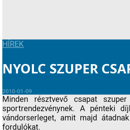
HÍREK
NYOLC SZUPER CSA
2010-01-09
Minden résztvevő csapat szuper
sportrendezvénynek. A pénteki dí
vándorserleget, amit majd átadnak
fordulókat.