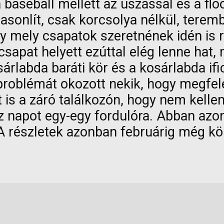
 baseball mellett az úszással és a floo
asonlít, csak korcsolya nélkül, teremb
gy mely csapatok szeretnének idén is 
csapat helyett ezúttal elég lenne hat,
rlabda baráti kör és a kosárlabda ifi
problémát okozott nekik, hogy megfel
nt is a záró találkozón, hogy nem kell
sz napot egy-egy fordulóra. Abban azo
A részletek azonban februárig még k