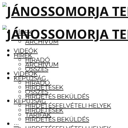
HÍREK
ARCHÍVUM
VIDEÓK
HÍREK
HÍRADÓ
ARCHÍVUM
ÖSSZES
VIDEÓK
KÉPÚJSÁG
HÍRADÓ
HIRDETÉSEK
ÖSSZES
HIRDETÉS BEKÜLDÉS
KÉPÚJSÁG
HIRDETÉSFELVÉTELI HELYEK
HIRDETÉSEK
TARIFÁK
HIRDETÉS BEKÜLDÉS
···