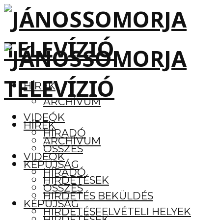
HÍREK
ARCHÍVUM
VIDEÓK
HÍREK
HÍRADÓ
ARCHÍVUM
ÖSSZES
VIDEÓK
KÉPÚJSÁG
HÍRADÓ
HIRDETÉSEK
ÖSSZES
HIRDETÉS BEKÜLDÉS
KÉPÚJSÁG
HIRDETÉSFELVÉTELI HELYEK
HIRDETÉSEK