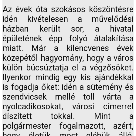
Az évek óta szokásos köszöntésre
idén kivételesen a művelődési
házban került sor, a hivatal
épületének épp folyó átalakítása
miatt. Már a kilencvenes évek
közepétől hagyomány, hogy a város
külön búcsúztatja el a végzősöket.
Ilyenkor mindig egy kis ajándékkal
is fogadja őket: idén a sütemény és
szendvicsek mellé toll várta a
nyolcadikosokat, városi címerrel
díszített tokkal. Mint a
polgármester fogalmazott, azért,
hogy életük most elébük álló,