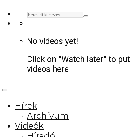
No videos yet!
Click on "Watch later" to put
videos here
Hírek
Archívum
Videók
Híradó