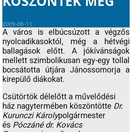
KÖSZÖNTÉK MEG
2009-06-11
A város is elbúcsúzott a végzős
nyolcadikasoktól, még a hétvégi
ballagások előtt. A jókívánságok
mellett szimbolikusan egy-egy tollal
bocsátotta útjára Jánossomorja a
kirepülő diákokat.
Csütörtök délelőtt a művelődési
ház nagytermében köszöntötte
Dr.
Kurunczi Károly
polgármester
és
Póczáné dr. Kovács