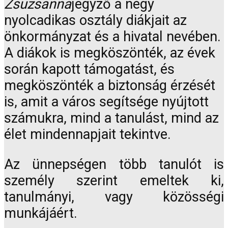
Zsuzsanna
jegyző a négy
nyolcadikas osztály diákjait az
önkormányzat és a hivatal nevében.
A diákok is megköszönték, az évek
során kapott támogatást, és
megköszönték a biztonság érzését
is, amit a város segítsége nyújtott
számukra, mind a tanulást, mind az
élet mindennapjait tekintve.
Az ünnepségen több tanulót is
személy szerint emeltek ki,
tanulmányi, vagy közösségi
munkájáért.