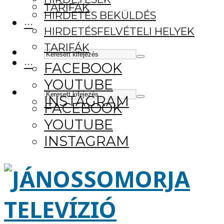
TARIFÁK
HIRDETÉS BEKÜLDÉS
···
HIRDETÉSFELVÉTELI HELYEK
TARIFÁK
···
FACEBOOK
YOUTUBE
INSTAGRAM
FACEBOOK
YOUTUBE
INSTAGRAM